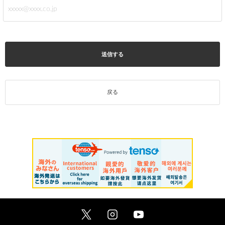
送信する
戻る