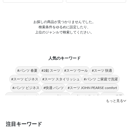
お探しの商品が見つかりませんでした。
検索条件をゆるめに設定したり、
上位のジャンルで検索してください。
人気のキーワード
#パンツ 春夏
#2釦 スーツ
#スーツ ウール
#スーツ 快適
#スーツ ビジネス
#スーツ スタイリッシュ
#パンツ ご家庭で洗濯
#パンツ ビジネス
#快適 パンツ
#スーツ JOHN PEARSE comfort
#スーツ ストレッチ
#スーツ プリーツ
#2釦 ストライプ
#スーツ 春夏
もっと見る
#ご家庭で洗濯 スーツ
#ご家庭で洗濯 ストレッチ
#パンツ ウール
#スーツ オールシーズン
#パンツ フォーマル
#スーツ 光沢感
注目キーワード