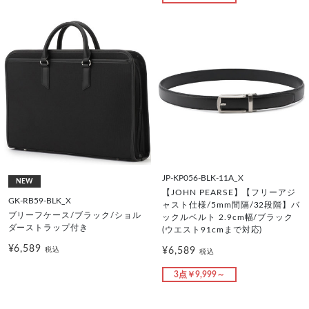
JP-KP056-BLK-11A_X
NEW
【JOHN PEARSE】【フリーアジ
GK-RB59-BLK_X
ャスト仕様/5mm間隔/32段階】バ
ブリーフケース/ブラック/ショル
ックルベルト 2.9cm幅/ブラック
ダーストラップ付き
(ウエスト91cmまで対応)
¥6,589
¥6,589
税込
税込
3点￥9,999～