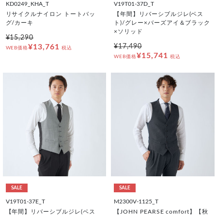
KD0249_KHA_T
V19T01-37D_T
リサイクルナイロン トートバッ
【年間】リバーシブルジレ(ベス
グ/カーキ
ト)/グレー×バーズアイ＆ブラック
×ソリッド
¥15,290
¥13,761
¥17,490
WEB価格
税込
¥15,741
WEB価格
税込
SALE
SALE
V19T01-37E_T
M2300V-1125_T
【年間】リバーシブルジレ(ベス
【JOHN PEARSE comfort】【秋