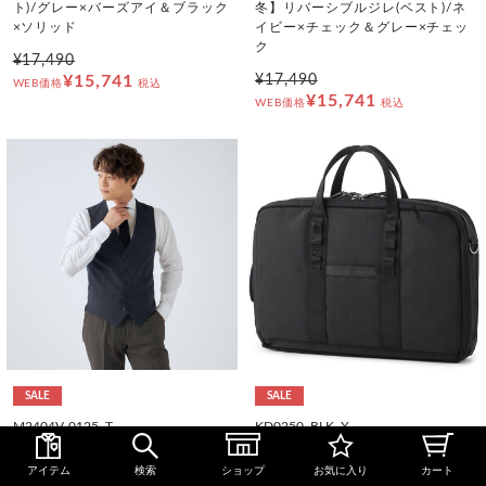
ト)/グレー×バーズアイ＆ブラック
冬】リバーシブルジレ(ベスト)/ネ
×ソリッド
イビー×チェック＆グレー×チェッ
ク
¥17,490
¥15,741
¥17,490
WEB価格
税込
¥15,741
WEB価格
税込
SALE
SALE
M2404V-0125_T
KD0250_BLK_X
【JOHN PEARSE comfort】【秋
3WAYバッグ/ブラック
冬】リバーシブルジレ(ベスト)/ネ
アイテム
検索
ショップ
お気に入り
カート
¥18,590