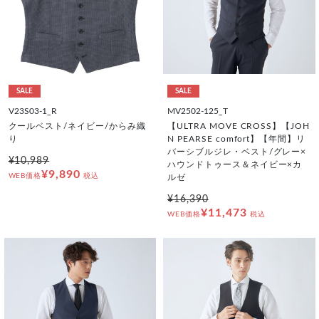
SALE
SALE
V23S03-1_R
MV2502-125_T
クールベスト/ネイビー/からみ織
【ULTRA MOVE CROSS】【JOH
り
N PEARSE comfort】【年間】リ
バーシブルジレ・ベスト/グレー×
¥10,989
ハウンドトゥース＆ネイビー×カ
¥9,890
WEB価格
税込
ルゼ
¥16,390
¥11,473
WEB価格
税込