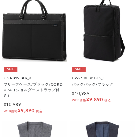
SALE
SALE
GK-RB99-BLK_X
GW25-RFBP-BLK_T
ブリーフケース/ブラック/CORD
バッグパック/ブラック
URA（ショルダーストラップ付
¥10,989
き）
¥9,890
WEB価格
税込
¥10,989
¥9,890
WEB価格
税込