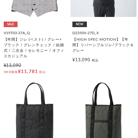
SALE
NEW
V19T03-37A_Q
D2350V-27D_X
【年間】ジレ (ベスト) / グレー×
【HIGH SPEC MOTION】【年
ブラック / グレンチェック / 結婚
間】リバーシブルジレ/ブラック＆
式 / 二次会 / セレモニー / オフィ
グレー
スカジュアル
¥13,090
税込
¥13,090
¥11,781
WEB価格
税込