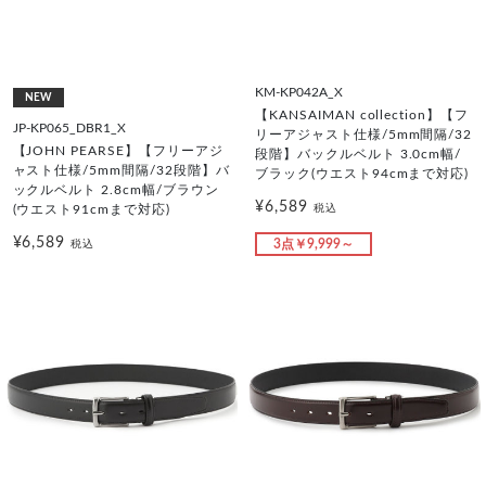
KM-KP042A_X
NEW
【KANSAIMAN collection】【フ
JP-KP065_DBR1_X
リーアジャスト仕様/5mm間隔/32
【JOHN PEARSE】【フリーアジ
段階】バックルベルト 3.0cm幅/
ャスト仕様/5mm間隔/32段階】バ
ブラック(ウエスト94cmまで対応)
ックルベルト 2.8cm幅/ブラウン
¥6,589
税込
(ウエスト91cmまで対応)
¥6,589
3点￥9,999～
税込