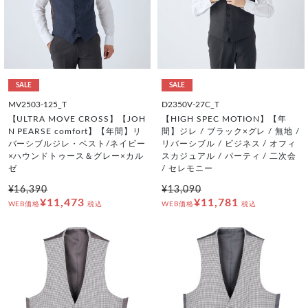
SALE
SALE
MV2503-125_T
D2350V-27C_T
【ULTRA MOVE CROSS】【JOH
【HIGH SPEC MOTION】【年
N PEARSE comfort】【年間】リ
間】ジレ / ブラック×グレ / 無地 /
バーシブルジレ・ベスト/ネイビー
リバーシブル / ビジネス / オフィ
×ハウンドトゥース＆グレー×カル
スカジュアル / パーティ / 二次会
ゼ
/ セレモニー
¥16,390
¥13,090
¥11,473
¥11,781
WEB価格
税込
WEB価格
税込