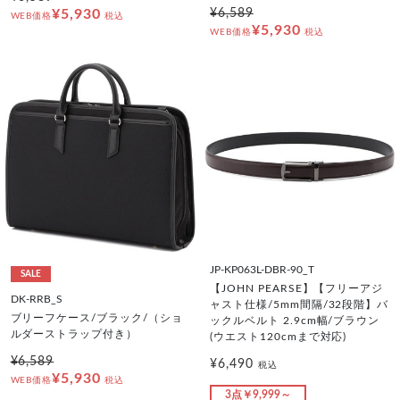
¥5,930
¥6,589
WEB価格
税込
¥5,930
WEB価格
税込
JP-KP063L-DBR-90_T
SALE
【JOHN PEARSE】【フリーアジ
DK-RRB_S
ャスト仕様/5mm間隔/32段階】バ
ブリーフケース/ブラック/（ショ
ックルベルト 2.9cm幅/ブラウン
ルダーストラップ付き）
(ウエスト120cmまで対応)
¥6,589
¥6,490
税込
¥5,930
WEB価格
税込
3点￥9,999～