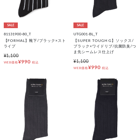
SALE
SALE
81131900-80_T
UTG001-BL_T
【FORMAL】靴下/ブラック×スト
【SUPER TOUGH G】ソックス/
ライプ
ブラック×ワイドリブ/抗菌防臭/つ
ま先シームレス仕上げ
¥1,100
¥990
¥1,100
WEB価格
税込
¥990
WEB価格
税込