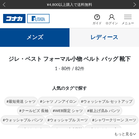
前の画像
次の
ガイド
ログイン
メニュー
メンズ
レディース
ジレ・ベスト フォーマル小物 ベルト バッグ 靴下
1 - 80件 / 82件
人気のタグで探す
#最短発送 シャツ
#シャツ ノンアイロン
#ウォッシャブル セットアップ
#クールビズ 長袖
#WEB限定 シャツ
#裾上げ済み パンツ
#ウォッシャブル パンツ
#ウォッシャブル スーツ
#シャワークリーン スーツ
#ビジカジ パンツ
#クールビズ 半袖
#ビジカジ トップス
もっと見る
#クールビズ パンツ
#シャツ 形態安定
#パンツ 春夏
#シャツ ストレッチ