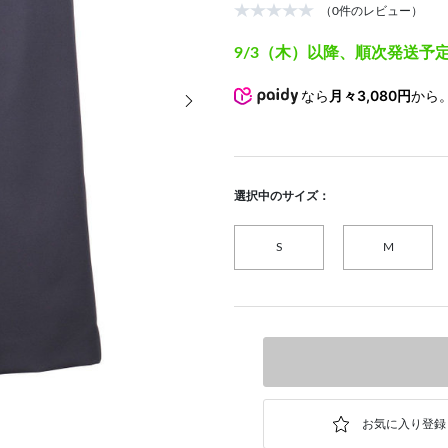
（0件のレビュー）
9/3（木）以降、順次発送予
次の画像
なら
月々3,080円
から
選択中のサイズ：
S
M