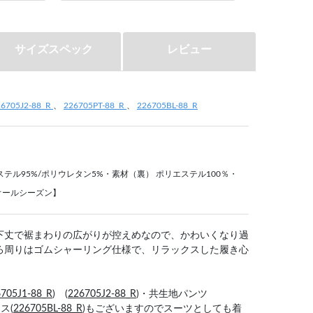
サイズスペック
レビュー
26705J2-88_R
、
226705PT-88_R
、
226705BL-88_R
ステル95%/ポリウレタン5%・素材（裏） ポリエステル100％・
オールシーズン】
下丈で裾まわりの広がりが控えめなので、かわいくなり過
ろ周りはゴムシャーリング仕様で、リラックスした履き心
705J1-88_R
) (
226705J2-88_R
)・共生地パンツ
ス(
226705BL-88_R
)もございますのでスーツとしても着