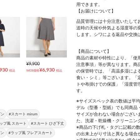
用できます。
【お届けについて】
品質管理には十分注意いたして
送時の天候や外気よる湿度等の
します。シワによる返品や交換
【商品について】
商品の素材や特性により、「使
¥9,900
注意事項」等が異なります。商
,930
¥6,930
の保管時では、「高温多湿によ
税込
WEB価格
税込
食い・シミ」等ございます。「
トや布掛けでの保護」「湿度管
す。
※サイズスペック表の数値は平
デル（型番・型紙）でも同商品
サイズが合わない場合がござい
ズン
#スカート mirum
た、洗濯・乾燥機・クリーニン
ラップ風 スカート
#スカート ひざ下丈
※商品の下げ札・タグに記載の
ズン
#ラップ風 フレアスカート
の出来上がり寸法と異なる場合