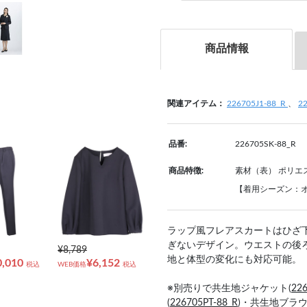
商品情報
関連アイテム：
226705J1-88_R
、
2
品番:
226705SK-88_R
商品特徴:
素材（表） ポリエ
【着用シーズン：
ラップ風フレアスカートはひざ
ぎないデザイン。ウエストの後
¥8,789
地と体型の変化にも対応可能。
0,010
¥6,152
税込
WEB価格
税込
※別売りで共生地ジャケット(
226
(
226705PT-88_R
)・共生地ブラウ