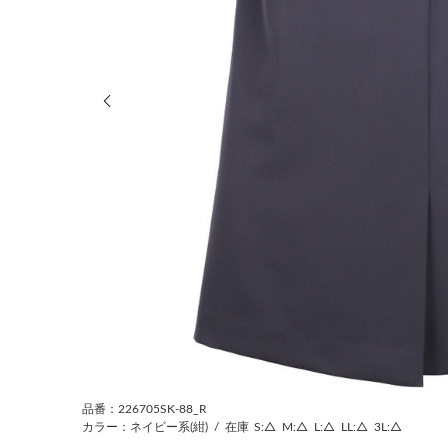
前の画像
品番：226705SK-88_R
カラー：ネイビー系(紺)
/
在庫
S:△
M:△
L:△
LL:△
3L:△