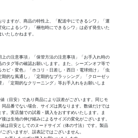
おりますが、商品の特性上、「配送中にできるシワ」「運
変化によるシワ」「梱包時にできるシワ」は必ず発生いた
はいたしかねます。
用上の注意事項」「保管方法の注意事項」「お手入れ時の
品のタグ等の確認お願いします。また、シーズンオフ等で
るカビ・変色」「ホコリ・日差し・西日・電球焼け」「虫
定期的な風通し」「定期的なブラッシング」「クローゼッ
理」「定期的なクリーニング」等お手入れをお願いしま
均値（目安）であり商品により誤差がございます。同じモ
・同品番でない場合、サイズは異なります。数値だけでは
ます。実店舗での試着・購入をおすすめいたします。ま
グ後は生地の伸び縮みによるサイズの変化がございます。
数値は目安としてのヌードサイズ（体の寸法）です。製品
がございますが、誤表記ではございません。