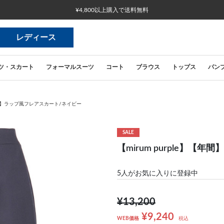
¥4,800以上購入で送料無料
レディース
ツ・スカート
フォーマルスーツ
コート
ブラウス
トップス
パン
】【年間】ラップ風フレアスカート/ネイビー
SALE
【mirum purple】
5
人がお気に入りに登録中
¥13,200
¥9,240
WEB価格
税込