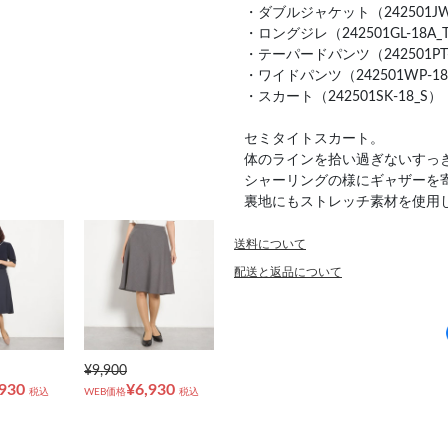
・ダブルジャケット（242501JW-
・ロングジレ（242501GL-18A_
・テーパードパンツ（242501PT-
・ワイドパンツ（242501WP-18
・スカート（242501SK-18_S）
セミタイトスカート。
体のラインを拾い過ぎないすっ
シャーリングの様にギャザーを
裏地にもストレッチ素材を使用
送料について
配送と返品について
¥9,900
,930
¥6,930
税込
WEB価格
税込