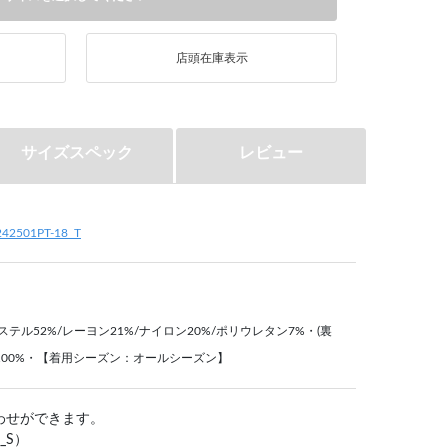
店頭在庫表示
サイズスペック
レビュー
242501PT-18_T
ステル52%/レーヨン21%/ナイロン20%/ポリウレタン7%・(裏
100%・【着用シーズン：オールシーズン】
わせができます。
_S）