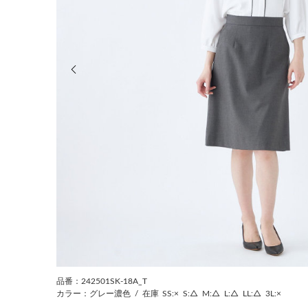
前の画像
品番：242501SK-18A_T
カラー：グレー濃色
/
在庫
SS:×
S:△
M:△
L:△
LL:△
3L:×