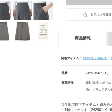
商品情報
関連アイテム：
242501JK-18A_T
、
品番:
242501SK-18A_T
商品特徴:
素材(表地)：ポリエ
地)：ポリエステル
共生地で以下アイテムと組み合
・1釦ジャケット（242501JK-18