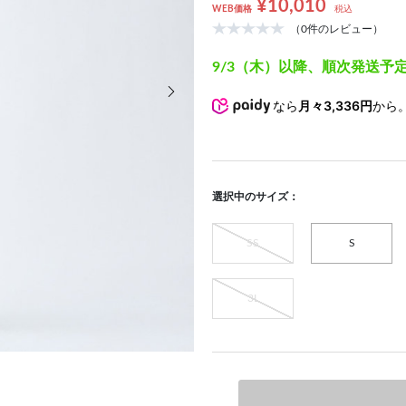
¥10,010
WEB価格
税込
（0件のレビュー）
9/3（木）以降、順次発送予
次の画像
なら
月々3,336円
から
選択中のサイズ：
SS
S
3L