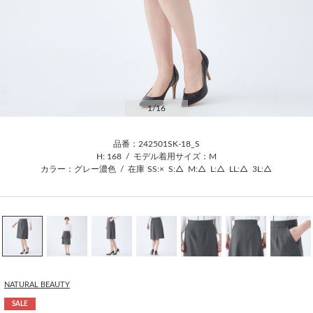
1
/16
品番：242501SK-18_S
H: 168
/
モデル着用サイズ：M
カラー：グレー濃色
/
在庫
SS:×
S:△
M:△
L:△
LL:△
3L:△
NATURAL BEAUTY
SALE