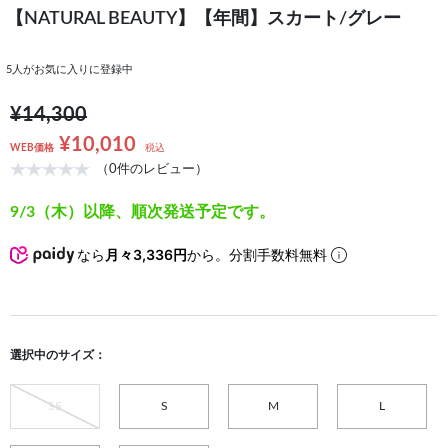
【NATURAL BEAUTY】【年間】スカート/グレー
5
人がお気に入りに登録中
¥14,300
¥10,010
WEB価格
税込
（0件のレビュー）
9/3（木）以降、順次発送予定です。
なら
月々3,336円
から。分割手数料無料
選択中のサイズ：
SS
S
M
L