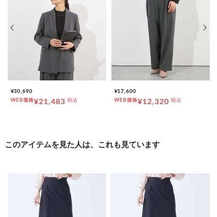
前の画像
次の
¥30,690
¥17,600
WEB価格
¥21,483
税込
WEB価格
¥12,320
税込
このアイテムを見た人は、これも見ています