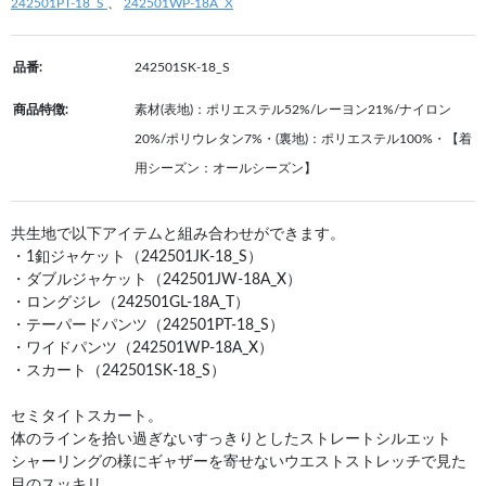
242501PT-18_S
、
242501WP-18A_X
品番:
242501SK-18_S
商品特徴:
素材(表地)：ポリエステル52%/レーヨン21%/ナイロン
20%/ポリウレタン7%・(裏地)：ポリエステル100%・【着
用シーズン：オールシーズン】
共生地で以下アイテムと組み合わせができます。
・1釦ジャケット（242501JK-18_S）
・ダブルジャケット（242501JW-18A_X）
・ロングジレ（242501GL-18A_T）
・テーパードパンツ（242501PT-18_S）
・ワイドパンツ（242501WP-18A_X）
・スカート（242501SK-18_S）
セミタイトスカート。
体のラインを拾い過ぎないすっきりとしたストレートシルエット
シャーリングの様にギャザーを寄せないウエストストレッチで見た
目のスッキリ