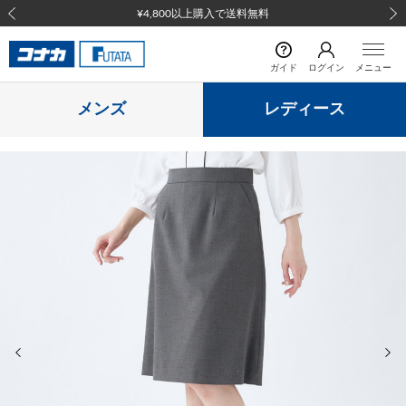
¥4,800以上購入で送料無料
前の画像
次の
ガイド
ログイン
メニュー
メンズ
レディース
前の画像
次