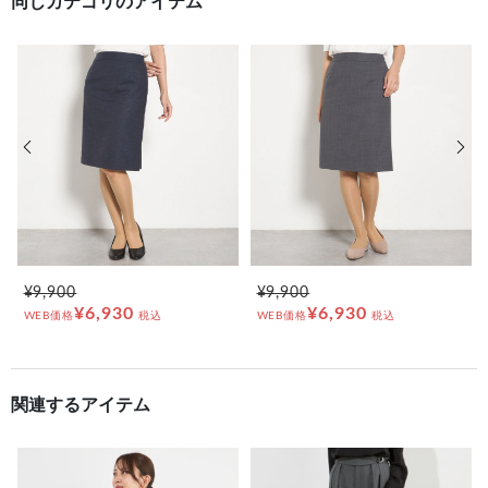
同じカテゴリのアイテム
前の画像
次の
¥9,900
¥9,900
¥6,930
¥6,930
WEB価格
税込
WEB価格
税込
関連するアイテム