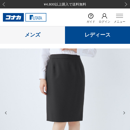
¥4,800以上購入で送料無料
前の画像
次の
ガイド
ログイン
メニュー
メンズ
レディース
前の画像
次