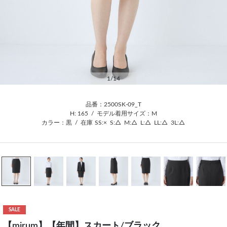
1
/14
品番：2500SK-09_T
H: 165
/
モデル着用サイズ：M
カラー：黒
/
在庫
SS:×
S:△
M:△
L:△
LL:△
3L:△
SALE
【mirum】【年間】スカート/ブラック