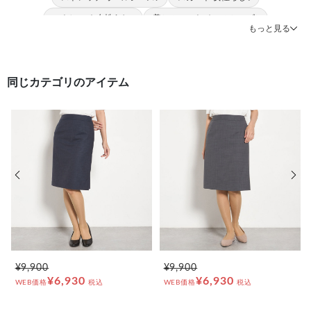
#ストレッチ 女性らしい
#美シルエット オールシーズン
もっと見る
#スカート mirum
#スカート 就活
同じカテゴリのアイテム
前の画像
次の
¥9,900
¥9,900
¥6,930
¥6,930
WEB価格
税込
WEB価格
税込