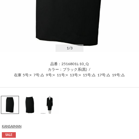
1
/3
品番：2516801L-10_Q
カラー：ブラック系(黒)
/
在庫
5号:×
7号:△
9号:×
11号:×
13号:×
15号:△
17号:△
19号:△
KANSAIMAN
SALE