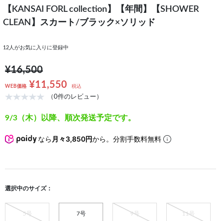
【KANSAI FORL collection】【年間】【SHOWER
CLEAN】スカート/ブラック×ソリッド
12
人がお気に入りに登録中
¥16,500
¥11,550
WEB価格
税込
（0件のレビュー）
9/3（木）以降、順次発送予定です。
なら
月々3,850円
から。分割手数料無料
選択中のサイズ：
5号
7号
9号
11号