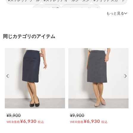
#スカート 快適
#ストレッチ ソリッド
もっと見る
同じカテゴリのアイテム
前の画像
次の
¥9,900
¥9,900
¥6,930
¥6,930
WEB価格
税込
WEB価格
税込