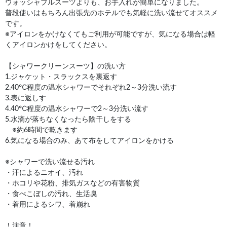
ウォッシャブルスーツよりも、お手入れが簡単になりました。
普段使いはもちろん出張先のホテルでも気軽に洗い流せてオススメ
です。
※アイロンをかけなくてもご利用が可能ですが、気になる場合は軽
くアイロンかけをしてください。
【シャワークリーンスーツ】の洗い方
1.ジャケット・スラックスを裏返す
2.40℃程度の温水シャワーでそれぞれ2～3分洗い流す
3.表に返しす
4.40℃程度の温水シャワーで2～3分洗い流す
5.水滴が落ちなくなったら陰干しをする
※約6時間で乾きます
6.気になる場合のみ、あて布をしてアイロンをかける
※シャワーで洗い流せる汚れ
・汗によるニオイ、汚れ
・ホコリや花粉、排気ガスなどの有害物質
・食べこぼしの汚れ、生活臭
・着用によるシワ、着崩れ
！注意！