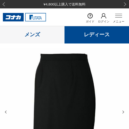
¥4,800以上購入で送料無料
前の画像
次の
ガイド
ログイン
メニュー
メンズ
レディース
前の画像
次