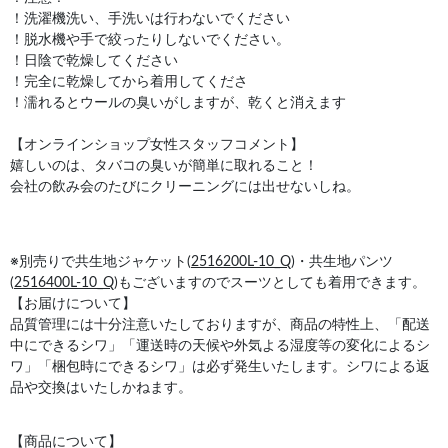
！洗濯機洗い、手洗いは行わないでください
！脱水機や手で絞ったりしないでください。
！日陰で乾燥してください
！完全に乾燥してから着用してくださ
！濡れるとウールの臭いがしますが、乾くと消えます
【オンラインショップ女性スタッフコメント】
嬉しいのは、タバコの臭いが簡単に取れること！
会社の飲み会のたびにクリーニングには出せないしね。
※別売りで共生地ジャケット(
2516200L-10_Q
)・共生地パンツ
(
2516400L-10_Q
)もございますのでスーツとしても着用できます。
【お届けについて】
品質管理には十分注意いたしておりますが、商品の特性上、「配送
中にできるシワ」「運送時の天候や外気よる湿度等の変化によるシ
ワ」「梱包時にできるシワ」は必ず発生いたします。シワによる返
品や交換はいたしかねます。
【商品について】