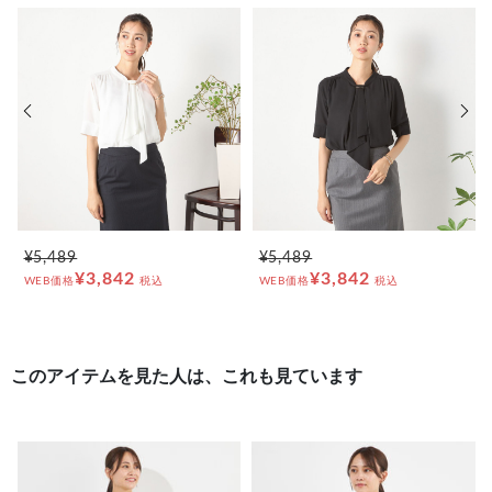
前の画像
次の
¥5,489
¥5,489
¥3,842
¥3,842
WEB価格
税込
WEB価格
税込
このアイテムを見た人は、これも見ています