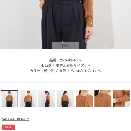
1
/15
品番：257642-40_X
H: 165
/
モデル着用サイズ：M
カラー：橙中間
/
在庫
S:△
M:△
L:△
LL:△
NATURAL BEAUTY
SALE