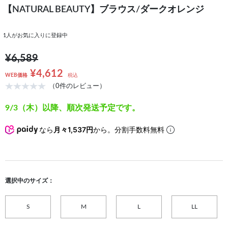
【NATURAL BEAUTY】ブラウス/ダークオレンジ
1
人がお気に入りに登録中
¥6,589
¥4,612
WEB価格
税込
（0件のレビュー）
9/3（木）以降、順次発送予定です。
なら
月々1,537円
から。分割手数料無料
選択中のサイズ：
S
M
L
LL