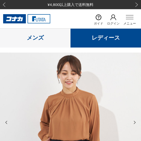
¥4,800以上購入で送料無料
前の画像
次の
ガイド
ログイン
メニュー
メンズ
レディース
前の画像
次