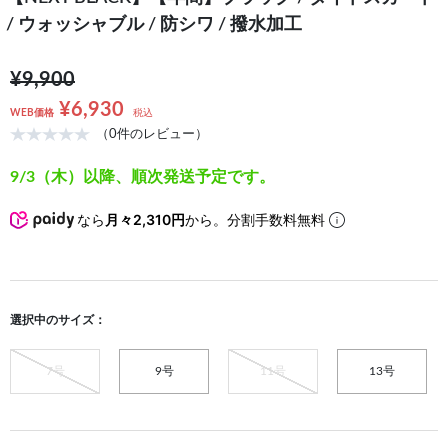
/ ウォッシャブル / 防シワ / 撥水加工
¥9,900
¥6,930
WEB価格
税込
（0件のレビュー）
9/3（木）以降、順次発送予定です。
なら
月々2,310円
から。分割手数料無料
選択中のサイズ：
7号
9号
11号
13号