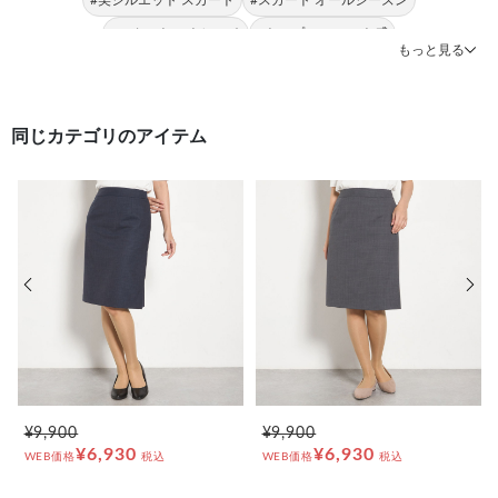
#スカート ストレッチ
#トップス フィット感
もっと見る
同じカテゴリのアイテム
前の画像
次の
¥9,900
¥9,900
¥6,930
¥6,930
WEB価格
税込
WEB価格
税込