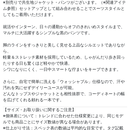
※別売りで共生地ジャケット・パンツがございます。（※関連アイテ
ム参照）セットアップとして組み合わせることでスーツスタイルと
してもご着用いただけます。
就活やインターン、日々の通勤からオフのきれいめスタイルまで、
マルチに大活躍するシンプルな黒のパンツです。
脚のラインをすっきりと美しく見せる上品なシルエットでありなが
ら、
軽量＆ストレッチ素材を採用しているため、しゃがんだり歩き回っ
たりする日も驚くほど軽やかで快適。
シワになりにくく、一日中スマートな佇まいをキープできます。
さらに、自宅で簡単に洗える「ウォッシャブル」仕様なので、汗や
汚れを気にせずデイリーユースが可能。
どんなトップスやジャケットとも相性抜群で、コーディネートの幅
を広げてくれる頼れる一本です。
【サイズ・お取り扱いに関するご注意】
※個体差について：トレンドに合わせた仕様変更により、同じモデ
ルでも商品ごとにサイズ数値が異なる場合があります。
※仕上がり寸法：スペック表の数値は平均的な目安です。タグ記載