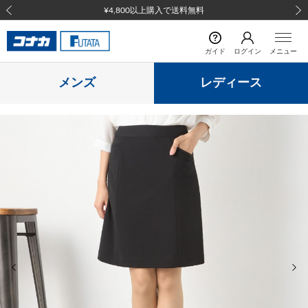
¥4,800以上購入で送料無料
前の画像
次の
ガイド
ログイン
メニュー
メンズ
レディース
前の画像
次