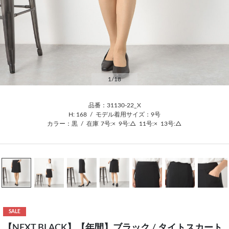
1
/18
品番：31130-22_X
H: 168
/
モデル着用サイズ：9号
カラー：黒
/
在庫
7号:×
9号:△
11号:×
13号:△
SALE
【NEXT BLACK】【年間】ブラック / タイトスカート