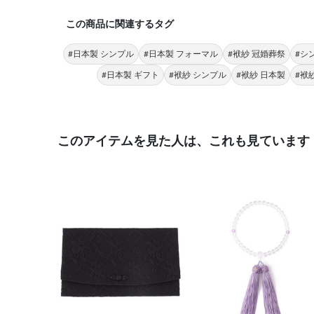
この商品に関連するタグ
#日本製 シンプル
#日本製 フォーマル
#袱紗 冠婚葬祭
#シ
#日本製 ギフト
#袱紗 シンプル
#袱紗 日本製
#袱
このアイテムを見た人は、これも見ています