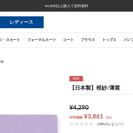
¥4,800以上購入で送料無料
レディース
ツ・スカート
フォーマルスーツ
コート
ブラウス
トップス
パン
薄紫
SALE
【日本製】袱紗/薄紫
¥4,290
¥3,861
WEB価格
税込
（0件のレビュー）