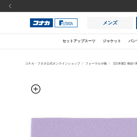
前の画像
メンズ
セットアップスーツ
ジャケット
パン
コナカ・フタタ公式オンラインショップ
フォーマル小物
【日本製】袱紗/