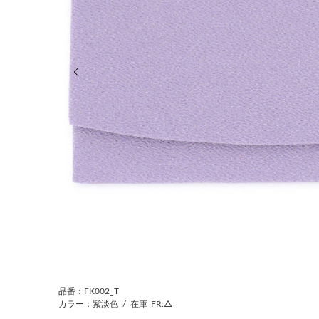
前の画像
品番：FK002_T
カラー：紫淡色
/
在庫
FR:△