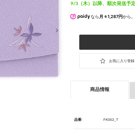
9/3（木）以降、順次発送予
なら
月々1,287円
から
次の画像
商品情報
品番:
FK002_T