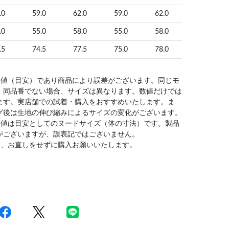
.0
59.0
62.0
59.0
62.0
.0
55.0
58.0
55.0
58.0
.5
74.5
77.5
75.0
78.0
均値（目安）であり商品により誤差がございます。同じモ
・同品番でない場合、サイズは異なります。数値だけでは
ます。実店舗での試着・購入をおすすめいたします。ま
グ後は生地の伸び縮みによるサイズの変化がございます。
数値は目安としてのヌードサイズ（体の寸法）です。製品
がございますが、誤表記ではございません。
は、お直しをせずに購入お願いいたします。