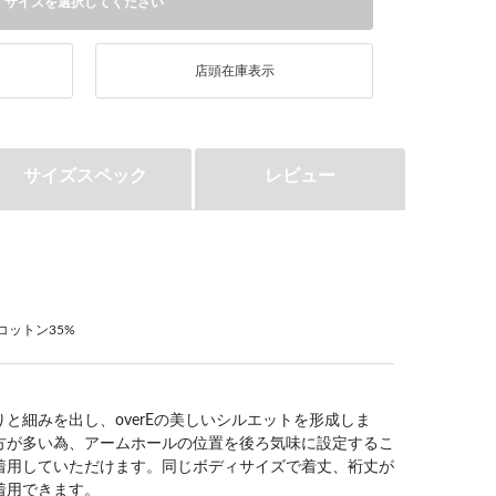
サイズを選択してください
店頭在庫表示
サイズスペック
レビュー
コットン35%
と細みを出し、overEの美しいシルエットを形成しま
方が多い為、アームホールの位置を後ろ気味に設定するこ
着用していただけます。同じボディサイズで着丈、裄丈が
着用できます。