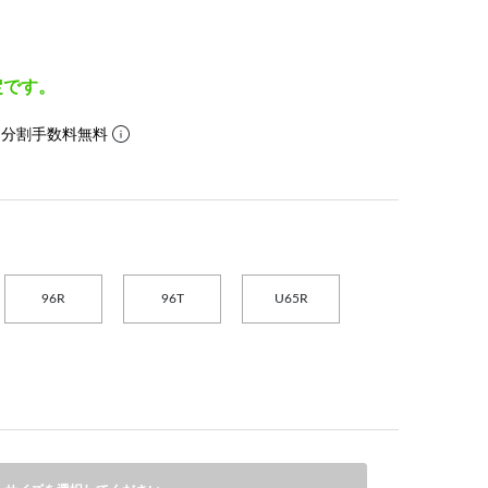
定です。
。分割手数料無料
96R
96T
U65R