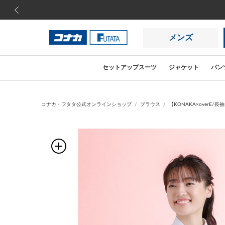
前の画像
メンズ
セットアップスーツ
ジャケット
パン
コナカ・フタタ公式オンラインショップ
ブラウス
【KONAKA×overE