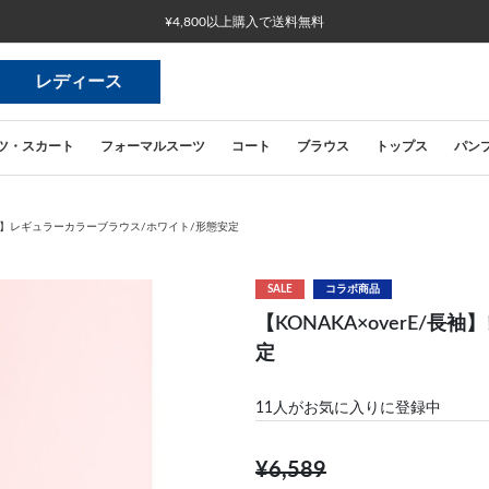
¥4,800以上購入で送料無料
レディース
ツ・スカート
フォーマルスーツ
コート
ブラウス
トップス
パン
/長袖】レギュラーカラーブラウス/ホワイト/形態安定
SALE
コラボ商品
【KONAKA×overE/
定
11
人がお気に入りに登録中
¥6,589