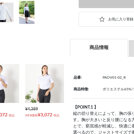
商品情報
品番:
PAOV01-02_R
商品特徴:
ポリエステル65%/
【POINT.1 】
¥4,389
縦の切り替えによって、胸の張り
,072
¥3,072
税込
WEB価格
税込
す。胸が大きいと反り腰になる
とで、窮屈感が軽減し、快適に
選べるので、ジャストサイズで