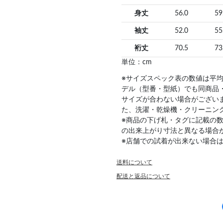
身丈
56.0
59
袖丈
52.0
55
裄丈
70.5
73
単位：cm
※サイズスペック表の数値は平
デル（型番・型紙）でも同商品
サイズが合わない場合がござい
た、洗濯・乾燥機・クリーニン
※商品の下げ札・タグに記載の
の出来上がり寸法と異なる場合
※店舗での試着が出来ない場合
送料について
配送と返品について