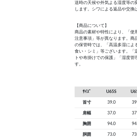
送時の天候や外気よる湿度等の
します。シワによる返品や交換
【商品について】
商品の素材や特性により、「使
注意事項」等が異なります。商
の保管時では、「高温多湿によ
食い・シミ」等ございます。「
トや布掛けでの保護」「湿度管
す。
ｻｲｽﾞ
U65S
U6
首寸
39.0
39
肩幅
37.0
37
胸囲
94.0
94
胴囲
73.0
73