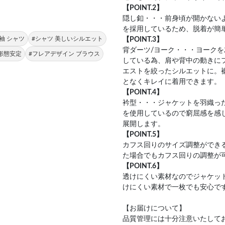
【POINT.2】
隠し釦・・・前身頃が開かない
を採用しているため、脱着が簡
袖 シャツ
#シャツ 美しいシルエット
【POINT.3】
背ダーツ/ヨーク・・・ヨーク
 形態安定
#フレアデザイン ブラウス
している為、肩や背中の動きに
エストを絞ったシルエットに。
となくキレイに着用できます。
【POINT.4】
衿型・・・ジャケットを羽織っ
を使用しているので窮屈感を感
展開します。
【POINT.5】
カフス回りのサイズ調整ができ
た場合でもカフス回りの調整が
【POINT.6】
透けにくい素材なのでジャケッ
けにくい素材で一枚でも安心で
【お届けについて】
品質管理には十分注意いたして