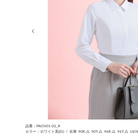
前の画像
品番：PAOV01-02_R
カラー：ホワイト系(白)
/
在庫
90R:△
90T:△
96R:△
96T:△
U65