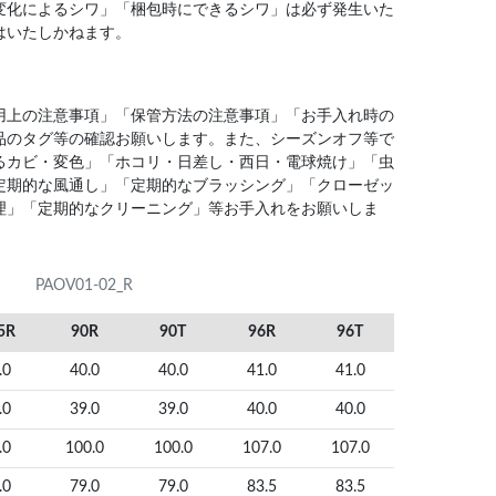
変化によるシワ」「梱包時にできるシワ」は必ず発生いた
はいたしかねます。
用上の注意事項」「保管方法の注意事項」「お手入れ時の
品のタグ等の確認お願いします。また、シーズンオフ等で
るカビ・変色」「ホコリ・日差し・西日・電球焼け」「虫
定期的な風通し」「定期的なブラッシング」「クローゼッ
理」「定期的なクリーニング」等お手入れをお願いしま
PAOV01-02_R
5R
90R
90T
96R
96T
.0
40.0
40.0
41.0
41.0
.0
39.0
39.0
40.0
40.0
.0
100.0
100.0
107.0
107.0
.0
79.0
79.0
83.5
83.5