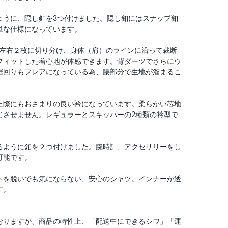
ように、隠し釦を3つ付けました。隠し釦にはスナップ釦
単な仕様になっています。
を左右２枚に切り分け、身体（肩）のラインに沿って裁断
フィットした着心地が体感できます。背ダーツでさらにウ
裾回りもフレアになっている為、腰部分で生地が溜まるこ
た際にもおさまりの良い衿になっています。柔らかい芯地
じさせません。レギュラーとスキッパーの2種類の衿型で
るように釦を２つ付けました。腕時計、アクセサリーをし
可能です。
トを脱いでも気にならない、安心のシャツ。インナーが透
す。
おりますが、商品の特性上、「配送中にできるシワ」「運