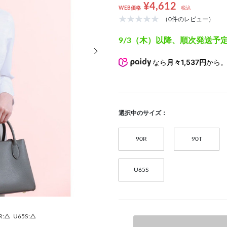
¥4,612
WEB価格
税込
（0件のレビュー）
9/3（木）以降、順次発送予
次の画像
なら
月々1,537円
から
選択中のサイズ：
90R
90T
U65S
R:△
U65S:△