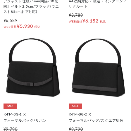
アジャスト仕様/5mm間隔/30段
A4収納対応 / 就活・インターン /
階】ベルト2.5cm/ブラック(ウエ
リクルート
スト85cmまで対応)
¥8,789
¥6,589
¥6,152
WEB価格
税込
¥5,930
WEB価格
税込
SALE
SALE
K-FM-BG-1_X
K-FM-BG-2_X
フォーマルバッグ/リボン
フォーマルバッグ/スクエア切替
¥9,790
¥9,790