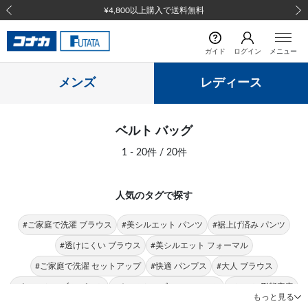
¥4,800以上購入で送料無料
前の画像
次の
ガイド
ログイン
メニュー
メンズ
レディース
ベルト バッグ
1 - 20件 / 20件
人気のタグで探す
#ご家庭で洗濯 ブラウス
#美シルエット パンツ
#裾上げ済み パンツ
#透けにくい ブラウス
#美シルエット フォーマル
#ご家庭で洗濯 セットアップ
#快適 パンプス
#大人 ブラウス
#ウォッシャブル パンツ
#オールシーズン フォーマル
#シャツ 形態安定
もっと見る
#トップス 形態安定
#トップス 快適
#快適 シャツ
#トップス ストレッチ