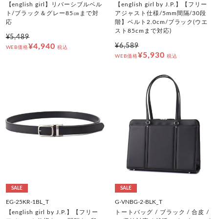
【english girl】リバーシブルベル
【english girl by J.P.】【フリー
ト/ブラック＆グレー85㎝まで対
アジャスト仕様/5mm間隔/30段
応
階】ベルト2.0cm/ブラック(ウエ
スト85cmまで対応)
¥5,489
¥4,940
¥6,589
WEB価格
税込
¥5,930
WEB価格
税込
SALE
SALE
EG-25KR-1BL_T
G-VNBG-2-BLK_T
【english girl by J.P.】【フリー
トートバッグ / ブラック / 合皮 /