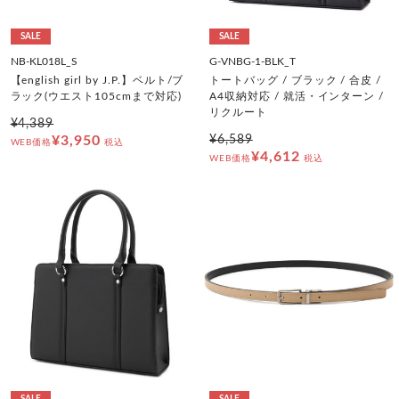
SALE
SALE
NB-KL018L_S
G-VNBG-1-BLK_T
【english girl by J.P.】ベルト/ブ
トートバッグ / ブラック / 合皮 /
ラック(ウエスト105cmまで対応)
A4収納対応 / 就活・インターン /
リクルート
¥4,389
¥3,950
¥6,589
WEB価格
税込
¥4,612
WEB価格
税込