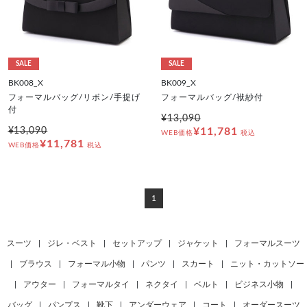
SALE
SALE
BK008_X
BK009_X
フォーマルバッグ/リボン/手提げ
フォーマルバッグ/袱紗付
付
¥13,090
¥13,090
¥11,781
WEB価格
税込
¥11,781
WEB価格
税込
1
スーツ
|
ジレ・ベスト
|
セットアップ
|
ジャケット
|
フォーマルスーツ
|
ブラウス
|
フォーマル小物
|
パンツ
|
スカート
|
ニット・カットソー
|
アウター
|
フォーマルタイ
|
ネクタイ
|
ベルト
|
ビジネス小物
|
バッグ
|
パンプス
|
靴下
|
アンダーウェア
|
コート
|
オーダースーツ