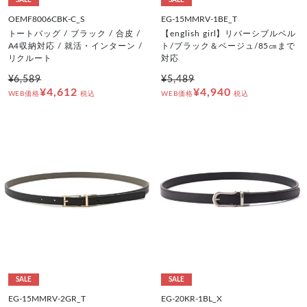
SALE
SALE
OEMF8006CBK-C_S
EG-15MMRV-1BE_T
トートバッグ / ブラック / 合皮 /
【english girl】リバーシブルベル
A4収納対応 / 就活・インターン /
ト/ブラック＆ベージュ/85㎝まで
リクルート
対応
¥6,589
¥5,489
¥4,612
¥4,940
WEB価格
税込
WEB価格
税込
SALE
SALE
EG-15MMRV-2GR_T
EG-20KR-1BL_X