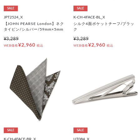
SALE
SALE
JPT2524_X
K-CH-4FACE-BL_X
【JOHN PEARSE London】ネク
シルク4面ポケットチーフ/ブラッ
タイピン/シルバー/59mm×5mm
ク
¥3,289
¥3,289
¥2,960
¥2,960
WEB価格
税込
WEB価格
税込
SALE
SALE
K-CH-4FACE-BR_X
UT084_X