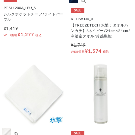
PT-SL1200A_LPU_S
SALE
シルクポケットチーフ/ライトパー
K-HTW-NV_X
プル
【FREEZETECH 氷撃：タオルハ
¥1,419
ンカチ】/ネイビー/24cm×24cm/
¥1,277
WEB価格
税込
今治産タオル/冷感機能
¥1,749
¥1,574
WEB価格
税込
SALE