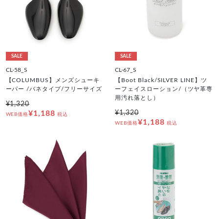
SALE
SALE
CL-58_S
CL-67_S
【COLUMBUS】メンズシューキ
【Boot Black/SILVER LINE】ツ
ーパー /バネタイプ/フリーサイズ
ーフェイスローション/（ツヤ革専
用汚れ落とし）
¥1,320
¥1,188
¥1,320
WEB価格
税込
¥1,188
WEB価格
税込