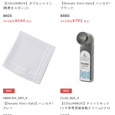
【COLUMBUS】ダブルシャイン
【Donato Vinci Italy】ハンカチ/
[靴磨きスポンジ]
ブラック
¥605
¥880
¥544
¥792
WEB価格
税込
WEB価格
税込
SALE
SALE
H800-DV_GRY_X
CL-02_BLK_X
【Donato Vinci Italy】ハンカチ/
【COLUMBUS】ナイトリキッド
グレー
(ツヤ革専用液体靴クリーム)/クロ