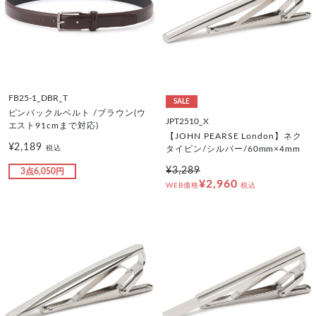
FB25-1_DBR_T
SALE
ピンバックルベルト /ブラウン(ウ
JPT2510_X
エスト91cmまで対応)
【JOHN PEARSE London】ネク
¥2,189
税込
タイピン/シルバー/60mm×4mm
¥3,289
3点6,050円
¥2,960
WEB価格
税込