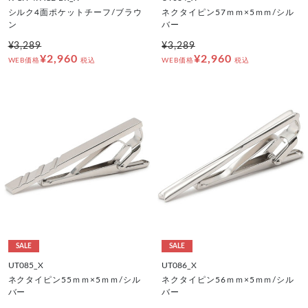
シルク4面ポケットチーフ/ブラウ
ネクタイピン57ｍｍ×5ｍｍ/シル
ン
バー
¥3,289
¥3,289
¥2,960
¥2,960
WEB価格
税込
WEB価格
税込
SALE
SALE
UT085_X
UT086_X
ネクタイピン55ｍｍ×5ｍｍ/シル
ネクタイピン56ｍｍ×5ｍｍ/シル
バー
バー