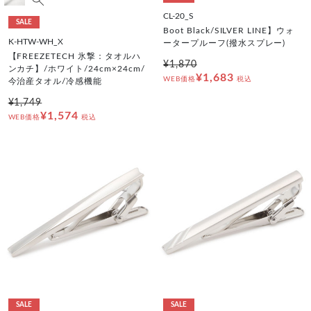
CL-20_S
SALE
Boot Black/SILVER LINE】ウォ
K-HTW-WH_X
ータープルーフ(撥水スプレー)
【FREEZETECH 氷撃：タオルハ
¥1,870
ンカチ】/ホワイト/24cm×24cm/
¥1,683
WEB価格
税込
今治産タオル/冷感機能
¥1,749
¥1,574
WEB価格
税込
SALE
SALE