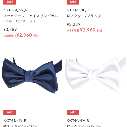
SALE
SALE
K-CNC-3_NV_R
K-CT-MJ-BL_R
ネッカチーフ・アイスリングカバ
蝶ネクタイ/ブラック
ー/ネイビー×ドット
¥3,289
¥3,289
¥2,960
WEB価格
税込
¥2,960
WEB価格
税込
SALE
SALE
K-CT-MJ-NV_R
K-CT-MJ-SV_R
蝶ネクタイ/ネイビー
蝶ネクタイ/シルバー