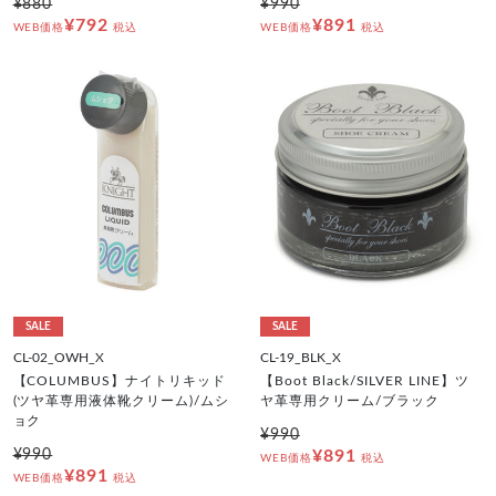
¥880
¥990
¥792
¥891
WEB価格
税込
WEB価格
税込
SALE
SALE
CL-02_OWH_X
CL-19_BLK_X
【COLUMBUS】ナイトリキッド
【Boot Black/SILVER LINE】ツ
(ツヤ革専用液体靴クリーム)/ムシ
ヤ革専用クリーム/ブラック
ョク
¥990
¥990
¥891
WEB価格
税込
¥891
WEB価格
税込