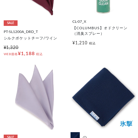
CL-07_X
SALE
【COLUMBUS】オドクリーン
PT-SL1200A_DRD_T
（消臭スプレー）
シルクポケットチーフ/ワイン
¥1,210
税込
¥1,320
¥1,188
WEB価格
税込
SALE