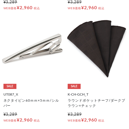
¥3,289
¥3,289
¥2,960
¥2,960
WEB価格
税込
WEB価格
税込
SALE
SALE
UT087_X
K-CH-GCH_T
ネクタイピン60ｍｍ×5ｍｍ/シル
ラウンドポケットチーフ/ダークブ
バー
ラウン×チェック
¥3,289
¥3,289
¥2,960
¥2,960
WEB価格
税込
WEB価格
税込