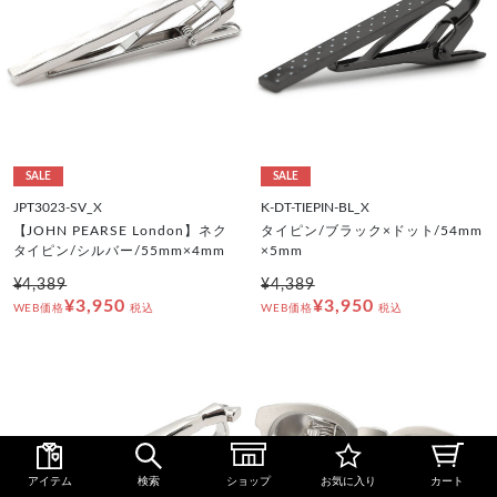
SALE
SALE
JPT3023-SV_X
K-DT-TIEPIN-BL_X
【JOHN PEARSE London】ネク
タイピン/ブラック×ドット/54mm
タイピン/シルバー/55mm×4mm
×5mm
¥4,389
¥4,389
¥3,950
¥3,950
WEB価格
税込
WEB価格
税込
アイテム
検索
ショップ
お気に入り
カート