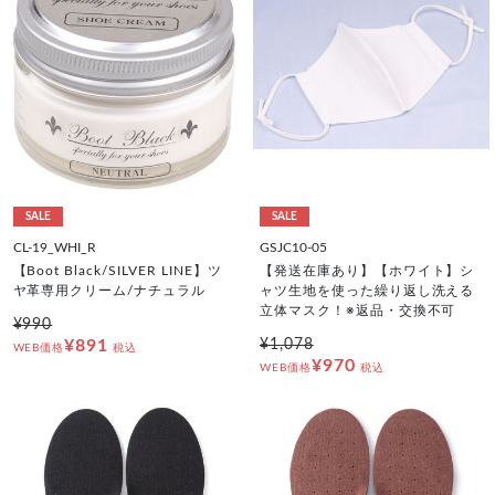
SALE
SALE
CL-19_WHI_R
GSJC10-05
【Boot Black/SILVER LINE】ツ
【発送在庫あり】【ホワイト】シ
ヤ革専用クリーム/ナチュラル
ャツ生地を使った繰り返し洗える
立体マスク！※返品・交換不可
¥990
¥891
¥1,078
WEB価格
税込
¥970
WEB価格
税込