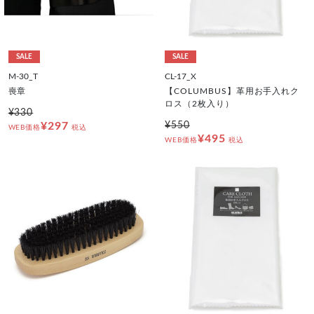
SALE
SALE
M-30_T
CL-17_X
喪章
【COLUMBUS】革用お手入れク
ロス（2枚入り）
¥330
¥297
¥550
WEB価格
税込
¥495
WEB価格
税込