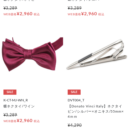
¥3,289
¥3,289
¥2,960
¥2,960
WEB価格
税込
WEB価格
税込
SALE
SALE
K-CT-MJ-WN_R
DVT004_T
蝶ネクタイ/ワイン
【Donato Vinci Italy】ネクタイ
ピン/シルバー×オニキス/55mm×
¥3,289
4ｍｍ
¥2,960
WEB価格
税込
¥4,290