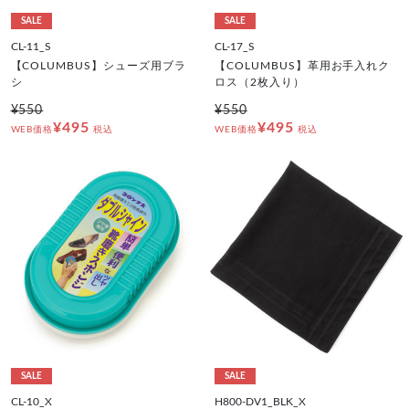
SALE
SALE
CL-11_S
CL-17_S
【COLUMBUS】シューズ用ブラ
【COLUMBUS】革用お手入れク
シ
ロス（2枚入り）
¥550
¥550
¥495
¥495
WEB価格
税込
WEB価格
税込
SALE
SALE
CL-10_X
H800-DV1_BLK_X