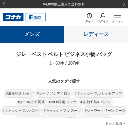
前の画像
次の
ガイド
ログイン
メニュー
メンズ
レディース
ジレ・ベスト ベルト ビジネス小物 バッグ
1 - 80件 / 207件
人気のタグで探す
#最短発送 シャツ
#シャツ ノンアイロン
#ウォッシャブル セットアップ
#クールビズ 長袖
#WEB限定 シャツ
#裾上げ済み パンツ
#ウォッシャブル パンツ
#ウォッシャブル スーツ
#シャワークリーン スーツ
#ビジカジ パンツ
#クールビズ 半袖
#ビジカジ トップス
もっと見る
#クールビズ パンツ
#シャツ 形態安定
#パンツ 春夏
#シャツ ストレッチ