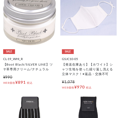
SALE
SALE
CL-19_WHI_R
GSJC10-05
【Boot Black/SILVER LINE】ツ
【発送在庫あり】【ホワイト】シ
ヤ革専用クリーム/ナチュラル
ャツ生地を使った繰り返し洗える
立体マスク！※返品・交換不可
¥990
¥891
¥1,078
WEB価格
税込
¥970
WEB価格
税込