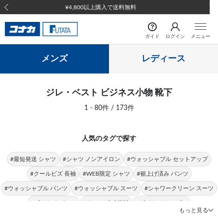
前の画像
次の
ガイド
ログイン
メニュー
メンズ
レディース
ジレ・ベスト ビジネス小物 靴下
1 - 80件 / 173件
人気のタグで探す
#最短発送 シャツ
#シャツ ノンアイロン
#ウォッシャブル セットアップ
#クールビズ 長袖
#WEB限定 シャツ
#裾上げ済み パンツ
#ウォッシャブル パンツ
#ウォッシャブル スーツ
#シャワークリーン スーツ
#ビジカジ パンツ
#クールビズ 半袖
#ビジカジ トップス
もっと見る
#クールビズ パンツ
#シャツ 形態安定
#パンツ 春夏
#シャツ ストレッチ