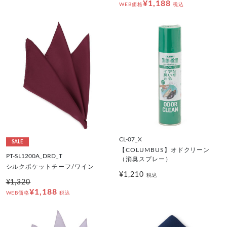
¥1,188
WEB価格
税込
CL-07_X
SALE
【COLUMBUS】オドクリーン
PT-SL1200A_DRD_T
（消臭スプレー）
シルクポケットチーフ/ワイン
¥1,210
税込
¥1,320
¥1,188
WEB価格
税込