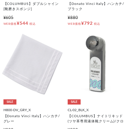
【COLUMBUS】ダブルシャイン
【Donato Vinci Italy】ハンカチ/
[靴磨きスポンジ]
ブラック
¥605
¥880
¥544
¥792
WEB価格
税込
WEB価格
税込
SALE
SALE
H800-DV_GRY_X
CL-02_BLK_X
【Donato Vinci Italy】ハンカチ/
【COLUMBUS】ナイトリキッド
グレー
(ツヤ革専用液体靴クリーム)/クロ