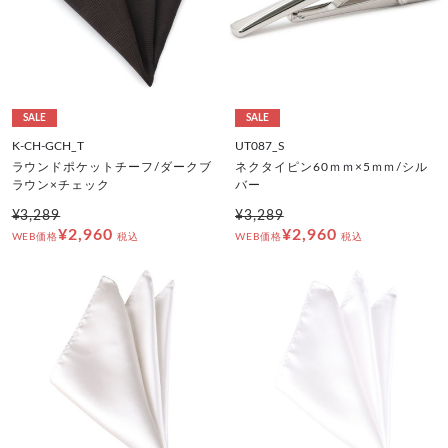
SALE
SALE
K-CH-GCH_T
UT087_S
ラウンドポケットチーフ/ダークブ
ネクタイピン60ｍｍ×5ｍｍ/シル
ラウン×チェック
バー
¥3,289
¥3,289
¥2,960
¥2,960
WEB価格
税込
WEB価格
税込