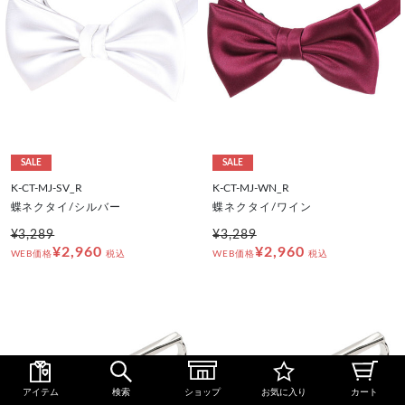
SALE
SALE
K-CT-MJ-SV_R
K-CT-MJ-WN_R
蝶ネクタイ/シルバー
蝶ネクタイ/ワイン
¥3,289
¥3,289
¥2,960
¥2,960
WEB価格
税込
WEB価格
税込
アイテム
検索
ショップ
お気に入り
カート