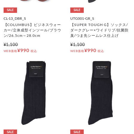
SALE
SALE
CL-13_DBR_S
UTG001-GR_S
【COLUMBUS】ビジネスウォー
【SUPER TOUGH G】ソックス/
カー/立体成型インソール/ブラウ
ダークグレー×ワイドリブ/抗菌防
ン/26.5cm～28.0cm
臭/つま先シームレス仕上げ
¥1,100
¥1,100
¥990
¥990
WEB価格
税込
WEB価格
税込
SALE
SALE