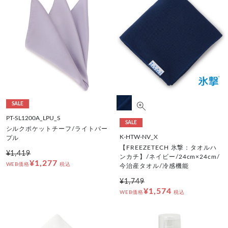
SALE
PT-SL1200A_LPU_S
SALE
シルクポケットチーフ/ライトパー
K-HTW-NV_X
プル
【FREEZETECH 氷撃：タオルハ
¥1,419
ンカチ】/ネイビー/24cm×24cm/
¥1,277
WEB価格
税込
今治産タオル/冷感機能
¥1,749
¥1,574
WEB価格
税込