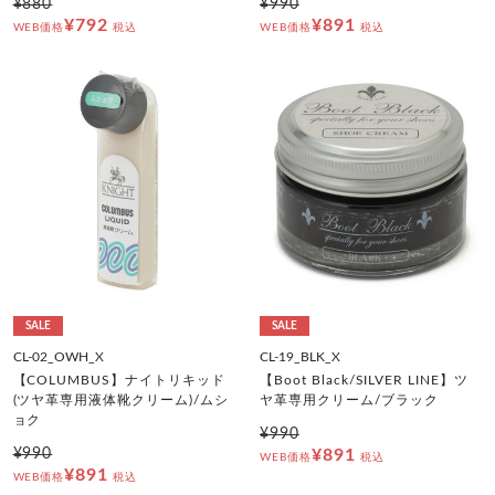
¥880
¥990
¥792
¥891
WEB価格
税込
WEB価格
税込
SALE
SALE
CL-02_OWH_X
CL-19_BLK_X
【COLUMBUS】ナイトリキッド
【Boot Black/SILVER LINE】ツ
(ツヤ革専用液体靴クリーム)/ムシ
ヤ革専用クリーム/ブラック
ョク
¥990
¥990
¥891
WEB価格
税込
¥891
WEB価格
税込