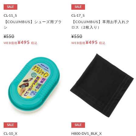
SALE
SALE
CL-11_S
CL-17_S
【COLUMBUS】シューズ用ブラ
【COLUMBUS】革用お手入れク
シ
ロス（2枚入り）
¥550
¥550
¥495
¥495
WEB価格
税込
WEB価格
税込
SALE
SALE
CL-10_X
H800-DV1_BLK_X