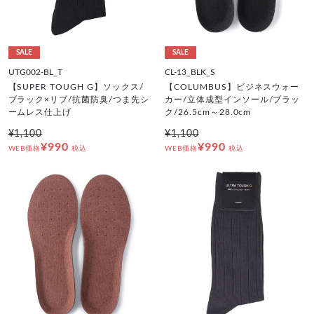
SALE
SALE
UTG002-BL_T
CL-13_BLK_S
【SUPER TOUGH G】ソックス/
【COLUMBUS】ビジネスウォー
ブラック×リブ/抗菌防臭/つま先シ
カー/立体成型インソール/ブラッ
ームレス仕上げ
ク/26.5cm～28.0cm
¥1,100
¥1,100
¥990
¥990
WEB価格
税込
WEB価格
税込