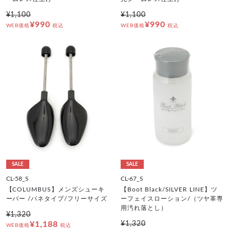
¥1,100
¥1,100
¥990
¥990
WEB価格
税込
WEB価格
税込
SALE
SALE
CL-58_S
CL-67_S
【COLUMBUS】メンズシューキ
【Boot Black/SILVER LINE】ツ
ーパー /バネタイプ/フリーサイズ
ーフェイスローション/（ツヤ革専
用汚れ落とし）
¥1,320
¥1,188
¥1,320
WEB価格
税込