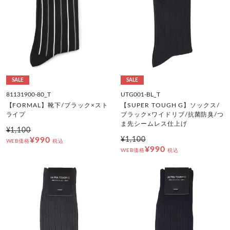
SALE
SALE
81131900-80_T
UTG001-BL_T
【FORMAL】靴下/ブラック×スト
【SUPER TOUGH G】ソックス/
ライプ
ブラック×ワイドリブ/抗菌防臭/つ
ま先シームレス仕上げ
¥1,100
¥990
¥1,100
WEB価格
税込
¥990
WEB価格
税込