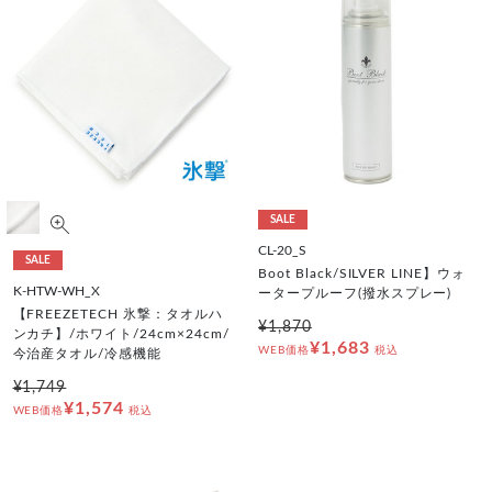
SALE
CL-20_S
SALE
Boot Black/SILVER LINE】ウォ
K-HTW-WH_X
ータープルーフ(撥水スプレー)
【FREEZETECH 氷撃：タオルハ
¥1,870
ンカチ】/ホワイト/24cm×24cm/
¥1,683
WEB価格
税込
今治産タオル/冷感機能
¥1,749
¥1,574
WEB価格
税込