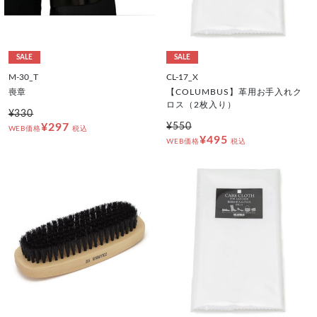
SALE
SALE
M-30_T
CL-17_X
喪章
【COLUMBUS】革用お手入れク
ロス（2枚入り）
¥330
¥297
¥550
WEB価格
税込
¥495
WEB価格
税込