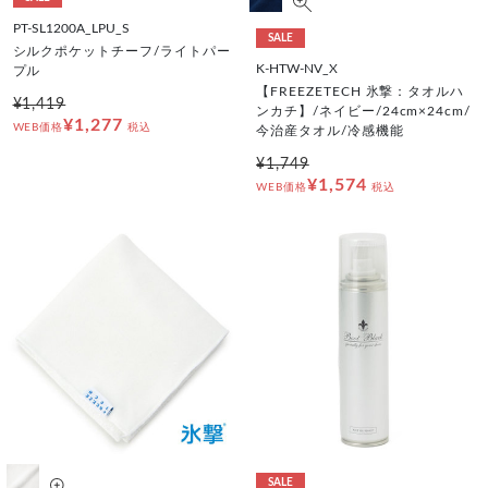
PT-SL1200A_LPU_S
SALE
シルクポケットチーフ/ライトパー
K-HTW-NV_X
プル
【FREEZETECH 氷撃：タオルハ
¥1,419
ンカチ】/ネイビー/24cm×24cm/
¥1,277
WEB価格
税込
今治産タオル/冷感機能
¥1,749
¥1,574
WEB価格
税込
SALE