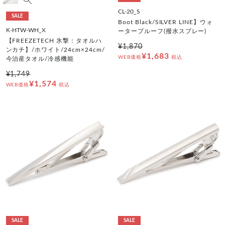
CL-20_S
SALE
Boot Black/SILVER LINE】ウォ
K-HTW-WH_X
ータープルーフ(撥水スプレー)
【FREEZETECH 氷撃：タオルハ
¥1,870
ンカチ】/ホワイト/24cm×24cm/
¥1,683
WEB価格
税込
今治産タオル/冷感機能
¥1,749
¥1,574
WEB価格
税込
SALE
SALE