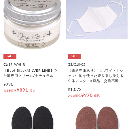
SALE
SALE
CL-19_WHI_R
GSJC10-05
【Boot Black/SILVER LINE】ツ
【発送在庫あり】【ホワイト】シ
ヤ革専用クリーム/ナチュラル
ャツ生地を使った繰り返し洗える
立体マスク！※返品・交換不可
¥990
¥891
¥1,078
WEB価格
税込
¥970
WEB価格
税込