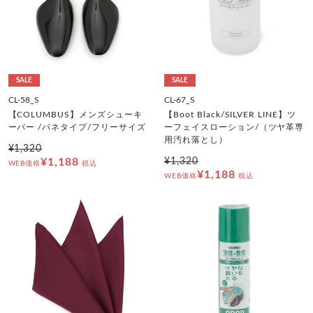
SALE
SALE
CL-58_S
CL-67_S
【COLUMBUS】メンズシューキ
【Boot Black/SILVER LINE】ツ
ーパー /バネタイプ/フリーサイズ
ーフェイスローション/（ツヤ革専
用汚れ落とし）
¥1,320
¥1,188
¥1,320
WEB価格
税込
¥1,188
WEB価格
税込