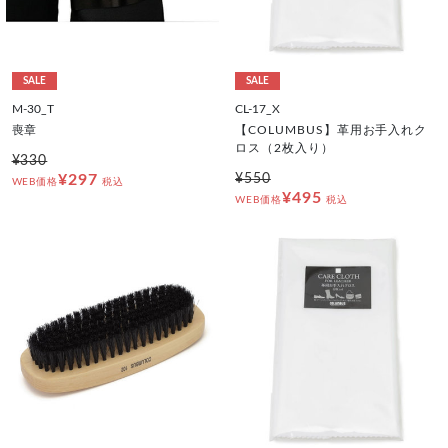
SALE
SALE
M-30_T
CL-17_X
喪章
【COLUMBUS】革用お手入れク
ロス（2枚入り）
¥330
¥297
¥550
WEB価格
税込
¥495
WEB価格
税込