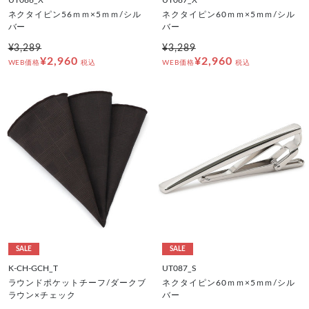
ネクタイピン56ｍｍ×5ｍｍ/シル
ネクタイピン60ｍｍ×5ｍｍ/シル
バー
バー
¥3,289
¥3,289
¥2,960
¥2,960
WEB価格
税込
WEB価格
税込
SALE
SALE
K-CH-GCH_T
UT087_S
ラウンドポケットチーフ/ダークブ
ネクタイピン60ｍｍ×5ｍｍ/シル
ラウン×チェック
バー