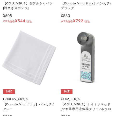
【COLUMBUS】ダブルシャイン
【Donato Vinci Italy】ハンカチ/
[靴磨きスポンジ]
ブラック
¥605
¥880
¥544
¥792
WEB価格
税込
WEB価格
税込
SALE
SALE
H800-DV_GRY_X
CL-02_BLK_X
【Donato Vinci Italy】ハンカチ/
【COLUMBUS】ナイトリキッド
グレー
(ツヤ革専用液体靴クリーム)/クロ