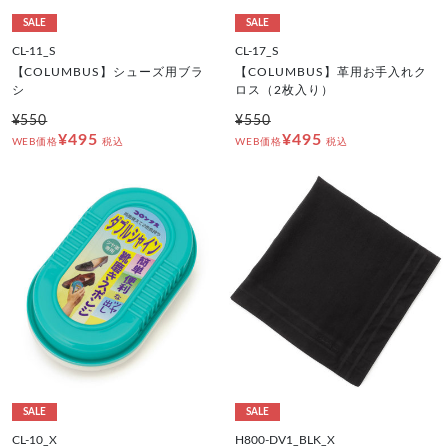
SALE
SALE
CL-11_S
CL-17_S
【COLUMBUS】シューズ用ブラ
【COLUMBUS】革用お手入れク
シ
ロス（2枚入り）
¥550
¥550
¥495
¥495
WEB価格
税込
WEB価格
税込
SALE
SALE
CL-10_X
H800-DV1_BLK_X