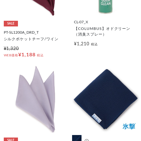
CL-07_X
SALE
【COLUMBUS】オドクリーン
PT-SL1200A_DRD_T
（消臭スプレー）
シルクポケットチーフ/ワイン
¥1,210
税込
¥1,320
¥1,188
WEB価格
税込
SALE