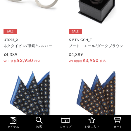
SALE
SALE
UT095_X
K-BTN-GCH_T
ネクタイピン/眼鏡/シルバー
ブートニエール/ダークブラウン
¥4,389
¥4,389
¥3,950
¥3,950
WEB価格
税込
WEB価格
税込
アイテム
検索
ショップ
お気に入り
カート