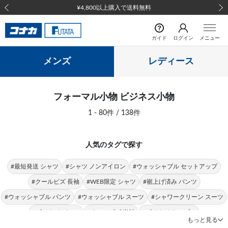
前の画像
次の
ガイド
ログイン
メニュー
メンズ
レディース
フォーマル小物 ビジネス小物
1 - 80件 / 138件
人気のタグで探す
#最短発送 シャツ
#シャツ ノンアイロン
#ウォッシャブル セットアップ
#クールビズ 長袖
#WEB限定 シャツ
#裾上げ済み パンツ
#ウォッシャブル パンツ
#ウォッシャブル スーツ
#シャワークリーン スーツ
#ビジカジ パンツ
#クールビズ 半袖
#ビジカジ トップス
もっと見る
#クールビズ パンツ
#シャツ 形態安定
#パンツ 春夏
#シャツ ストレッチ