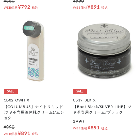
¥880
¥990
¥792
¥891
WEB価格
税込
WEB価格
税込
SALE
SALE
CL-02_OWH_X
CL-19_BLK_X
【COLUMBUS】ナイトリキッド
【Boot Black/SILVER LINE】ツ
(ツヤ革専用液体靴クリーム)/ムシ
ヤ革専用クリーム/ブラック
ョク
¥990
¥990
¥891
WEB価格
税込
¥891
WEB価格
税込