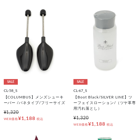
SALE
SALE
CL-58_S
CL-67_S
【COLUMBUS】メンズシューキ
【Boot Black/SILVER LINE】ツ
ーパー /バネタイプ/フリーサイズ
ーフェイスローション/（ツヤ革専
用汚れ落とし）
¥1,320
¥1,188
¥1,320
WEB価格
税込
¥1,188
WEB価格
税込