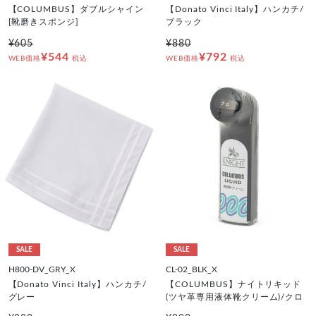
【COLUMBUS】ダブルシャイン
【Donato Vinci Italy】ハンカチ/
[靴磨きスポンジ]
ブラック
¥605
¥880
¥544
¥792
WEB価格
税込
WEB価格
税込
SALE
SALE
H800-DV_GRY_X
CL-02_BLK_X
【Donato Vinci Italy】ハンカチ/
【COLUMBUS】ナイトリキッド
グレー
(ツヤ革専用液体靴クリーム)/クロ