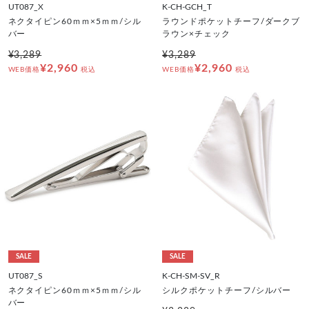
UT087_X
K-CH-GCH_T
ネクタイピン60ｍｍ×5ｍｍ/シル
ラウンドポケットチーフ/ダークブ
バー
ラウン×チェック
¥3,289
¥3,289
¥2,960
¥2,960
WEB価格
税込
WEB価格
税込
SALE
SALE
UT087_S
K-CH-SM-SV_R
ネクタイピン60ｍｍ×5ｍｍ/シル
シルクポケットチーフ/シルバー
バー