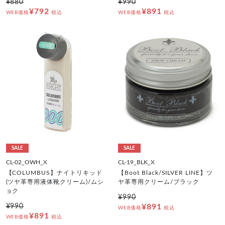
¥880
¥990
¥792
¥891
WEB価格
税込
WEB価格
税込
SALE
SALE
CL-02_OWH_X
CL-19_BLK_X
【COLUMBUS】ナイトリキッド
【Boot Black/SILVER LINE】ツ
(ツヤ革専用液体靴クリーム)/ムシ
ヤ革専用クリーム/ブラック
ョク
¥990
¥990
¥891
WEB価格
税込
¥891
WEB価格
税込