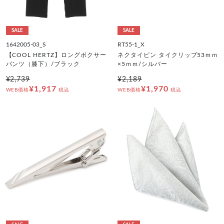
SALE
SALE
1642005-03_S
RT55-1_X
【COOL HERTZ】ロングボクサー
ネクタイピン タイクリップ53ｍｍ
パンツ（膝下）/ブラック
×5ｍｍ/シルバー
¥2,739
¥2,189
¥1,917
¥1,970
WEB価格
税込
WEB価格
税込