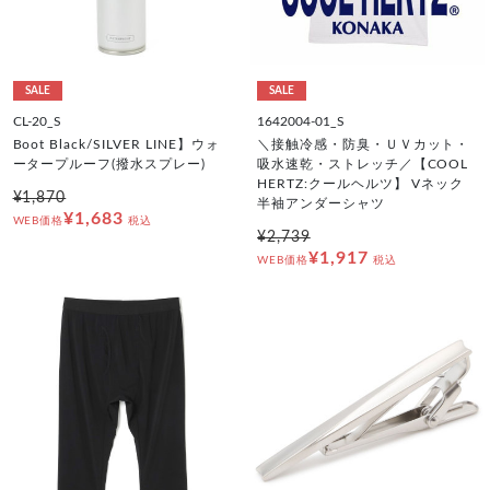
SALE
SALE
CL-20_S
1642004-01_S
Boot Black/SILVER LINE】ウォ
＼接触冷感・防臭・ＵＶカット・
ータープルーフ(撥水スプレー)
吸水速乾・ストレッチ／【COOL
HERTZ:クールヘルツ】 Vネック
¥1,870
半袖アンダーシャツ
¥1,683
WEB価格
税込
¥2,739
¥1,917
WEB価格
税込