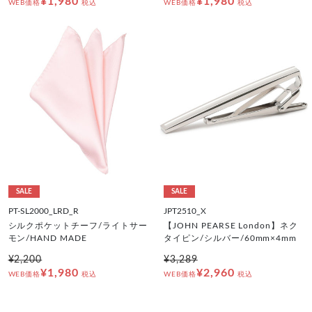
¥1,980
¥1,980
WEB価格
税込
WEB価格
税込
SALE
SALE
PT-SL2000_LRD_R
JPT2510_X
シルクポケットチーフ/ライトサー
【JOHN PEARSE London】ネク
モン/HAND MADE
タイピン/シルバー/60mm×4mm
¥2,200
¥3,289
¥1,980
¥2,960
WEB価格
税込
WEB価格
税込