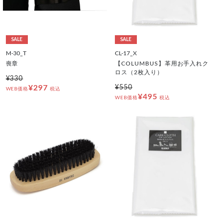
SALE
SALE
M-30_T
CL-17_X
喪章
【COLUMBUS】革用お手入れク
ロス（2枚入り）
¥330
¥297
¥550
WEB価格
税込
¥495
WEB価格
税込