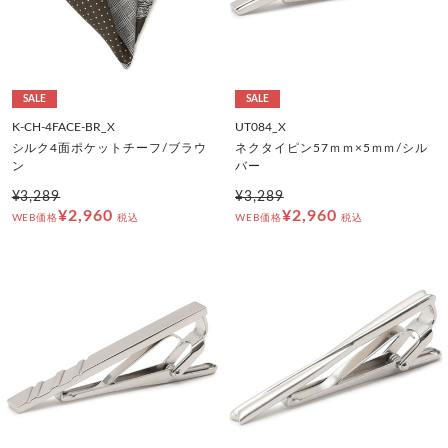
SALE
SALE
K-CH-4FACE-BR_X
UT084_X
シルク4面ポケットチーフ/ブラウ
ネクタイピン57ｍｍ×5ｍｍ/シル
ン
バー
¥3,289
¥3,289
¥2,960
¥2,960
WEB価格
税込
WEB価格
税込