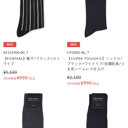
SALE
SALE
81131900-80_T
UTG001-BL_T
【FORMAL】靴下/ブラック×スト
【SUPER TOUGH G】ソックス/
ライプ
ブラック×ワイドリブ/抗菌防臭/つ
ま先シームレス仕上げ
¥1,100
¥990
¥1,100
WEB価格
税込
¥990
WEB価格
税込