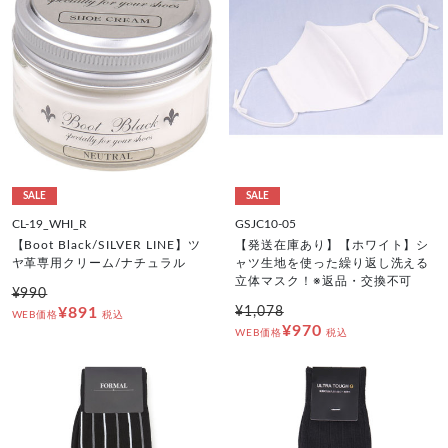
SALE
SALE
CL-19_WHI_R
GSJC10-05
【Boot Black/SILVER LINE】ツ
【発送在庫あり】【ホワイト】シ
ヤ革専用クリーム/ナチュラル
ャツ生地を使った繰り返し洗える
立体マスク！※返品・交換不可
¥990
¥891
¥1,078
WEB価格
税込
¥970
WEB価格
税込