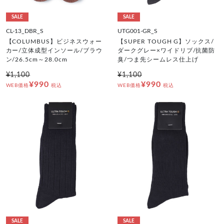
SALE
SALE
CL-13_DBR_S
UTG001-GR_S
【COLUMBUS】ビジネスウォー
【SUPER TOUGH G】ソックス/
カー/立体成型インソール/ブラウ
ダークグレー×ワイドリブ/抗菌防
ン/26.5cm～28.0cm
臭/つま先シームレス仕上げ
¥1,100
¥1,100
¥990
¥990
WEB価格
税込
WEB価格
税込
SALE
SALE