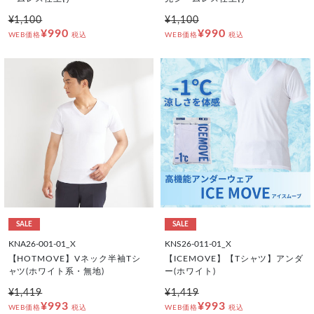
¥1,100
¥1,100
¥990
¥990
WEB価格
税込
WEB価格
税込
SALE
SALE
KNA26-001-01_X
KNS26-011-01_X
【HOTMOVE】Vネック半袖Tシ
【ICEMOVE】【Tシャツ】アンダ
ャツ(ホワイト系・無地)
ー(ホワイト)
¥1,419
¥1,419
¥993
¥993
WEB価格
税込
WEB価格
税込