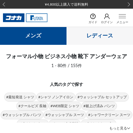
以上購入で送料無料
前の画像
次の
ガイド
ログイン
メニュー
メンズ
レディース
フォーマル小物 ビジネス小物 靴下 アンダーウェア
1 - 80件 / 155件
人気のタグで探す
#最短発送 シャツ
#シャツ ノンアイロン
#ウォッシャブル セットアップ
#クールビズ 長袖
#WEB限定 シャツ
#裾上げ済み パンツ
#ウォッシャブル パンツ
#ウォッシャブル スーツ
#シャワークリーン スーツ
#ビジカジ パンツ
#クールビズ 半袖
#ビジカジ トップス
もっと見る
#クールビズ パンツ
#シャツ 形態安定
#パンツ 春夏
#シャツ ストレッチ