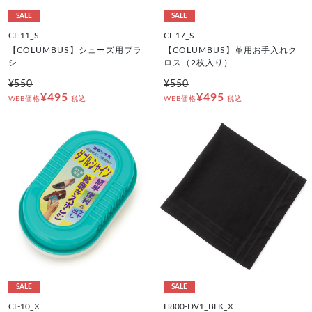
SALE
SALE
CL-11_S
CL-17_S
【COLUMBUS】シューズ用ブラ
【COLUMBUS】革用お手入れク
シ
ロス（2枚入り）
¥550
¥550
¥495
¥495
WEB価格
税込
WEB価格
税込
SALE
SALE
CL-10_X
H800-DV1_BLK_X