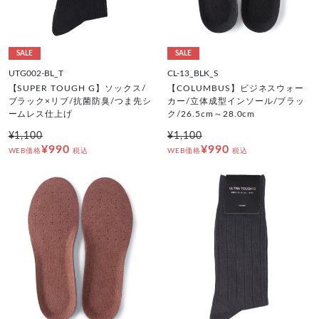
SALE
SALE
UTG002-BL_T
CL-13_BLK_S
【SUPER TOUGH G】ソックス/
【COLUMBUS】ビジネスウォー
ブラック×リブ/抗菌防臭/つま先シ
カー/立体成型インソール/ブラッ
ームレス仕上げ
ク/26.5cm～28.0cm
¥1,100
¥1,100
¥990
¥990
WEB価格
税込
WEB価格
税込