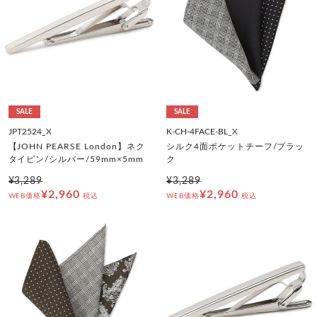
SALE
SALE
JPT2524_X
K-CH-4FACE-BL_X
【JOHN PEARSE London】ネク
シルク4面ポケットチーフ/ブラッ
タイピン/シルバー/59mm×5mm
ク
¥3,289
¥3,289
¥2,960
¥2,960
WEB価格
税込
WEB価格
税込