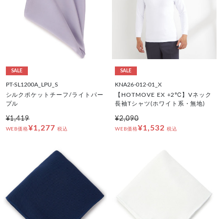
SALE
SALE
PT-SL1200A_LPU_S
KNA26-012-01_X
シルクポケットチーフ/ライトパー
【HOTMOVE EX +2℃】Vネック
プル
長袖Tシャツ(ホワイト系・無地)
¥1,419
¥2,090
¥1,277
¥1,532
WEB価格
税込
WEB価格
税込