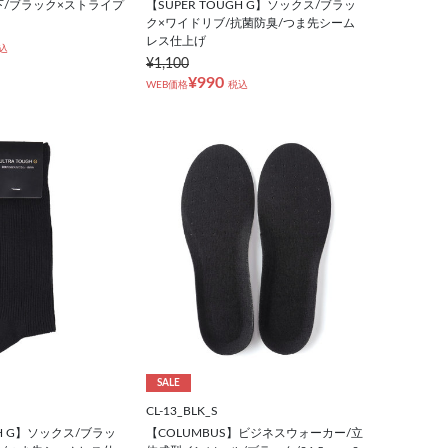
下/ブラック×ストライプ
【SUPER TOUGH G】ソックス/ブラッ
ク×ワイドリブ/抗菌防臭/つま先シーム
レス仕上げ
込
¥1,100
¥990
WEB価格
税込
SALE
CL-13_BLK_S
GH G】ソックス/ブラッ
【COLUMBUS】ビジネスウォーカー/立