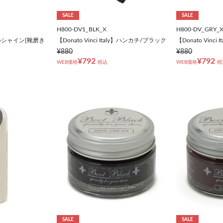
SALE
SALE
H800-DV1_BLK_X
H800-DV_GRY_
ルシャイン[靴磨き
【Donato Vinci Italy】ハンカチ/ブラック
【Donato Vinc
¥880
¥880
¥792
¥792
WEB価格
税込
WEB価格
税
SALE
SALE