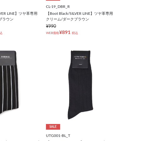
CL-19_DBR_R
SILVER LINE】ツヤ革専用
【Boot Black/SILVER LINE】ツヤ革専用
ブラウン
クリーム/ダークブラウン
¥990
¥891
込
WEB価格
税込
SALE
UTG001-BL_T