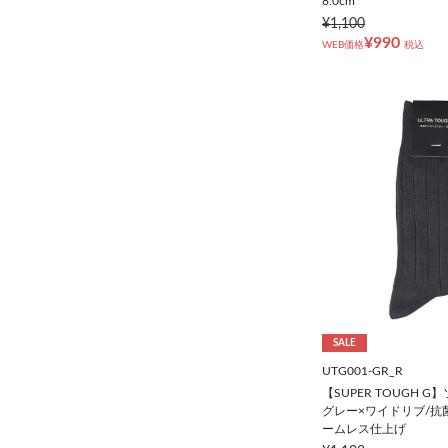
8.0cm
¥1,100
¥990
WEB価格
税込
SALE
UTG001-GR_R
【SUPER TOUGH 
グレー×ワイドリブ/抗
ームレス仕上げ