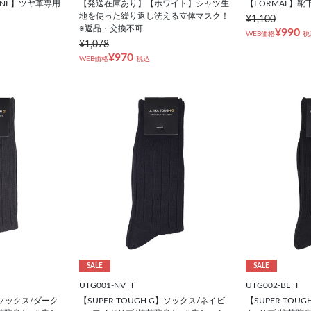
R LINE】ツヤ革専用
【発送在庫あり】【ホワイト】シャツ生
【FORMAL】靴
地を使った繰り返し洗える立体マスク！
¥1,100
※返品・交換不可
¥990
WEB価格
税
¥1,078
¥970
WEB価格
税込
SALE
SALE
UTG001-NV_T
UTG002-BL_T
G】ソックス/ダーク
【SUPER TOUGH G】ソックス/ネイビ
【SUPER TOU