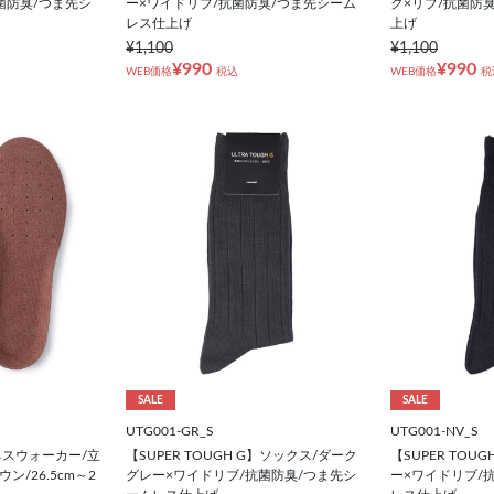
菌防臭/つま先シ
ー×ワイドリブ/抗菌防臭/つま先シーム
ク×リブ/抗菌防
レス仕上げ
上げ
¥1,100
¥1,100
¥990
¥990
WEB価格
税込
WEB価格
税
SALE
SALE
UTG001-GR_S
UTG001-NV_S
ネスウォーカー/立
【SUPER TOUGH G】ソックス/ダーク
【SUPER TOU
/26.5cm～2
グレー×ワイドリブ/抗菌防臭/つま先シ
ー×ワイドリブ/