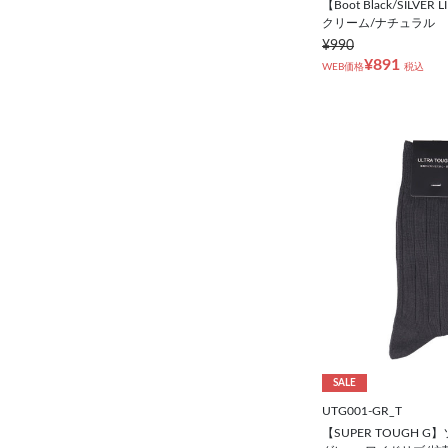
【Boot Black/SILVE
クリーム/ナチュラル
¥990
¥891
WEB価格
税込
SALE
UTG001-GR_T
【SUPER TOUGH 