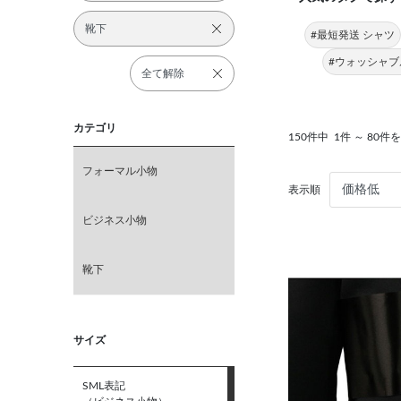
靴下
#最短発送 シャツ
#ウォッシャブ
全て解除
カテゴリ
150件中
1件 ～ 80件
フォーマル小物
表示順
ビジネス小物
靴下
サイズ
SML表記