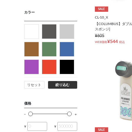
SALE
カラー
AB5(170㎝/86㎝)
CL-10_X
【COLUMBUS】ダブ
スポンジ]
AB6(175㎝/88㎝)
¥605
¥544
WEB価格
税込
AB7(180㎝/90㎝)
AB8(185㎝/92㎝)
その他
（ビジネス小物 & 靴下）
リセット
絞り込む
その他
価格
¥
¥
SALE