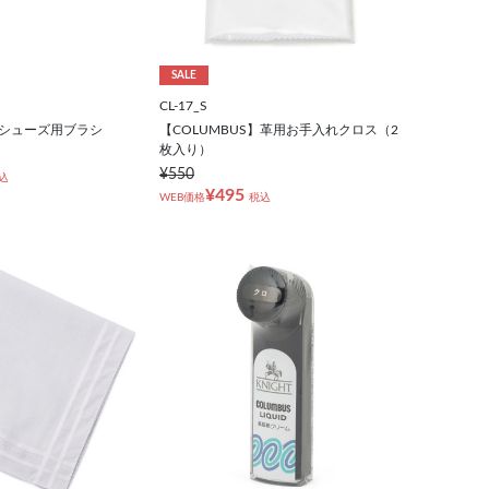
SALE
CL-17_S
】シューズ用ブラシ
【COLUMBUS】革用お手入れクロス（2
枚入り）
¥550
込
¥495
WEB価格
税込