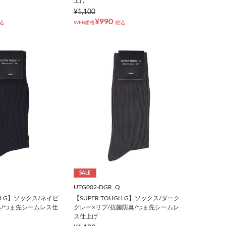
上げ
¥1,100
¥990
込
WEB価格
税込
SALE
UTG002-DGR_Q
GH G】ソックス/ネイビ
【SUPER TOUGH G】ソックス/ダーク
臭/つま先シームレス仕
グレー×リブ/抗菌防臭/つま先シームレ
ス仕上げ