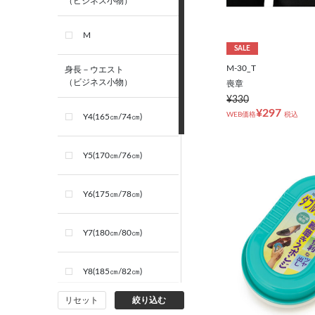
（ビジネス小物）
M
SALE
M-30_T
身長－ウエスト
（ビジネス小物）
喪章
¥330
¥297
WEB価格
税込
Y4(165㎝/74㎝)
Y5(170㎝/76㎝)
Y6(175㎝/78㎝)
Y7(180㎝/80㎝)
Y8(185㎝/82㎝)
リセット
絞り込む
AB4(165㎝/84㎝)