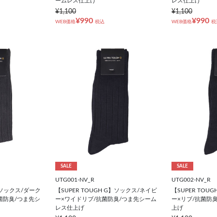
ームレス仕上げ
レス仕上げ
¥1,100
¥1,100
¥990
¥990
WEB価格
税込
WEB価格
税
SALE
SALE
UTG001-NV_R
UTG002-NV_R
G】ソックス/ダーク
【SUPER TOUGH G】ソックス/ネイビ
【SUPER TOU
菌防臭/つま先シ
ー×ワイドリブ/抗菌防臭/つま先シーム
ー×リブ/抗菌防
レス仕上げ
上げ