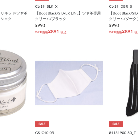
CL-19_BLK_X
CL-19_DBR_S
トリキッド(ツヤ革
【Boot Black/SILVER LINE】ツヤ革専用
【Boot Black/
ムショク
クリーム/ブラック
クリーム/ダーク
¥990
¥990
¥891
¥891
WEB価格
税込
WEB価格
税
SALE
SALE
GSJC10-05
81131900-80_T