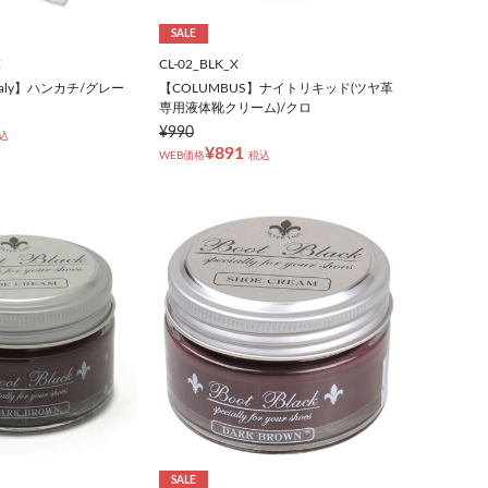
SALE
X
CL-02_BLK_X
i Italy】ハンカチ/グレー
【COLUMBUS】ナイトリキッド(ツヤ革
専用液体靴クリーム)/クロ
¥990
込
¥891
WEB価格
税込
SALE