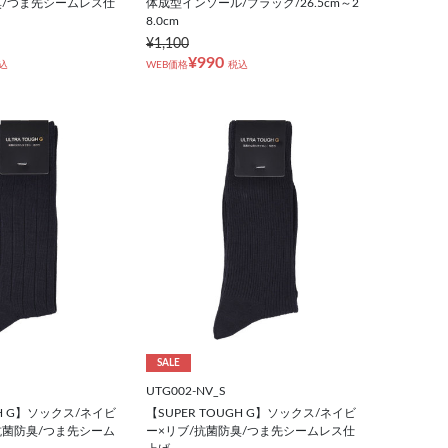
臭/つま先シームレス仕
体成型インソール/ブラック/26.5cm～2
8.0cm
¥1,100
¥990
込
WEB価格
税込
SALE
UTG002-NV_S
GH G】ソックス/ネイビ
【SUPER TOUGH G】ソックス/ネイビ
抗菌防臭/つま先シーム
ー×リブ/抗菌防臭/つま先シームレス仕