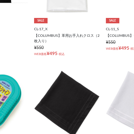
SALE
SALE
CL-17_X
CL-11_S
【COLUMBUS】革用お手入れクロス（2
【COLUMBUS
枚入り）
¥550
¥550
¥495
WEB価格
税
¥495
WEB価格
税込