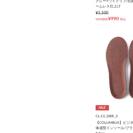
グレー×ワイドリブ/抗
ームレス仕上げ
¥1,100
¥990
WEB価格
税込
SALE
CL-13_DBR_S
【COLUMBUS】ビジ
体成型インソール/ブラウン