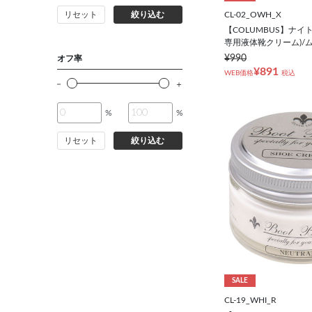
CL-02_OWH_X
リセット
絞り込む
【COLUMBUS】ナイ
専用液体靴クリーム)/
¥990
オフ率
¥891
WEB価格
税込
%
%
リセット
絞り込む
SALE
CL-19_WHI_R