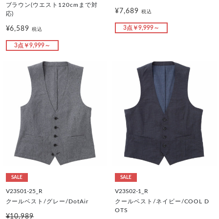
ブラウン(ウエスト120cmまで対
¥7,689
税込
応)
3点￥9,999～
¥6,589
税込
3点￥9,999～
SALE
SALE
V23S01-25_R
V23S02-1_R
クールベスト/グレー/DotAir
クールベスト/ネイビー/COOL D
OTS
¥10,989