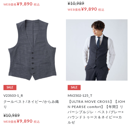
¥9,890
¥10,989
WEB価格
税込
¥9,890
WEB価格
税込
SALE
SALE
V23S03-1_R
MV2502-125_T
クールベスト/ネイビー/からみ織
【ULTRA MOVE CROSS】【JOH
り
N PEARSE comfort】【年間】リ
バーシブルジレ・ベスト/グレー×
¥10,989
ハウンドトゥース＆ネイビー×カ
¥9,890
WEB価格
税込
ルゼ