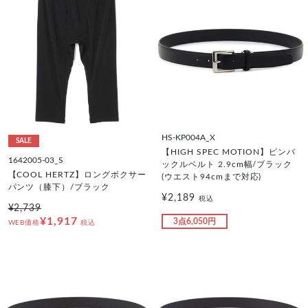
HS-KP004A_X
SALE
【HIGH SPEC MOTION】ピンバ
1642005-03_S
ックルベルト 2.9cm幅/ブラック
【COOL HERTZ】ロングボクサー
(ウエスト94cmまで対応)
パンツ（膝下）/ブラック
¥2,189
税込
¥2,739
¥1,917
3点6,050円
WEB価格
税込