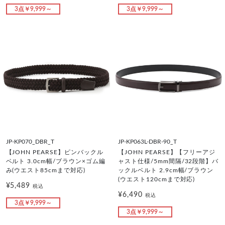
3点￥9,999～
3点￥9,999～
JP-KP070_DBR_T
JP-KP063L-DBR-90_T
【JOHN PEARSE】ピンバックル
【JOHN PEARSE】【フリーアジ
ベルト 3.0cm幅/ブラウン×ゴム編
ャスト仕様/5mm間隔/32段階】バ
み(ウエスト85cmまで対応)
ックルベルト 2.9cm幅/ブラウン
(ウエスト120cmまで対応)
¥5,489
税込
¥6,490
税込
3点￥9,999～
3点￥9,999～