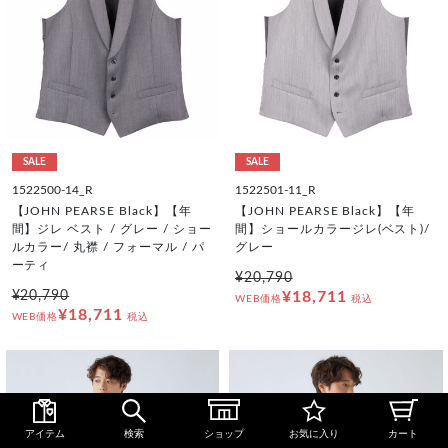
SALE
SALE
1522500-14_R
1522501-11_R
【JOHN PEARSE Black】【年
【JOHN PEARSE Black】【年
間】ジレ ベスト / グレー / ショー
間】ショールカラージレ(ベスト)/
ルカラー/ 丸襟 / フォーマル / パ
グレー
ーティ
¥20,790
¥20,790
¥18,711
WEB価格
税込
¥18,711
WEB価格
税込
アイテム
検索
ショップ
お気に入り
カート