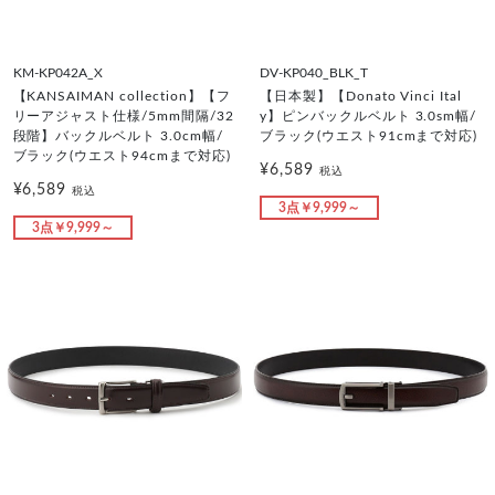
KM-KP042A_X
DV-KP040_BLK_T
【KANSAIMAN collection】【フ
【日本製】【Donato Vinci Ital
リーアジャスト仕様/5mm間隔/32
y】ピンバックルベルト 3.0sm幅/
段階】バックルベルト 3.0cm幅/
ブラック(ウエスト91cmまで対応)
ブラック(ウエスト94cmまで対応)
¥6,589
税込
¥6,589
税込
3点￥9,999～
3点￥9,999～