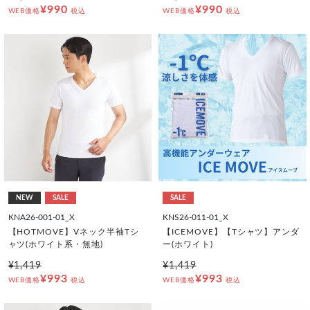
¥990
¥990
WEB価格
税込
WEB価格
税込
NEW
SALE
SALE
KNA26-001-01_X
KNS26-011-01_X
【HOTMOVE】Vネック半袖Tシ
【ICEMOVE】【Tシャツ】アンダ
ャツ(ホワイト系・無地)
ー(ホワイト)
¥1,419
¥1,419
¥993
¥993
WEB価格
税込
WEB価格
税込