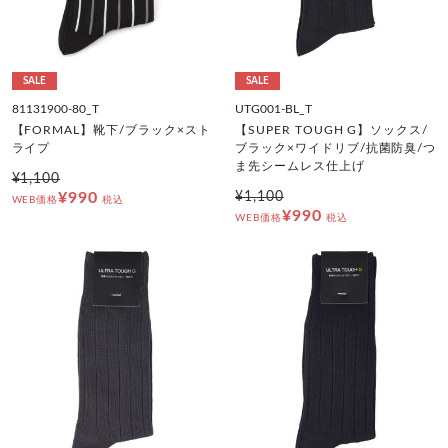
SALE
SALE
81131900-80_T
UTG001-BL_T
【FORMAL】靴下/ブラック×スト
【SUPER TOUGH G】ソックス/
ライプ
ブラック×ワイドリブ/抗菌防臭/つ
ま先シームレス仕上げ
¥1,100
¥990
¥1,100
WEB価格
税込
¥990
WEB価格
税込