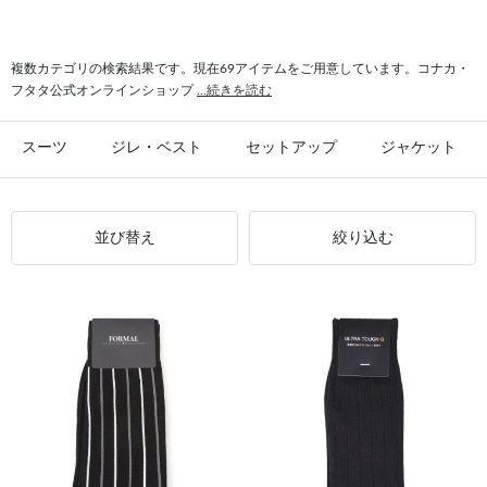
#シャツ スリム
#ビジカジ ジャケット
#氷撃 ワイシャツ
#スーツ フォーマル
複数カテゴリの検索結果です。現在69アイテムをご用意しています。コナカ・
フタタ公式オンラインショップ
...続きを読む
スーツ
ジレ・ベスト
セットアップ
ジャケット
並び替え
絞り込む