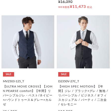
¥16,390
¥11,473
WEB価格
税込
SALE
SALE
MV2503-125_T
D2350V-27C_T
【ULTRA MOVE CROSS】【JOH
【HIGH SPEC MOTION】【年
N PEARSE comfort】【年間】リ
間】ジレ / ブラック×グレ / 無地 /
バーシブルジレ・ベスト/ネイビー
リバーシブル / ビジネス / オフィ
×ハウンドトゥース＆グレー×カル
スカジュアル / パーティ / 二次会
ゼ
/ セレモニー