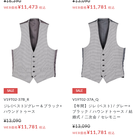
¥16,390
¥13,090
¥11,473
¥11,781
WEB価格
税込
WEB価格
税込
SALE
SALE
V19T02-37B_R
V19T02-37A_Q
ジレ(ベスト)/グレー＆ブラック×
【年間】ジレ (ベスト) / グレー×
ハウンドトゥース
ブラック / ハウンドトゥース / 結
婚式 / 二次会 / セレモニー
¥13,090
¥11,781
¥13,090
WEB価格
税込
¥11,781
WEB価格
税込