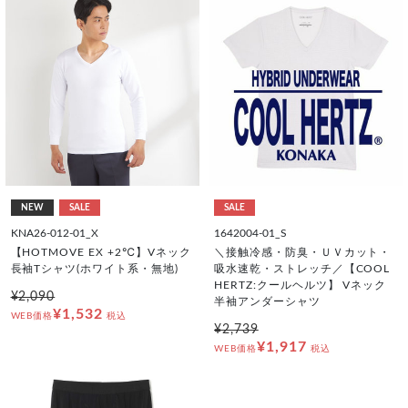
NEW
SALE
SALE
KNA26-012-01_X
1642004-01_S
【HOTMOVE EX +2℃】Vネック
＼接触冷感・防臭・ＵＶカット・
長袖Tシャツ(ホワイト系・無地)
吸水速乾・ストレッチ／【COOL
HERTZ:クールヘルツ】 Vネック
¥2,090
半袖アンダーシャツ
¥1,532
WEB価格
税込
¥2,739
¥1,917
WEB価格
税込