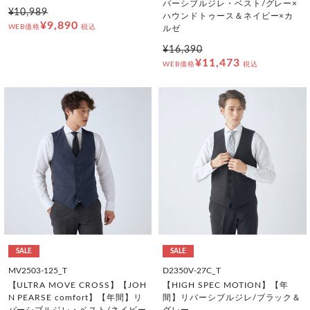
バーシブルジレ・ベスト/グレー×
¥10,989
ハウンドトゥース＆ネイビー×カ
¥9,890
WEB価格
税込
ルゼ
¥16,390
¥11,473
WEB価格
税込
SALE
SALE
MV2503-125_T
D2350V-27C_T
【ULTRA MOVE CROSS】【JOH
【HIGH SPEC MOTION】【年
N PEARSE comfort】【年間】リ
間】リバーシブルジレ/ブラック＆