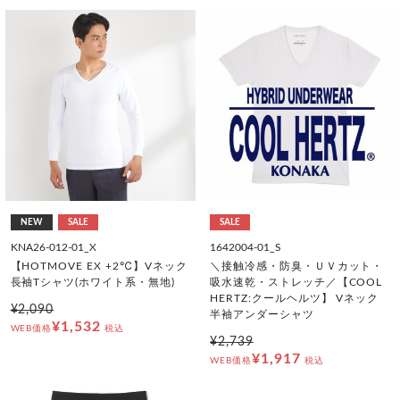
NEW
SALE
SALE
KNA26-012-01_X
1642004-01_S
【HOTMOVE EX +2℃】Vネック
＼接触冷感・防臭・ＵＶカット・
長袖Tシャツ(ホワイト系・無地)
吸水速乾・ストレッチ／【COOL
HERTZ:クールヘルツ】 Vネック
¥2,090
半袖アンダーシャツ
¥1,532
WEB価格
税込
¥2,739
¥1,917
WEB価格
税込