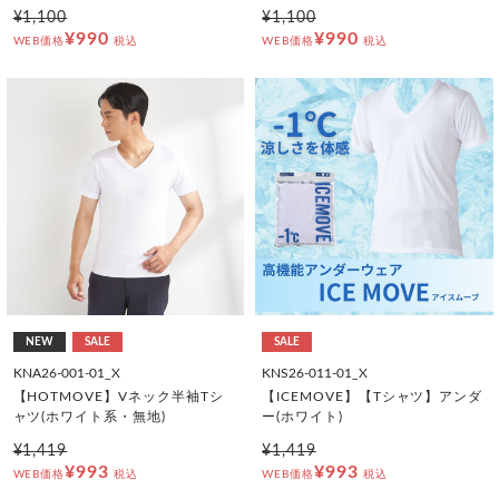
¥1,100
¥1,100
¥990
¥990
WEB価格
税込
WEB価格
税込
NEW
SALE
SALE
KNA26-001-01_X
KNS26-011-01_X
【HOTMOVE】Vネック半袖Tシ
【ICEMOVE】【Tシャツ】アンダ
ャツ(ホワイト系・無地)
ー(ホワイト)
¥1,419
¥1,419
¥993
¥993
WEB価格
税込
WEB価格
税込