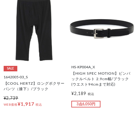
HS-KP004A_X
SALE
【HIGH SPEC MOTION】ピンバ
1642005-03_S
ックルベルト 2.9cm幅/ブラック
【COOL HERTZ】ロングボクサー
(ウエスト94cmまで対応)
パンツ（膝下）/ブラック
¥2,189
税込
¥2,739
¥1,917
3点6,050円
WEB価格
税込