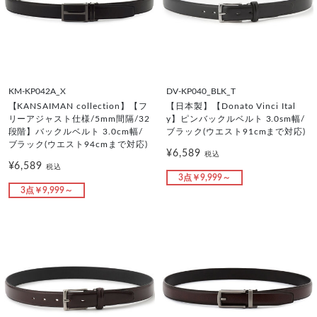
KM-KP042A_X
DV-KP040_BLK_T
【KANSAIMAN collection】【フ
【日本製】【Donato Vinci Ital
リーアジャスト仕様/5mm間隔/32
y】ピンバックルベルト 3.0sm幅/
段階】バックルベルト 3.0cm幅/
ブラック(ウエスト91cmまで対応)
ブラック(ウエスト94cmまで対応)
¥6,589
税込
¥6,589
税込
3点￥9,999～
3点￥9,999～