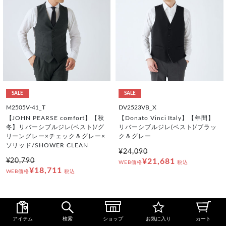
SALE
SALE
M2505V-41_T
DV2523VB_X
【JOHN PEARSE comfort】【秋
【Donato Vinci Italy】【年間】
冬】リバーシブルジレ(ベスト)/グ
リバーシブルジレ(ベスト)/ブラッ
リーングレー×チェック＆グレー×
ク＆グレー
ソリッド/SHOWER CLEAN
¥24,090
¥20,790
¥21,681
WEB価格
税込
¥18,711
WEB価格
税込
1
アイテム
検索
ショップ
お気に入り
カート