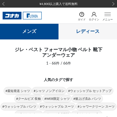
¥4,800以上購入で送料無料
前の画像
次の
ガイド
ログイン
メニュー
メンズ
レディース
ジレ・ベスト フォーマル小物 ベルト 靴下
アンダーウェア
1 - 66件 / 66件
人気のタグで探す
#最短発送 シャツ
#シャツ ノンアイロン
#ウォッシャブル セットアップ
#クールビズ 長袖
#WEB限定 シャツ
#裾上げ済み パンツ
#ウォッシャブル パンツ
#ウォッシャブル スーツ
#シャワークリーン スーツ
#ビジカジ パンツ
#クールビズ 半袖
#ビジカジ トップス