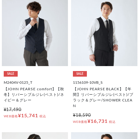
SALE
SALE
M2404V-0125_T
1156109-10VB_S
【JOHN PEARSE comfort】【秋
【JOHN PEARSE BLACK】【年
冬】リバーシブルジレ(ベスト)/ネ
間】リバーシブルジレ(ベスト)/ブ
イビー＆グレー
ラック＆グレー/SHOWER CLEA
N
¥17,490
¥15,741
¥18,590
WEB価格
税込
¥16,731
WEB価格
税込