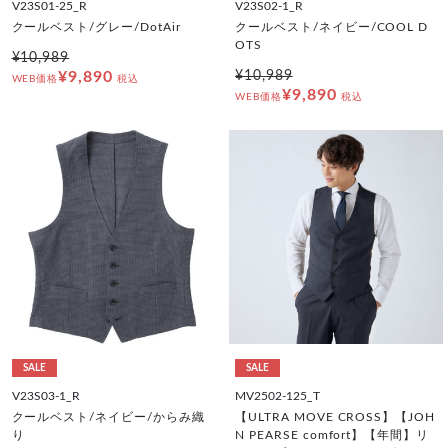
V23S01-25_R
V23S02-1_R
クールベスト/グレー/DotAir
クールベスト/ネイビー/COOL D
OTS
¥10,989
¥9,890
¥10,989
WEB価格
税込
¥9,890
WEB価格
税込
SALE
SALE
V23S03-1_R
MV2502-125_T
クールベスト/ネイビー/からみ織
【ULTRA MOVE CROSS】【JOH
り
N PEARSE comfort】【年間】リ