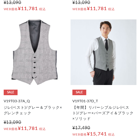
¥13,090
¥13,090
¥11,781
¥11,781
WEB価格
税込
WEB価格
税込
SALE
SALE
V19T03-37A_Q
V19T01-37D_T
ジレ(ベスト)/グレー＆ブラック×
【年間】リバーシブルジレ(ベス
グレンチェック
ト)/グレー×バーズアイ＆ブラック
×ソリッド
¥13,090
¥11,781
¥17,490
WEB価格
税込
¥15,741
WEB価格
税込