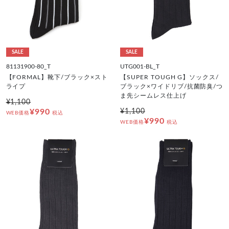
SALE
SALE
81131900-80_T
UTG001-BL_T
【FORMAL】靴下/ブラック×スト
【SUPER TOUGH G】ソックス/
ライプ
ブラック×ワイドリブ/抗菌防臭/つ
ま先シームレス仕上げ
¥1,100
¥990
¥1,100
WEB価格
税込
¥990
WEB価格
税込