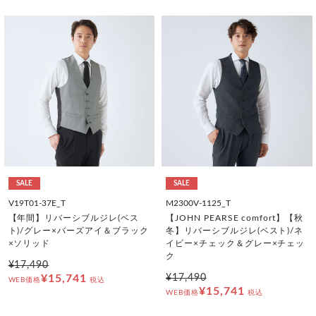
SALE
SALE
V19T01-37E_T
M2300V-1125_T
【年間】リバーシブルジレ(ベス
【JOHN PEARSE comfort】【秋
ト)/グレー×バーズアイ＆ブラック
冬】リバーシブルジレ(ベスト)/ネ
×ソリッド
イビー×チェック＆グレー×チェッ
ク
¥17,490
¥15,741
¥17,490
WEB価格
税込
¥15,741
WEB価格
税込