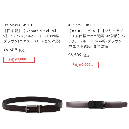
DV-KP040_DBR_T
JP-KP064_DBR_T
【日本製】【Donato Vinci Ital
【JOHN PEARSE】【フリーアジ
y】ピンバックルベルト 3.0sm幅/
ャスト仕様/5mm間隔/32段階】バ
ブラウン(ウエスト91cmまで対応)
ックルベルト 3.0cm幅/ブラウン
(ウエスト91cmまで対応)
¥6,589
税込
¥6,589
税込
3点￥9,999～
3点￥9,999～