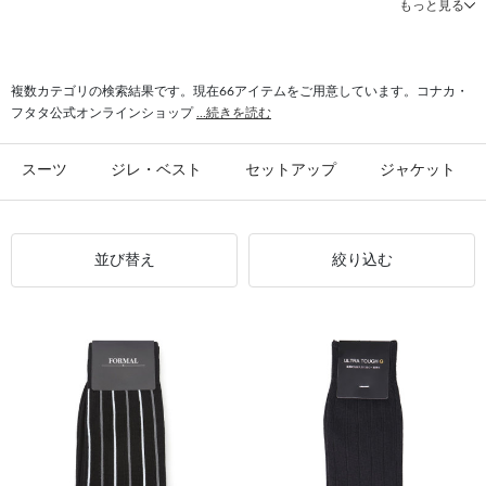
もっと見る
#クールビズ パンツ
#シャツ 形態安定
#パンツ 春夏
#シャツ ストレッチ
#シャツ スリム
#ビジカジ ジャケット
#氷撃 ワイシャツ
#スーツ フォーマル
複数カテゴリの検索結果です。現在66アイテムをご用意しています。コナカ・
フタタ公式オンラインショップ
...続きを読む
スーツ
ジレ・ベスト
セットアップ
ジャケット
並び替え
絞り込む