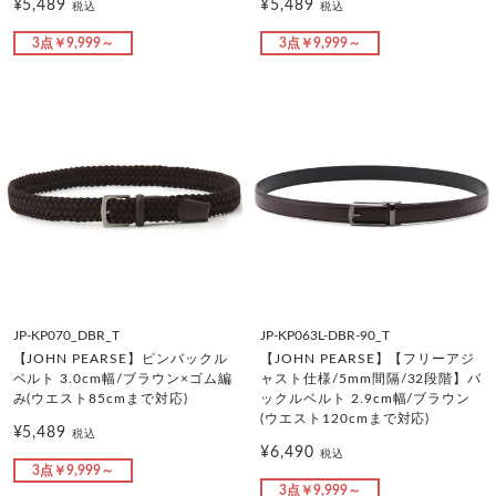
¥5,489
¥5,489
税込
税込
3点￥9,999～
3点￥9,999～
JP-KP070_DBR_T
JP-KP063L-DBR-90_T
【JOHN PEARSE】ピンバックル
【JOHN PEARSE】【フリーアジ
ベルト 3.0cm幅/ブラウン×ゴム編
ャスト仕様/5mm間隔/32段階】バ
み(ウエスト85cmまで対応)
ックルベルト 2.9cm幅/ブラウン
(ウエスト120cmまで対応)
¥5,489
税込
¥6,490
税込
3点￥9,999～
3点￥9,999～