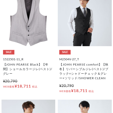
SALE
SALE
1522501-11_R
M2504V-27_T
【JOHN PEARSE Black】【年
【JOHN PEARSE comfort】【秋
間】ショールカラージレ(ベスト)/
冬】リバーシブルジレ(ベスト)/ブ
グレー
ラック×シャドーチェック＆グレ
ー×ソリッド/SHOWER CLEAN
¥20,790
¥18,711
¥20,790
WEB価格
税込
¥18,711
WEB価格
税込