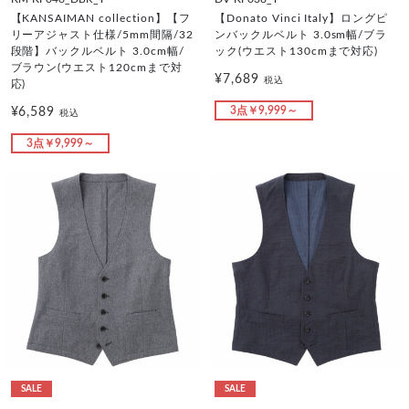
【KANSAIMAN collection】【フ
【Donato Vinci Italy】ロングピ
リーアジャスト仕様/5mm間隔/32
ンバックルベルト 3.0sm幅/ブラ
段階】バックルベルト 3.0cm幅/
ック(ウエスト130cmまで対応)
ブラウン(ウエスト120cmまで対
¥7,689
税込
応)
3点￥9,999～
¥6,589
税込
3点￥9,999～
SALE
SALE