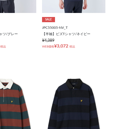
SALE
JPC55005-NV_T
ャツ/グレー
【半袖】ビズTシャツ/ネイビー
¥4,389
¥3,072
税込
WEB価格
税込