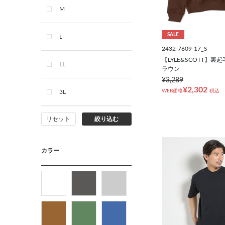
M
SALE
L
2432-7609-17_S
【LYLE&SCOTT】裏
LL
ラウン
¥3,289
¥2,302
WEB価格
税込
3L
リセット
絞り込む
カラー