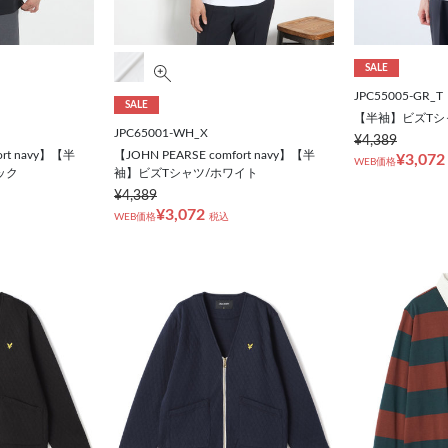
SALE
JPC55005-GR_T
SALE
【半袖】ビズTシ
JPC65001-WH_X
¥4,389
ort navy】【半
【JOHN PEARSE comfort navy】【半
¥3,072
WEB価格
ック
袖】ビズTシャツ/ホワイト
¥4,389
¥3,072
WEB価格
税込