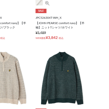
SALE
_X
JPC526304T-WH_X
comfort navy】【半
【JOHN PEARSE comfort navy】【半
ツ/ブラック
袖】ニットTシャツ/ホワイト
¥5,489
¥3,842
税込
WEB価格
税込