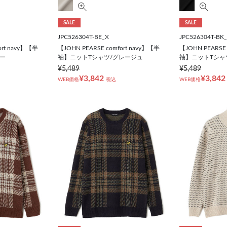
SALE
SALE
JPC526304T-BE_X
JPC526304T-BK
ort navy】【半
【JOHN PEARSE comfort navy】【半
【JOHN PEARSE 
ー
袖】ニットTシャツ/グレージュ
袖】ニットTシャ
¥5,489
¥5,489
¥3,842
¥3,842
WEB価格
税込
WEB価格