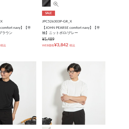
SALE
_X
JPC526303P-GR_X
comfort navy】【半
【JOHN PEARSE comfort navy】【半
ブラウン
袖】ニットポロ/グレー
¥5,489
¥3,842
税込
WEB価格
税込