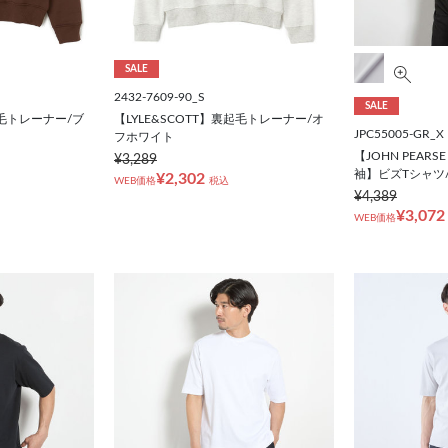
SALE
2432-7609-90_S
SALE
起毛トレーナー/ブ
【LYLE&SCOTT】裏起毛トレーナー/オ
JPC55005-GR_X
フホワイト
【JOHN PEARSE 
¥3,289
袖】ビズTシャツ
¥2,302
WEB価格
税込
¥4,389
¥3,072
WEB価格