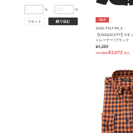
%
%
SALE
リセット
絞り込む
2432-7517-49_S
【LYLE&SCOTT】V
トレーナー/ブラック
¥4,389
¥3,072
WEB価格
税込