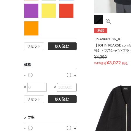
SALE
JPC65001-BK_X
【JOHN PEARSE comf
リセット
絞り込む
袖】ビズTシャツ/ブラ
¥4,389
¥3,072
WEB価格
税込
価格
¥
¥
リセット
絞り込む
オフ率