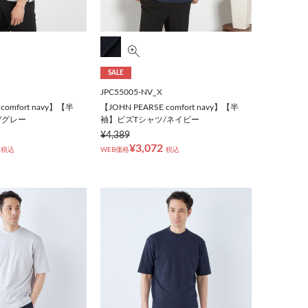
SALE
JPC55005-NV_X
comfort navy】【半
【JOHN PEARSE comfort navy】【半
/グレー
袖】ビズTシャツ/ネイビー
¥4,389
¥3,072
税込
WEB価格
税込