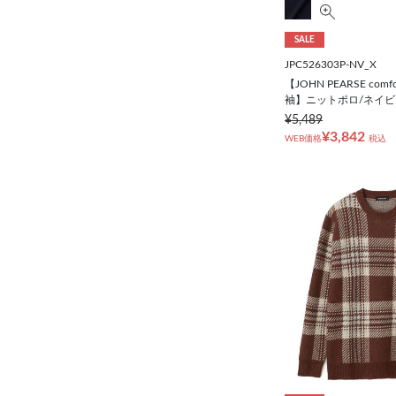
SALE
JPC526303P-NV_X
【JOHN PEARSE comf
袖】ニットポロ/ネイビ
¥5,489
¥3,842
WEB価格
税込