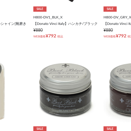
SALE
SALE
H800-DV1_BLK_X
H800-DV_GRY_
ルシャイン[靴磨き
【Donato Vinci Italy】ハンカチ/ブラック
【Donato Vinc
¥880
¥880
¥792
¥792
WEB価格
税込
WEB価格
税
SALE
SALE