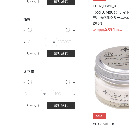
（ビジネス小物 & ジレ・ベス
リセット
絞り込む
CL-02_OWH_X
ト）
【COLUMBUS】ナイ
専用液体靴クリーム)/
価格
Y4(165㎝/74㎝)
¥990
¥891
WEB価格
税込
Y5(170㎝/76㎝)
¥
¥
Y6(175㎝/78㎝)
リセット
絞り込む
Y7(180㎝/80㎝)
オフ率
Y8(185㎝/82㎝)
%
%
A4(165㎝/78㎝)
リセット
絞り込む
A5(170㎝/80㎝)
SALE
CL-19_WHI_R