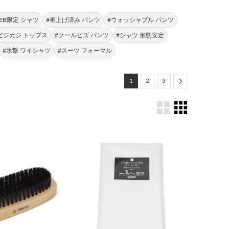
EB限定 シャツ
#裾上げ済み パンツ
#ウォッシャブル パンツ
ビジカジ トップス
#クールビズ パンツ
#シャツ 形態安定
#氷撃 ワイシャツ
#スーツ フォーマル
Next
1
2
3