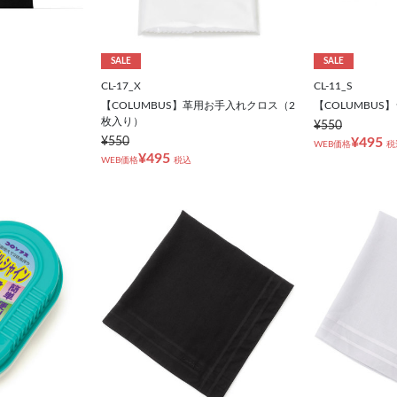
SALE
SALE
CL-17_X
CL-11_S
【COLUMBUS】革用お手入れクロス（2
【COLUMBUS
枚入り）
¥550
¥550
¥495
WEB価格
税
¥495
WEB価格
税込