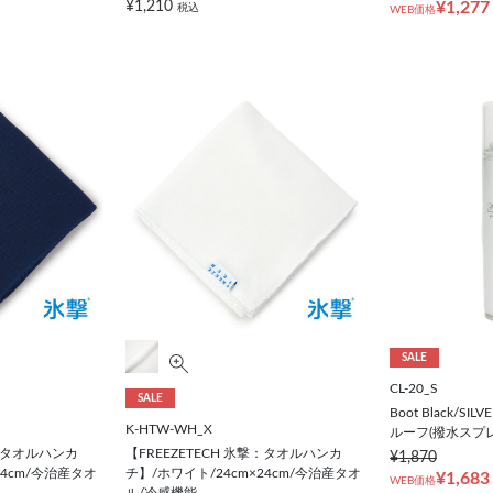
¥1,210
¥1,277
税込
WEB価格
SALE
CL-20_S
SALE
Boot Black/S
K-HTW-WH_X
ルーフ(撥水スプレ
撃：タオルハンカ
【FREEZETECH 氷撃：タオルハンカ
¥1,870
24cm/今治産タオ
チ】/ホワイト/24cm×24cm/今治産タオ
¥1,683
WEB価格
ル/冷感機能