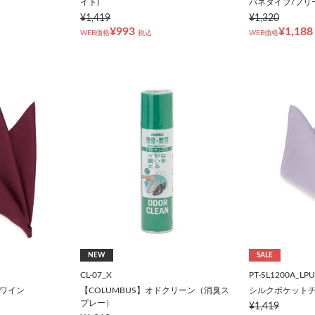
イト)
バネタイプ/フリ
¥1,419
¥1,320
¥993
¥1,188
WEB価格
税込
WEB価格
NEW
SALE
CL-07_X
PT-SL1200A_LPU
/ワイン
【COLUMBUS】オドクリーン（消臭ス
シルクポケットチ
プレー）
¥1,419