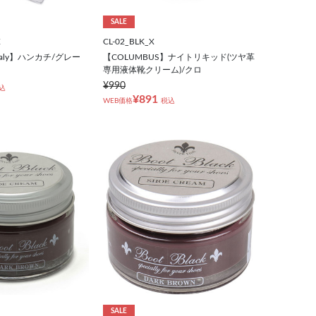
SALE
X
CL-02_BLK_X
i Italy】ハンカチ/グレー
【COLUMBUS】ナイトリキッド(ツヤ革
専用液体靴クリーム)/クロ
¥990
込
¥891
WEB価格
税込
SALE