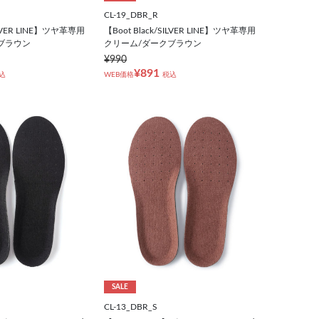
CL-19_DBR_R
SILVER LINE】ツヤ革専用
【Boot Black/SILVER LINE】ツヤ革専用
ブラウン
クリーム/ダークブラウン
¥990
¥891
込
WEB価格
税込
SALE
CL-13_DBR_S