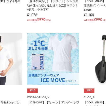
R LINE】ツヤ革専用
【発送在庫あり】【ホワイト】シャツ生
【COLUMBUS
地を使った繰り返し洗える立体マスク！
体成型インソール/
※返品・交換不可
8.0cm
¥1,078
¥1,100
¥970
¥990
WEB価格
税込
WEB価格
税
SALE
SALE
KNS26-011-01_X
CL-58_S
ク半袖Tシャツ(ホ
【ICEMOVE】【Tシャツ】アンダー(ホワ
【COLUMBUS