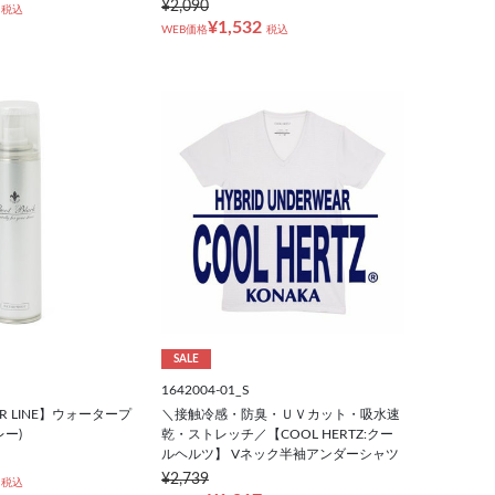
¥2,090
税込
¥1,532
WEB価格
税込
SALE
1642004-01_S
ILVER LINE】ウォータープ
＼接触冷感・防臭・ＵＶカット・吸水速
ー)
乾・ストレッチ／【COOL HERTZ:クー
ルヘルツ】 Vネック半袖アンダーシャツ
¥2,739
税込