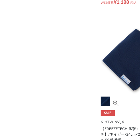
¥1,188
WEB価格
税込
SALE
K-HTW-NV_X
【FREEZETECH 氷
チ】/ネイビー/24cm×
ル/冷感機能