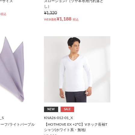
ーサイズ
スローション/（ツヤ革専用汚れ落と
し）
¥1,320
税込
¥1,188
WEB価格
税込
NEW
SALE
_S
KNA26-012-01_X
ーフ/ライトパープル
【HOTMOVE EX +2℃】Vネック長袖T
シャツ(ホワイト系・無地)