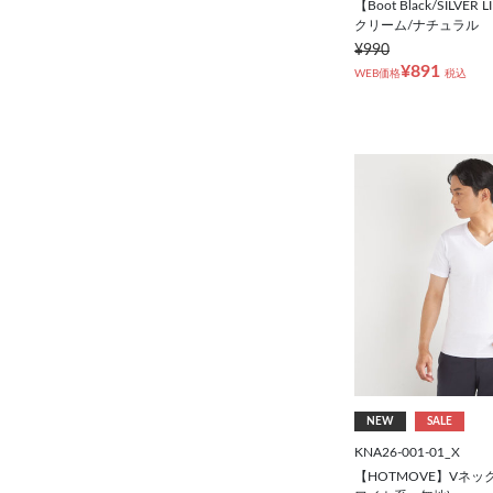
【Boot Black/SILVE
A6(175㎝/82㎝)
クリーム/ナチュラル
¥990
¥891
A7(180㎝/84㎝)
WEB価格
税込
AB4(165㎝/84㎝)
AB5(170㎝/86㎝)
AB6(175㎝/88㎝)
AB7(180㎝/90㎝)
AB8(185㎝/92㎝)
NEW
SALE
BB4(165㎝/92㎝)
KNA26-001-01_X
【HOTMOVE】Vネッ