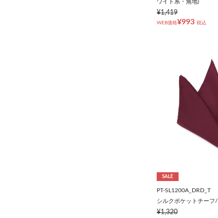
BB5(170㎝/94㎝)
ワイト系・無地)
¥1,419
¥993
WEB価格
税込
BB6(175㎝/96㎝)
BB7(180㎝/98㎝)
その他
（ビジネス小物 & バッグ）
その他
SALE
PT-SL1200A_DRD_T
シルクポケットチーフ
¥1,320