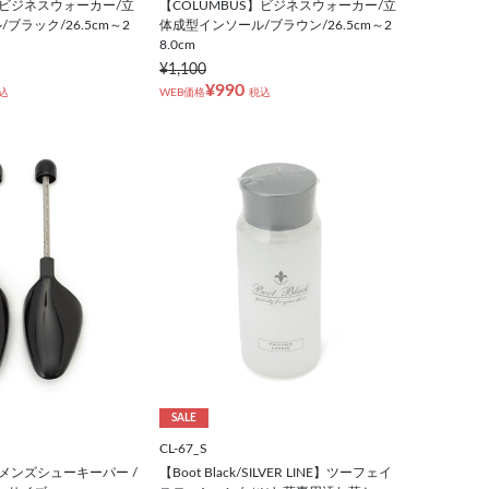
】ビジネスウォーカー/立
【COLUMBUS】ビジネスウォーカー/立
ブラック/26.5cm～2
体成型インソール/ブラウン/26.5cm～2
8.0cm
¥1,100
¥990
込
WEB価格
税込
SALE
CL-67_S
】メンズシューキーパー /
【Boot Black/SILVER LINE】ツーフェイ