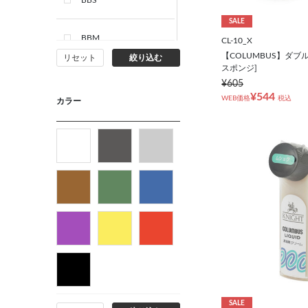
BBS
SALE
BBM
CL-10_X
【COLUMBUS】ダブ
リセット
絞り込む
スポンジ]
BBL
¥605
¥544
WEB価格
税込
カラー
BBLL
ABS
ABM
ABL
ABLL
身長－ウエスト
SALE