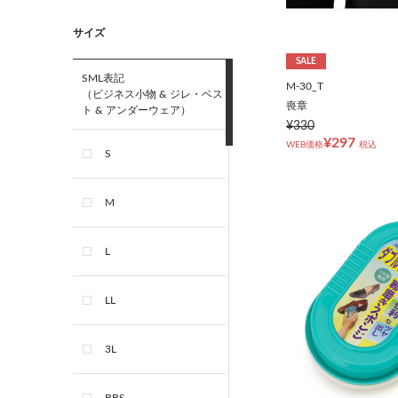
サイズ
SALE
SML表記
M-30_T
（ビジネス小物 & ジレ・ベス
喪章
ト & アンダーウェア）
¥330
¥297
WEB価格
税込
S
M
L
LL
3L