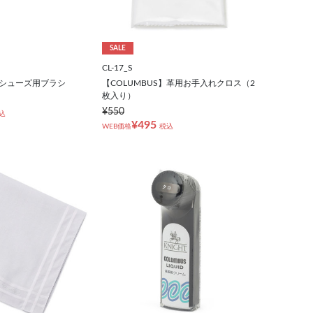
SALE
CL-17_S
】シューズ用ブラシ
【COLUMBUS】革用お手入れクロス（2
枚入り）
¥550
込
¥495
WEB価格
税込