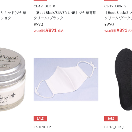
CL-19_BLK_X
CL-19_DBR_S
トリキッド(ツヤ革
【Boot Black/SILVER LINE】ツヤ革専用
【Boot Black/
ムショク
クリーム/ブラック
クリーム/ダーク
¥990
¥990
¥891
¥891
WEB価格
税込
WEB価格
税
SALE
SALE
GSJC10-05
CL-13_BLK_S