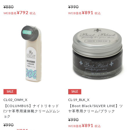
¥880
¥990
¥792
¥891
WEB価格
税込
WEB価格
税込
SALE
SALE
CL-02_OWH_X
CL-19_BLK_X
【COLUMBUS】ナイトリキッド
【Boot Black/SILVER LINE】ツ
(ツヤ革専用液体靴クリーム)/ムシ
ヤ革専用クリーム/ブラック
ョク
¥990
¥990
¥891
WEB価格
税込