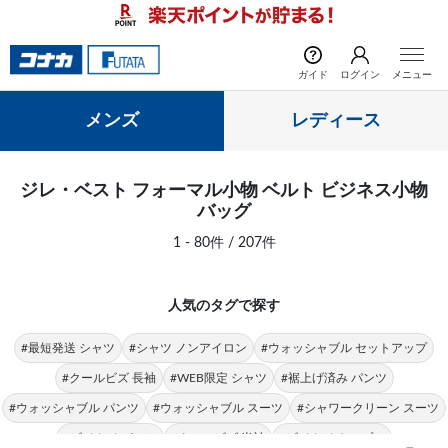
前の画像
次の
ガイド
ログイン
メニュー
メンズ
レディース
ジレ・ベスト フォーマル小物 ベルト ビジネス小物
バッグ
1 - 80件 / 207件
人気のタグで探す
#最短発送 シャツ
#シャツ ノンアイロン
#ウォッシャブル セットアップ
#クールビズ 長袖
#WEB限定 シャツ
#裾上げ済み パンツ
#ウォッシャブル パンツ
#ウォッシャブル スーツ
#シャワークリーン スーツ
#ビジカジ パンツ
#クールビズ 半袖
#ビジカジ トップス