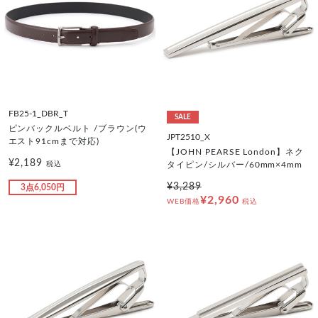
FB25-1_DBR_T
SALE
ピンバックルベルト /ブラウン(ウ
JPT2510_X
エスト91cmまで対応)
【JOHN PEARSE London】ネク
¥2,189
税込
タイピン/シルバー/60mm×4mm
¥3,289
3点6,050円
¥2,960
WEB価格
税込