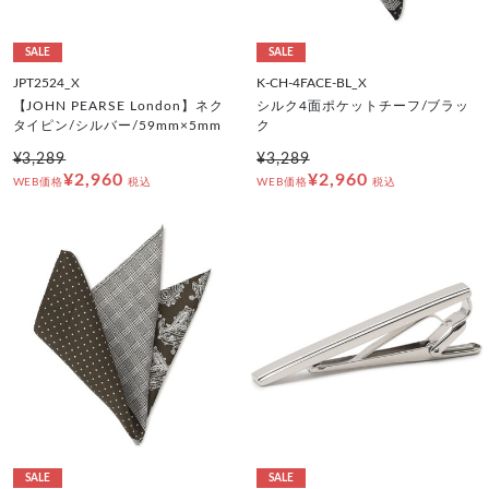
SALE
SALE
JPT2524_X
K-CH-4FACE-BL_X
【JOHN PEARSE London】ネク
シルク4面ポケットチーフ/ブラッ
タイピン/シルバー/59mm×5mm
ク
¥3,289
¥3,289
¥2,960
¥2,960
WEB価格
税込
WEB価格
税込
SALE
SALE