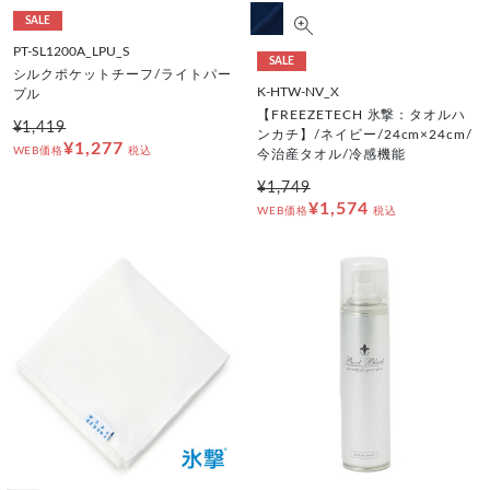
SALE
PT-SL1200A_LPU_S
SALE
シルクポケットチーフ/ライトパー
K-HTW-NV_X
プル
【FREEZETECH 氷撃：タオルハ
¥1,419
ンカチ】/ネイビー/24cm×24cm/
¥1,277
WEB価格
税込
今治産タオル/冷感機能
¥1,749
¥1,574
WEB価格
税込