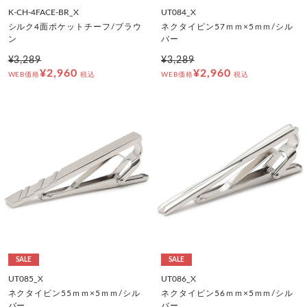
K-CH-4FACE-BR_X
UT084_X
シルク4面ポケットチーフ/ブラウ
ネクタイピン57ｍｍ×5ｍｍ/シル
ン
バー
¥3,289
¥3,289
¥2,960
¥2,960
WEB価格
税込
WEB価格
税込
SALE
SALE
UT085_X
UT086_X
ネクタイピン55ｍｍ×5ｍｍ/シル
ネクタイピン56ｍｍ×5ｍｍ/シル
バー
バー