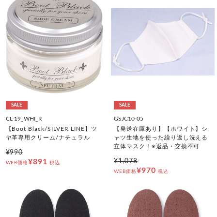
SALE
SALE
CL-19_WHI_R
GSJC10-05
【Boot Black/SILVER LINE】ツ
【発送在庫あり】【ホワイト】シ
ヤ革専用クリーム/ナチュラル
ャツ生地を使った繰り返し洗える
立体マスク！※返品・交換不可
¥990
¥891
¥1,078
WEB価格
税込
¥970
WEB価格
税込