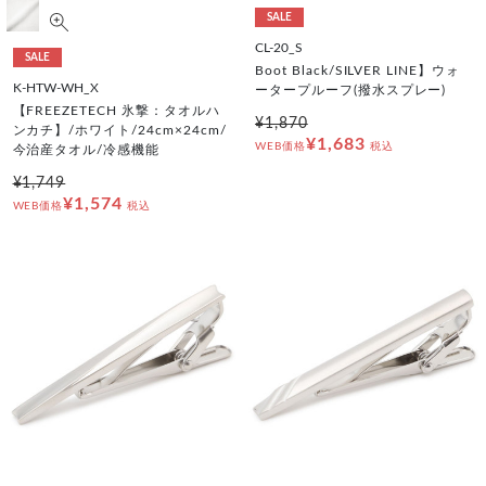
SALE
CL-20_S
SALE
Boot Black/SILVER LINE】ウォ
K-HTW-WH_X
ータープルーフ(撥水スプレー)
【FREEZETECH 氷撃：タオルハ
¥1,870
ンカチ】/ホワイト/24cm×24cm/
¥1,683
WEB価格
税込
今治産タオル/冷感機能
¥1,749
¥1,574
WEB価格
税込