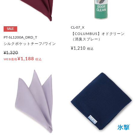
CL-07_X
SALE
【COLUMBUS】オドクリーン
PT-SL1200A_DRD_T
（消臭スプレー）
シルクポケットチーフ/ワイン
¥1,210
税込
¥1,320
¥1,188
WEB価格
税込