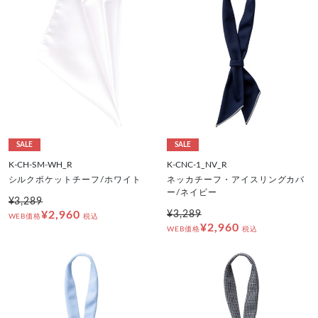
SALE
SALE
K-CH-SM-WH_R
K-CNC-1_NV_R
シルクポケットチーフ/ホワイト
ネッカチーフ・アイスリングカバ
ー/ネイビー
¥3,289
¥2,960
¥3,289
WEB価格
税込
¥2,960
WEB価格
税込