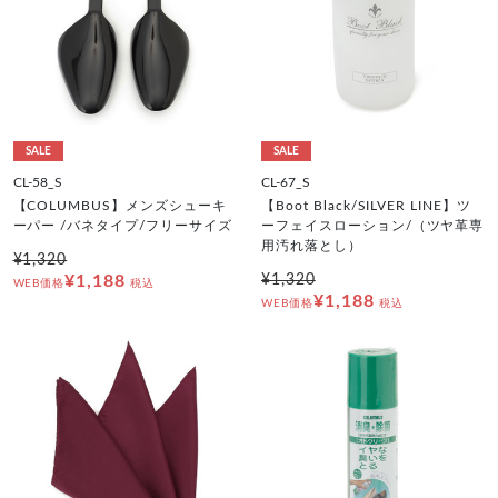
SALE
SALE
CL-58_S
CL-67_S
【COLUMBUS】メンズシューキ
【Boot Black/SILVER LINE】ツ
ーパー /バネタイプ/フリーサイズ
ーフェイスローション/（ツヤ革専
用汚れ落とし）
¥1,320
¥1,188
¥1,320
WEB価格
税込
¥1,188
WEB価格
税込