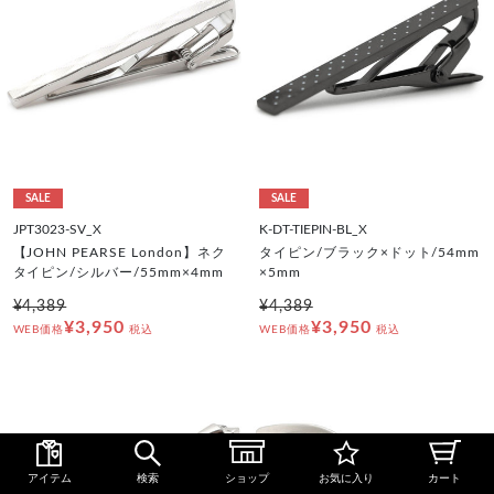
SALE
SALE
JPT3023-SV_X
K-DT-TIEPIN-BL_X
【JOHN PEARSE London】ネク
タイピン/ブラック×ドット/54mm
タイピン/シルバー/55mm×4mm
×5mm
¥4,389
¥4,389
¥3,950
¥3,950
WEB価格
税込
WEB価格
税込
アイテム
検索
ショップ
お気に入り
カート