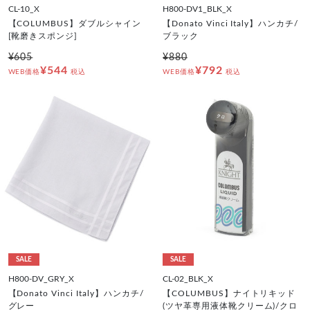
CL-10_X
H800-DV1_BLK_X
【COLUMBUS】ダブルシャイン
【Donato Vinci Italy】ハンカチ/
[靴磨きスポンジ]
ブラック
¥605
¥880
¥544
¥792
WEB価格
税込
WEB価格
税込
SALE
SALE
H800-DV_GRY_X
CL-02_BLK_X
【Donato Vinci Italy】ハンカチ/
【COLUMBUS】ナイトリキッド
グレー
(ツヤ革専用液体靴クリーム)/クロ