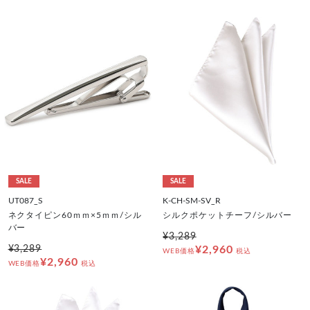
SALE
SALE
UT087_S
K-CH-SM-SV_R
ネクタイピン60ｍｍ×5ｍｍ/シル
シルクポケットチーフ/シルバー
バー
¥3,289
¥3,289
¥2,960
WEB価格
税込
¥2,960
WEB価格
税込