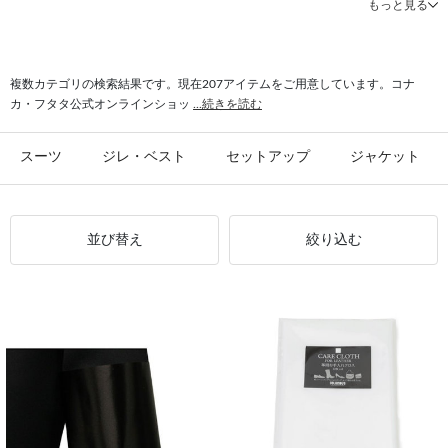
もっと見る
#クールビズ パンツ
#シャツ 形態安定
#パンツ 春夏
#シャツ ストレッチ
#シャツ スリム
#ビジカジ ジャケット
#氷撃 ワイシャツ
#スーツ フォーマル
複数カテゴリの検索結果です。現在207アイテムをご用意しています。コナ
カ・フタタ公式オンラインショッ
...続きを読む
スーツ
ジレ・ベスト
セットアップ
ジャケット
並び替え
絞り込む