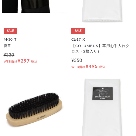
SALE
SALE
M-30_T
CL-17_X
喪章
【COLUMBUS】革用お手入れク
ロス（2枚入り）
¥330
¥297
¥550
WEB価格
税込
¥495
WEB価格
税込