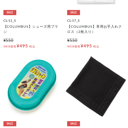
SALE
SALE
CL-11_S
CL-17_S
【COLUMBUS】シューズ用ブラ
【COLUMBUS】革用お手入れク
シ
ロス（2枚入り）
¥550
¥550
¥495
¥495
WEB価格
税込
WEB価格
税込
SALE
SALE