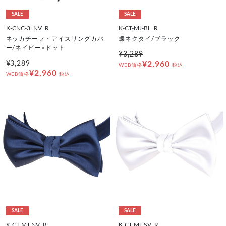
SALE
SALE
K-CNC-3_NV_R
K-CT-MJ-BL_R
ネッカチーフ・アイスリングカバ
蝶ネクタイ/ブラック
ー/ネイビー×ドット
¥3,289
¥3,289
¥2,960
WEB価格
税込
¥2,960
WEB価格
税込
SALE
SALE
K-CT-MJ-NV_R
K-CT-MJ-SV_R