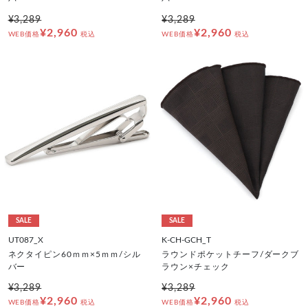
¥3,289
¥3,289
¥2,960
¥2,960
WEB価格
税込
WEB価格
税込
SALE
SALE
UT087_X
K-CH-GCH_T
ネクタイピン60ｍｍ×5ｍｍ/シル
ラウンドポケットチーフ/ダークブ
バー
ラウン×チェック
¥3,289
¥3,289
¥2,960
¥2,960
WEB価格
税込
WEB価格
税込