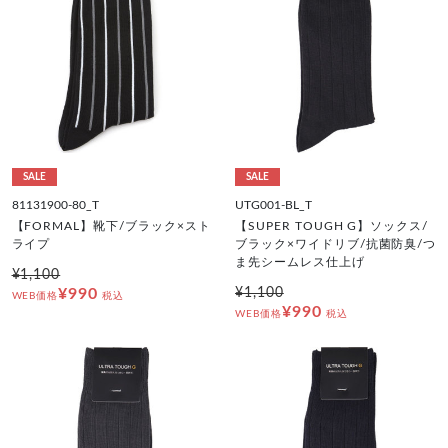
SALE
SALE
81131900-80_T
UTG001-BL_T
【FORMAL】靴下/ブラック×スト
【SUPER TOUGH G】ソックス/
ライプ
ブラック×ワイドリブ/抗菌防臭/つ
ま先シームレス仕上げ
¥1,100
¥990
¥1,100
WEB価格
税込
¥990
WEB価格
税込