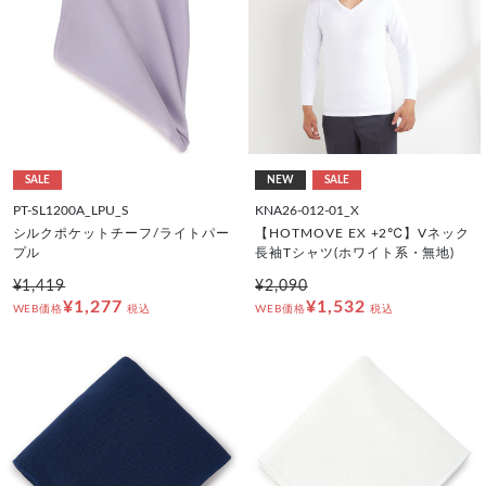
SALE
NEW
SALE
PT-SL1200A_LPU_S
KNA26-012-01_X
シルクポケットチーフ/ライトパー
【HOTMOVE EX +2℃】Vネック
プル
長袖Tシャツ(ホワイト系・無地)
¥1,419
¥2,090
¥1,277
¥1,532
WEB価格
税込
WEB価格
税込