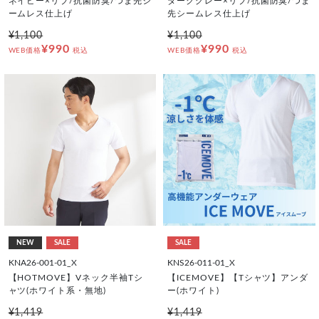
ネイビー×リブ/抗菌防臭/つま先シ
ダークグレー×リブ/抗菌防臭/つま
ームレス仕上げ
先シームレス仕上げ
¥1,100
¥1,100
¥990
¥990
WEB価格
税込
WEB価格
税込
NEW
SALE
SALE
KNA26-001-01_X
KNS26-011-01_X
【HOTMOVE】Vネック半袖Tシ
【ICEMOVE】【Tシャツ】アンダ
ャツ(ホワイト系・無地)
ー(ホワイト)
¥1,419
¥1,419