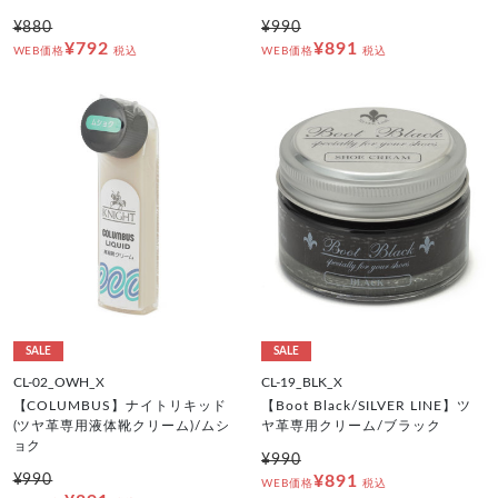
¥880
¥990
¥792
¥891
WEB価格
税込
WEB価格
税込
SALE
SALE
CL-02_OWH_X
CL-19_BLK_X
【COLUMBUS】ナイトリキッド
【Boot Black/SILVER LINE】ツ
(ツヤ革専用液体靴クリーム)/ムシ
ヤ革専用クリーム/ブラック
ョク
¥990
¥990
¥891
WEB価格
税込