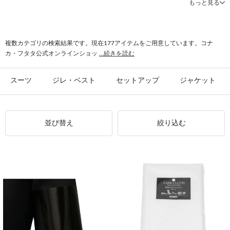
もっと見る
#クールビズ パンツ
#シャツ 形態安定
#パンツ 春夏
#シャツ ストレッチ
#シャツ スリム
#ビジカジ ジャケット
#氷撃 ワイシャツ
#スーツ フォーマル
複数カテゴリの検索結果です。現在177アイテムをご用意しています。コナ
カ・フタタ公式オンラインショッ
...続きを読む
スーツ
ジレ・ベスト
セットアップ
ジャケット
並び替え
絞り込む