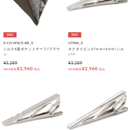
SALE
SALE
K-CH-4FACE-BR_X
UT084_X
シルク4面ポケットチーフ/ブラウ
ネクタイピン57ｍｍ×5ｍｍ/シル
ン
バー
¥3,289
¥3,289
¥2,960
¥2,960
WEB価格
税込
WEB価格
税込