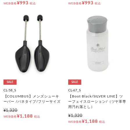
¥993
¥993
WEB価格
税込
WEB価格
税込
SALE
SALE
CL-58_S
CL-67_S
【COLUMBUS】メンズシューキ
【Boot Black/SILVER LINE】ツ
ーパー /バネタイプ/フリーサイズ
ーフェイスローション/（ツヤ革専
用汚れ落とし）
¥1,320
¥1,188
¥1,320
WEB価格
税込
¥1,188
WEB価格
税込