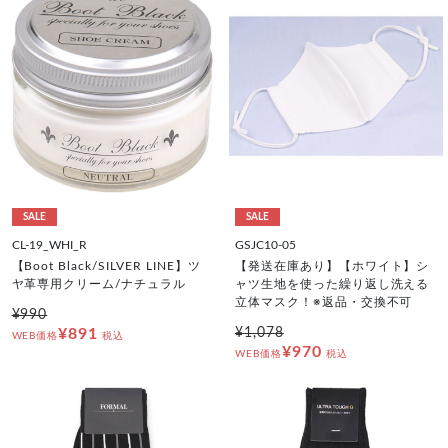
SALE
SALE
CL-19_WHI_R
GSJC10-05
【Boot Black/SILVER LINE】ツ
【発送在庫あり】【ホワイト】シ
ヤ革専用クリーム/ナチュラル
ャツ生地を使った繰り返し洗える
立体マスク！※返品・交換不可
¥990
¥891
¥1,078
WEB価格
税込
¥970
WEB価格
税込