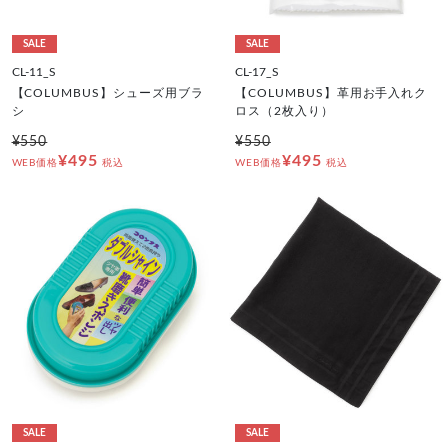
SALE
SALE
CL-11_S
CL-17_S
【COLUMBUS】シューズ用ブラ
【COLUMBUS】革用お手入れク
シ
ロス（2枚入り）
¥550
¥550
¥495
¥495
WEB価格
税込
WEB価格
税込
SALE
SALE