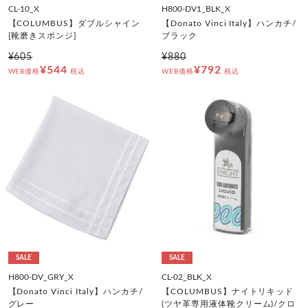
CL-10_X
H800-DV1_BLK_X
【COLUMBUS】ダブルシャイン
【Donato Vinci Italy】ハンカチ/
[靴磨きスポンジ]
ブラック
¥605
¥880
¥544
¥792
WEB価格
税込
WEB価格
税込
SALE
SALE
H800-DV_GRY_X
CL-02_BLK_X
【Donato Vinci Italy】ハンカチ/
【COLUMBUS】ナイトリキッド
グレー
(ツヤ革専用液体靴クリーム)/クロ