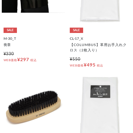
SALE
SALE
M-30_T
CL-17_X
喪章
【COLUMBUS】革用お手入れク
ロス（2枚入り）
¥330
¥297
¥550
WEB価格
税込
¥495
WEB価格
税込