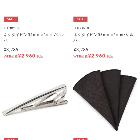
SALE
SALE
UT085_X
UT086_X
ネクタイピン55ｍｍ×5ｍｍ/シル
ネクタイピン56ｍｍ×5ｍｍ/シル
バー
バー
¥3,289
¥3,289
¥2,960
¥2,960
WEB価格
税込
WEB価格
税込