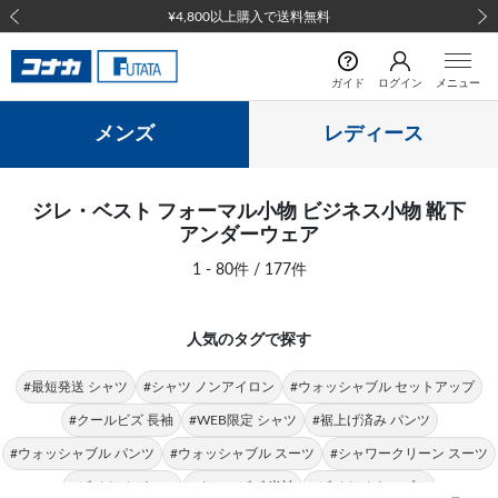
前の画像
次の
ガイド
ログイン
メニュー
メンズ
レディース
ジレ・ベスト フォーマル小物 ビジネス小物 靴下
アンダーウェア
1 - 80件 / 177件
人気のタグで探す
#最短発送 シャツ
#シャツ ノンアイロン
#ウォッシャブル セットアップ
#クールビズ 長袖
#WEB限定 シャツ
#裾上げ済み パンツ
#ウォッシャブル パンツ
#ウォッシャブル スーツ
#シャワークリーン スーツ
#ビジカジ パンツ
#クールビズ 半袖
#ビジカジ トップス