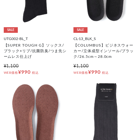
SALE
SALE
UTG002-BL_T
CL-13_BLK_S
【SUPER TOUGH G】ソックス/
【COLUMBUS】ビジネスウォー
ブラック×リブ/抗菌防臭/つま先シ
カー/立体成型インソール/ブラッ
ームレス仕上げ
ク/26.5cm～28.0cm
¥1,100
¥1,100
¥990
¥990
WEB価格
税込
WEB価格
税込