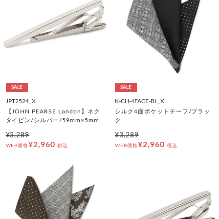
SALE
SALE
JPT2524_X
K-CH-4FACE-BL_X
【JOHN PEARSE London】ネク
シルク4面ポケットチーフ/ブラッ
タイピン/シルバー/59mm×5mm
ク
¥3,289
¥3,289
¥2,960
¥2,960
WEB価格
税込
WEB価格
税込