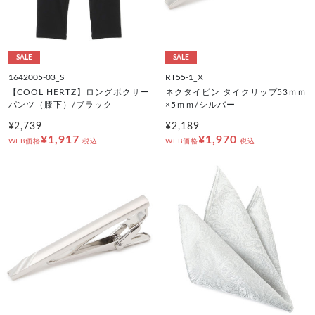
SALE
SALE
1642005-03_S
RT55-1_X
【COOL HERTZ】ロングボクサー
ネクタイピン タイクリップ53ｍｍ
パンツ（膝下）/ブラック
×5ｍｍ/シルバー
¥2,739
¥2,189
¥1,917
¥1,970
WEB価格
税込
WEB価格
税込