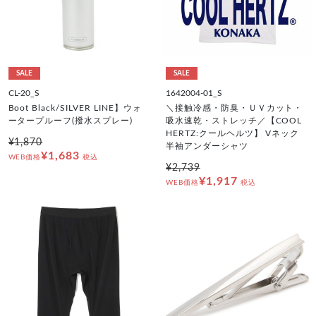
SALE
SALE
CL-20_S
1642004-01_S
Boot Black/SILVER LINE】ウォ
＼接触冷感・防臭・ＵＶカット・
ータープルーフ(撥水スプレー)
吸水速乾・ストレッチ／【COOL
HERTZ:クールヘルツ】 Vネック
¥1,870
半袖アンダーシャツ
¥1,683
WEB価格
税込
¥2,739
¥1,917
WEB価格
税込