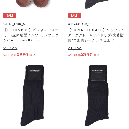
SALE
SALE
CL-13_DBR_S
UTG001-GR_S
【COLUMBUS】ビジネスウォー
【SUPER TOUGH G】ソックス/
カー/立体成型インソール/ブラウ
ダークグレー×ワイドリブ/抗菌防
ン/26.5cm～28.0cm
臭/つま先シームレス仕上げ
¥1,100
¥1,100
¥990
¥990
WEB価格
税込
WEB価格
税込