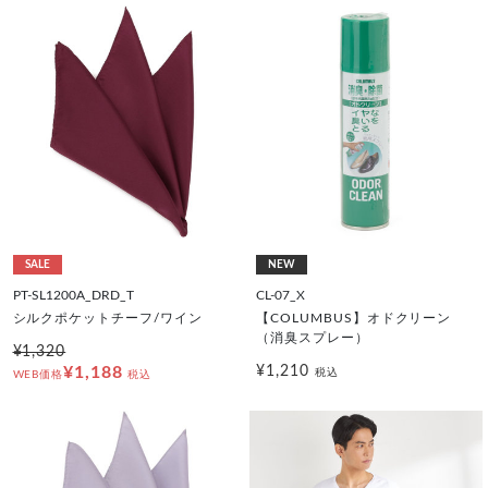
SALE
NEW
PT-SL1200A_DRD_T
CL-07_X
シルクポケットチーフ/ワイン
【COLUMBUS】オドクリーン
（消臭スプレー）
¥1,320
¥1,188
¥1,210
税込
WEB価格
税込