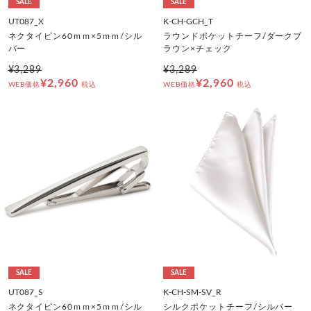
SALE
SALE
UT087_X
K-CH-GCH_T
ネクタイピン60ｍｍ×5ｍｍ/シル
ラウンドポケットチーフ/ダークブ
バー
ラウン×チェック
¥3,289
¥3,289
¥2,960
¥2,960
WEB価格
税込
WEB価格
税込
SALE
SALE
UT087_S
K-CH-SM-SV_R
ネクタイピン60ｍｍ×5ｍｍ/シル
シルクポケットチーフ/シルバー