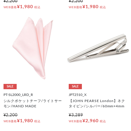
¥2,200
¥2,200
¥1,980
¥1,980
WEB価格
税込
WEB価格
税込
SALE
SALE
PT-SL2000_LRD_R
JPT2510_X
シルクポケットチーフ/ライトサー
【JOHN PEARSE London】ネク
モン/HAND MADE
タイピン/シルバー/60mm×4mm
¥2,200
¥3,289
¥1,980
¥2,960
WEB価格
税込
WEB価格
税込