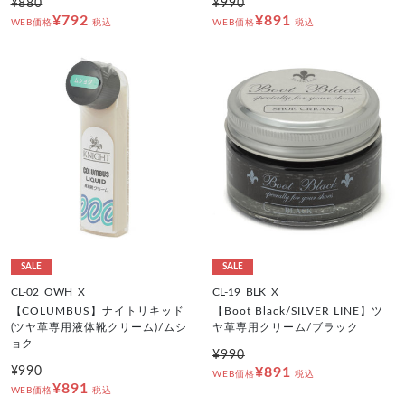
¥880
¥990
¥792
¥891
WEB価格
税込
WEB価格
税込
SALE
SALE
CL-02_OWH_X
CL-19_BLK_X
【COLUMBUS】ナイトリキッド
【Boot Black/SILVER LINE】ツ
(ツヤ革専用液体靴クリーム)/ムシ
ヤ革専用クリーム/ブラック
ョク
¥990
¥990
¥891
WEB価格
税込
¥891
WEB価格
税込