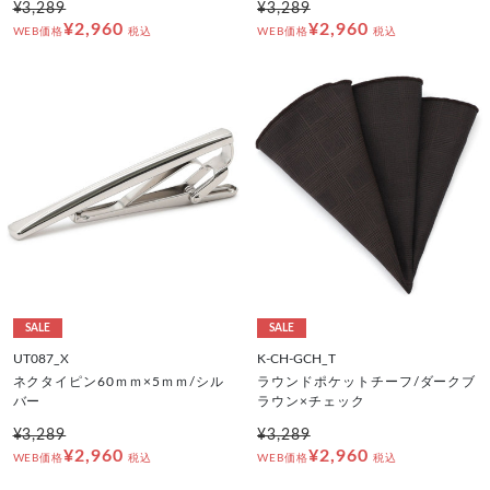
¥3,289
¥3,289
¥2,960
¥2,960
WEB価格
税込
WEB価格
税込
SALE
SALE
UT087_X
K-CH-GCH_T
ネクタイピン60ｍｍ×5ｍｍ/シル
ラウンドポケットチーフ/ダークブ
バー
ラウン×チェック
¥3,289
¥3,289
¥2,960
¥2,960
WEB価格
税込
WEB価格
税込