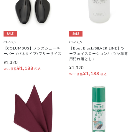
SALE
SALE
CL-58_S
CL-67_S
【COLUMBUS】メンズシューキ
【Boot Black/SILVER LINE】ツ
ーパー /バネタイプ/フリーサイズ
ーフェイスローション/（ツヤ革専
用汚れ落とし）
¥1,320
¥1,188
¥1,320
WEB価格
税込
¥1,188
WEB価格
税込