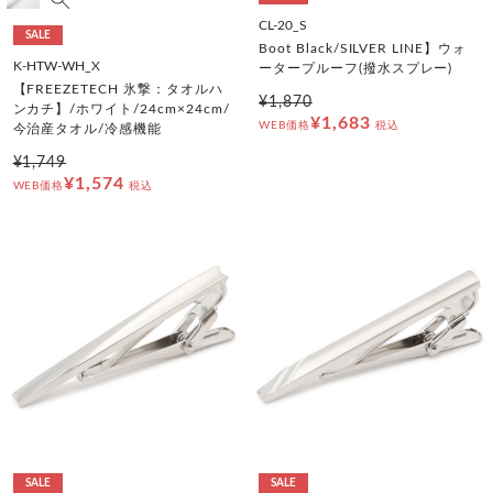
CL-20_S
SALE
Boot Black/SILVER LINE】ウォ
K-HTW-WH_X
ータープルーフ(撥水スプレー)
【FREEZETECH 氷撃：タオルハ
¥1,870
ンカチ】/ホワイト/24cm×24cm/
¥1,683
WEB価格
税込
今治産タオル/冷感機能
¥1,749
¥1,574
WEB価格
税込
SALE
SALE