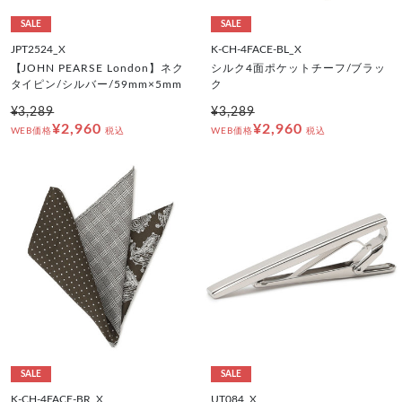
SALE
SALE
JPT2524_X
K-CH-4FACE-BL_X
【JOHN PEARSE London】ネク
シルク4面ポケットチーフ/ブラッ
タイピン/シルバー/59mm×5mm
ク
¥3,289
¥3,289
¥2,960
¥2,960
WEB価格
税込
WEB価格
税込
SALE
SALE
K-CH-4FACE-BR_X
UT084_X