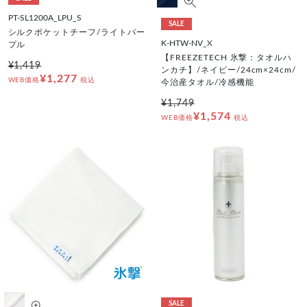
PT-SL1200A_LPU_S
SALE
シルクポケットチーフ/ライトパー
K-HTW-NV_X
プル
【FREEZETECH 氷撃：タオルハ
¥1,419
ンカチ】/ネイビー/24cm×24cm/
¥1,277
WEB価格
税込
今治産タオル/冷感機能
¥1,749
¥1,574
WEB価格
税込
SALE