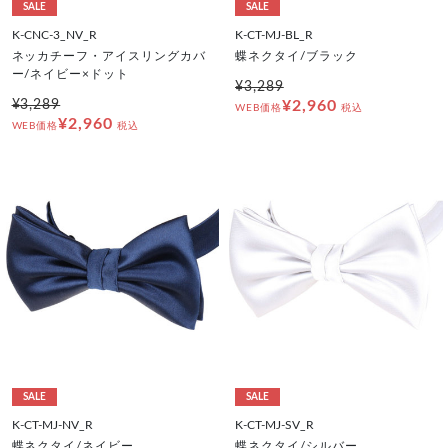
SALE
SALE
K-CNC-3_NV_R
K-CT-MJ-BL_R
ネッカチーフ・アイスリングカバ
蝶ネクタイ/ブラック
ー/ネイビー×ドット
¥3,289
¥3,289
¥2,960
WEB価格
税込
¥2,960
WEB価格
税込
SALE
SALE
K-CT-MJ-NV_R
K-CT-MJ-SV_R
蝶ネクタイ/ネイビー
蝶ネクタイ/シルバー