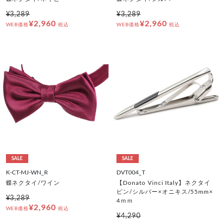
¥3,289
¥3,289
¥2,960
¥2,960
WEB価格
税込
WEB価格
税込
SALE
SALE
K-CT-MJ-WN_R
DVT004_T
蝶ネクタイ/ワイン
【Donato Vinci Italy】ネクタイ
ピン/シルバー×オニキス/55mm×
¥3,289
4ｍｍ
¥2,960
WEB価格
税込
¥4,290