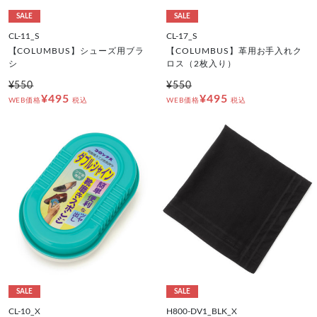
SALE
SALE
CL-11_S
CL-17_S
【COLUMBUS】シューズ用ブラ
【COLUMBUS】革用お手入れク
シ
ロス（2枚入り）
¥550
¥550
¥495
¥495
WEB価格
税込
WEB価格
税込
SALE
SALE
CL-10_X
H800-DV1_BLK_X