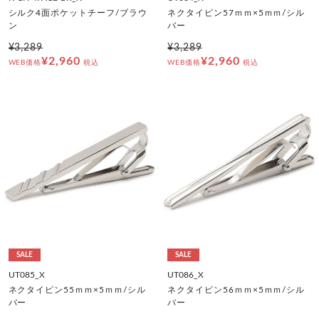
シルク4面ポケットチーフ/ブラウ
ネクタイピン57ｍｍ×5ｍｍ/シル
ン
バー
¥3,289
¥3,289
¥2,960
¥2,960
WEB価格
税込
WEB価格
税込
SALE
SALE
UT085_X
UT086_X
ネクタイピン55ｍｍ×5ｍｍ/シル
ネクタイピン56ｍｍ×5ｍｍ/シル
バー
バー