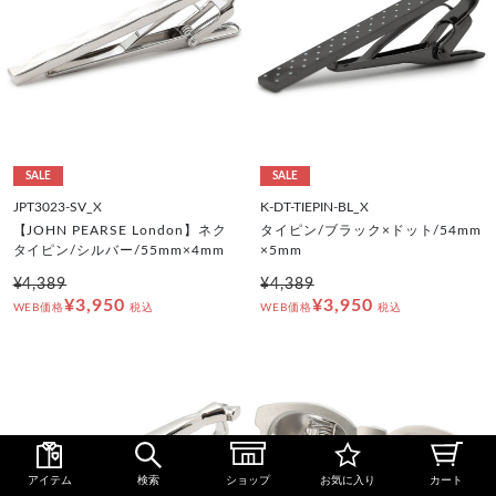
SALE
SALE
JPT3023-SV_X
K-DT-TIEPIN-BL_X
【JOHN PEARSE London】ネク
タイピン/ブラック×ドット/54mm
タイピン/シルバー/55mm×4mm
×5mm
¥4,389
¥4,389
¥3,950
¥3,950
WEB価格
税込
WEB価格
税込
アイテム
検索
ショップ
お気に入り
カート