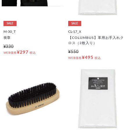
SALE
SALE
M-30_T
CL-17_X
喪章
【COLUMBUS】革用お手入れク
ロス（2枚入り）
¥330
¥297
¥550
WEB価格
税込
¥495
WEB価格
税込