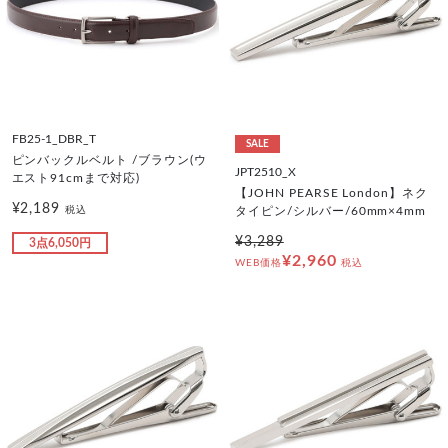
FB25-1_DBR_T
SALE
ピンバックルベルト /ブラウン(ウ
JPT2510_X
エスト91cmまで対応)
【JOHN PEARSE London】ネク
¥2,189
税込
タイピン/シルバー/60mm×4mm
¥3,289
3点6,050円
¥2,960
WEB価格
税込