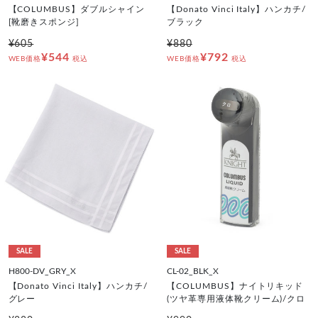
【COLUMBUS】ダブルシャイン
【Donato Vinci Italy】ハンカチ/
[靴磨きスポンジ]
ブラック
¥605
¥880
¥544
¥792
WEB価格
税込
WEB価格
税込
SALE
SALE
H800-DV_GRY_X
CL-02_BLK_X
【Donato Vinci Italy】ハンカチ/
【COLUMBUS】ナイトリキッド
グレー
(ツヤ革専用液体靴クリーム)/クロ