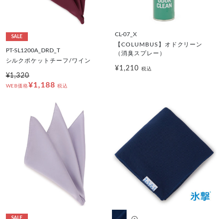
CL-07_X
SALE
【COLUMBUS】オドクリーン
PT-SL1200A_DRD_T
（消臭スプレー）
シルクポケットチーフ/ワイン
¥1,210
税込
¥1,320
¥1,188
WEB価格
税込
SALE