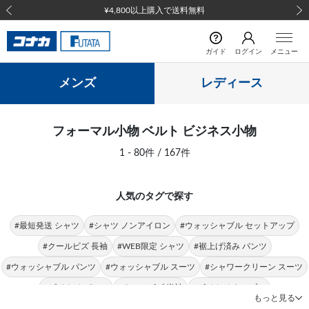
前の画像
次の
ガイド
ログイン
メニュー
メンズ
レディース
フォーマル小物 ベルト ビジネス小物
1 - 80件 / 167件
人気のタグで探す
#最短発送 シャツ
#シャツ ノンアイロン
#ウォッシャブル セットアップ
#クールビズ 長袖
#WEB限定 シャツ
#裾上げ済み パンツ
#ウォッシャブル パンツ
#ウォッシャブル スーツ
#シャワークリーン スーツ
#ビジカジ パンツ
#クールビズ 半袖
#ビジカジ トップス
もっと見る
#クールビズ パンツ
#シャツ 形態安定
#パンツ 春夏
#シャツ ストレッチ