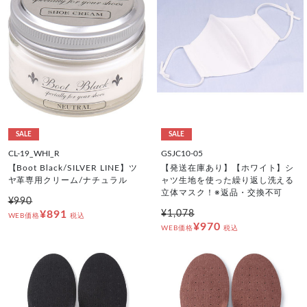
SALE
SALE
CL-19_WHI_R
GSJC10-05
【Boot Black/SILVER LINE】ツ
【発送在庫あり】【ホワイト】シ
ヤ革専用クリーム/ナチュラル
ャツ生地を使った繰り返し洗える
立体マスク！※返品・交換不可
¥990
¥891
¥1,078
WEB価格
税込
¥970
WEB価格
税込