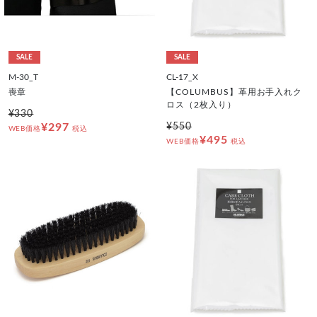
SALE
SALE
M-30_T
CL-17_X
喪章
【COLUMBUS】革用お手入れク
ロス（2枚入り）
¥330
¥297
¥550
WEB価格
税込
¥495
WEB価格
税込