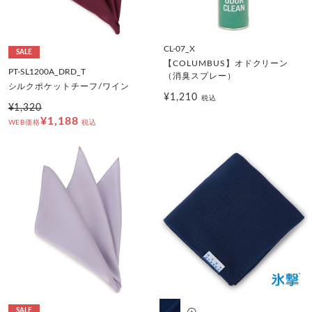
CL-07_X
SALE
【COLUMBUS】オドクリーン
PT-SL1200A_DRD_T
（消臭スプレー）
シルクポケットチーフ/ワイン
¥1,210
税込
¥1,320
¥1,188
WEB価格
税込
SALE