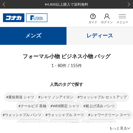
¥4,800以上購入で送料無料
前の画像
次の
ガイド
ログイン
メニュー
メンズ
レディース
フォーマル小物 ビジネス小物 バッグ
1 - 80件 / 155件
人気のタグで探す
#最短発送 シャツ
#シャツ ノンアイロン
#ウォッシャブル セットアップ
#クールビズ 長袖
#WEB限定 シャツ
#裾上げ済み パンツ
#ウォッシャブル パンツ
#ウォッシャブル スーツ
#シャワークリーン スーツ
#ビジカジ パンツ
#クールビズ 半袖
#ビジカジ トップス
もっと見る
#クールビズ パンツ
#シャツ 形態安定
#パンツ 春夏
#シャツ ストレッチ