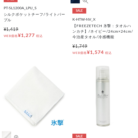
PT-SL1200A_LPU_S
SALE
シルクポケットチーフ/ライトパー
K-HTW-NV_X
プル
【FREEZETECH 氷撃：タオルハ
¥1,419
ンカチ】/ネイビー/24cm×24cm/
¥1,277
WEB価格
税込
今治産タオル/冷感機能
¥1,749
¥1,574
WEB価格
税込
SALE