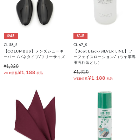
SALE
SALE
CL-58_S
CL-67_S
【COLUMBUS】メンズシューキ
【Boot Black/SILVER LINE】ツ
ーパー /バネタイプ/フリーサイズ
ーフェイスローション/（ツヤ革専
用汚れ落とし）
¥1,320
¥1,188
¥1,320
WEB価格
税込
¥1,188
WEB価格
税込