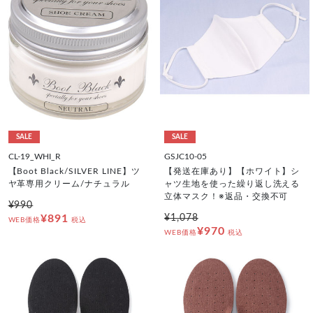
SALE
SALE
CL-19_WHI_R
GSJC10-05
【Boot Black/SILVER LINE】ツ
【発送在庫あり】【ホワイト】シ
ヤ革専用クリーム/ナチュラル
ャツ生地を使った繰り返し洗える
立体マスク！※返品・交換不可
¥990
¥891
¥1,078
WEB価格
税込
¥970
WEB価格
税込