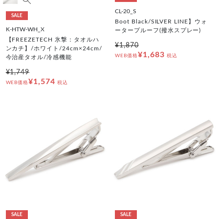
CL-20_S
SALE
Boot Black/SILVER LINE】ウォ
K-HTW-WH_X
ータープルーフ(撥水スプレー)
【FREEZETECH 氷撃：タオルハ
¥1,870
ンカチ】/ホワイト/24cm×24cm/
¥1,683
WEB価格
税込
今治産タオル/冷感機能
¥1,749
¥1,574
WEB価格
税込
SALE
SALE