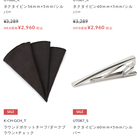
ネクタイピン56ｍｍ×5ｍｍ/シル
ネクタイピン60ｍｍ×5ｍｍ/シル
バー
バー
¥3,289
¥3,289
¥2,960
¥2,960
WEB価格
税込
WEB価格
税込
SALE
SALE
K-CH-GCH_T
UT087_S
ラウンドポケットチーフ/ダークブ
ネクタイピン60ｍｍ×5ｍｍ/シル
ラウン×チェック
バー