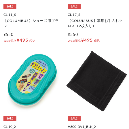
SALE
SALE
CL-11_S
CL-17_S
【COLUMBUS】シューズ用ブラ
【COLUMBUS】革用お手入れク
シ
ロス（2枚入り）
¥550
¥550
¥495
¥495
WEB価格
税込
WEB価格
税込
SALE
SALE
CL-10_X
H800-DV1_BLK_X