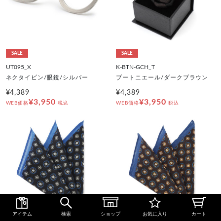
SALE
SALE
UT095_X
K-BTN-GCH_T
ネクタイピン/眼鏡/シルバー
ブートニエール/ダークブラウン
¥4,389
¥4,389
¥3,950
¥3,950
WEB価格
税込
WEB価格
税込
アイテム
検索
ショップ
お気に入り
カート