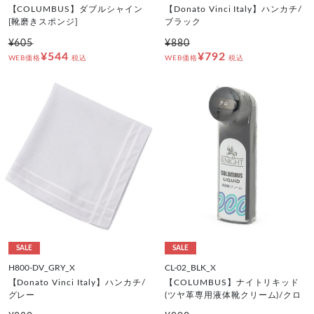
【COLUMBUS】ダブルシャイン
【Donato Vinci Italy】ハンカチ/
[靴磨きスポンジ]
ブラック
¥605
¥880
¥544
¥792
WEB価格
税込
WEB価格
税込
SALE
SALE
H800-DV_GRY_X
CL-02_BLK_X
【Donato Vinci Italy】ハンカチ/
【COLUMBUS】ナイトリキッド
グレー
(ツヤ革専用液体靴クリーム)/クロ