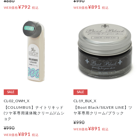
¥880
¥990
¥792
¥891
WEB価格
税込
WEB価格
税込
SALE
SALE
CL-02_OWH_X
CL-19_BLK_X
【COLUMBUS】ナイトリキッド
【Boot Black/SILVER LINE】ツ
(ツヤ革専用液体靴クリーム)/ムシ
ヤ革専用クリーム/ブラック
ョク
¥990
¥990
¥891
WEB価格
税込
¥891
WEB価格
税込