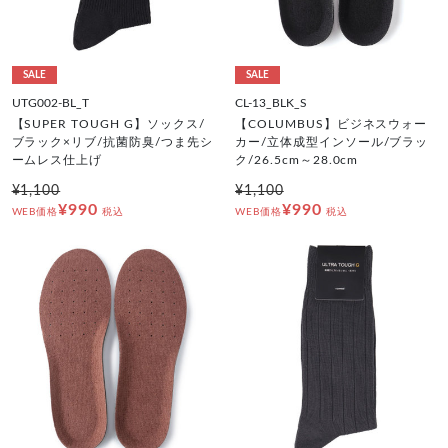
SALE
SALE
UTG002-BL_T
CL-13_BLK_S
【SUPER TOUGH G】ソックス/
【COLUMBUS】ビジネスウォー
ブラック×リブ/抗菌防臭/つま先シ
カー/立体成型インソール/ブラッ
ームレス仕上げ
ク/26.5cm～28.0cm
¥1,100
¥1,100
¥990
¥990
WEB価格
税込
WEB価格
税込