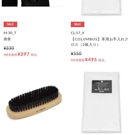
SALE
SALE
M-30_T
CL-17_X
喪章
【COLUMBUS】革用お手入れク
ロス（2枚入り）
¥330
¥297
¥550
WEB価格
税込
¥495
WEB価格
税込