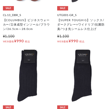
SALE
SALE
CL-13_DBR_S
UTG001-GR_S
【COLUMBUS】ビジネスウォー
【SUPER TOUGH G】ソックス/
カー/立体成型インソール/ブラウ
ダークグレー×ワイドリブ/抗菌防
ン/26.5cm～28.0cm
臭/つま先シームレス仕上げ
¥1,100
¥1,100
¥990
¥990
WEB価格
税込
WEB価格
税込
SALE
SALE