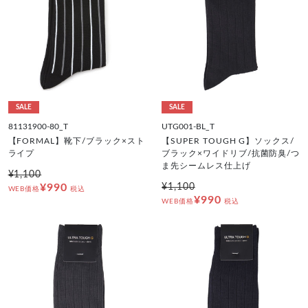
SALE
SALE
81131900-80_T
UTG001-BL_T
【FORMAL】靴下/ブラック×スト
【SUPER TOUGH G】ソックス/
ライプ
ブラック×ワイドリブ/抗菌防臭/つ
ま先シームレス仕上げ
¥1,100
¥990
¥1,100
WEB価格
税込
¥990
WEB価格
税込