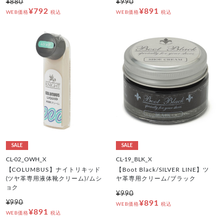
¥880
¥990
¥792
¥891
WEB価格
税込
WEB価格
税込
SALE
SALE
CL-02_OWH_X
CL-19_BLK_X
【COLUMBUS】ナイトリキッド
【Boot Black/SILVER LINE】ツ
(ツヤ革専用液体靴クリーム)/ムシ
ヤ革専用クリーム/ブラック
ョク
¥990
¥990
¥891
WEB価格
税込
¥891
WEB価格
税込