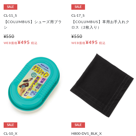
SALE
SALE
CL-11_S
CL-17_S
【COLUMBUS】シューズ用ブラ
【COLUMBUS】革用お手入れク
シ
ロス（2枚入り）
¥550
¥550
¥495
¥495
WEB価格
税込
WEB価格
税込
SALE
SALE
CL-10_X
H800-DV1_BLK_X