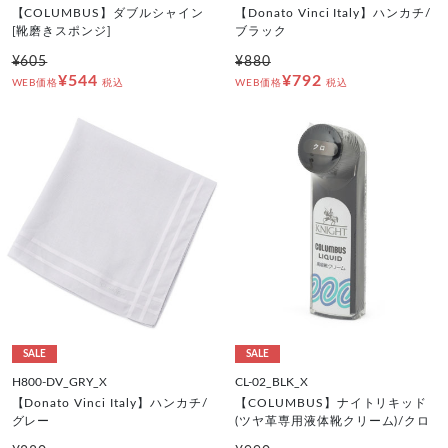
【COLUMBUS】ダブルシャイン
【Donato Vinci Italy】ハンカチ/
[靴磨きスポンジ]
ブラック
¥605
¥880
¥544
¥792
WEB価格
税込
WEB価格
税込
SALE
SALE
H800-DV_GRY_X
CL-02_BLK_X
【Donato Vinci Italy】ハンカチ/
【COLUMBUS】ナイトリキッド
グレー
(ツヤ革専用液体靴クリーム)/クロ