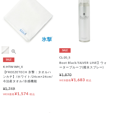
SALE
CL-20_S
SALE
Boot Black/SILVER LINE】ウォ
K-HTW-WH_X
ータープルーフ(撥水スプレー)
【FREEZETECH 氷撃：タオルハ
¥1,870
ンカチ】/ホワイト/24cm×24cm/
¥1,683
WEB価格
税込
今治産タオル/冷感機能
¥1,749
¥1,574
WEB価格
税込