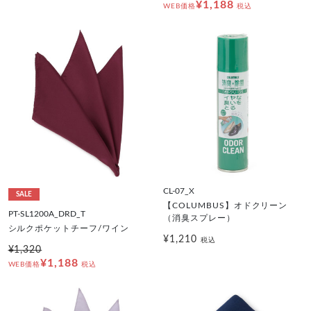
¥1,188
WEB価格
税込
CL-07_X
SALE
【COLUMBUS】オドクリーン
PT-SL1200A_DRD_T
（消臭スプレー）
シルクポケットチーフ/ワイン
¥1,210
税込
¥1,320
¥1,188
WEB価格
税込