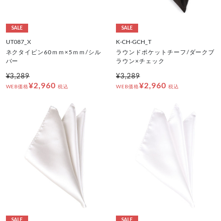
SALE
SALE
UT087_X
K-CH-GCH_T
ネクタイピン60ｍｍ×5ｍｍ/シル
ラウンドポケットチーフ/ダークブ
バー
ラウン×チェック
¥3,289
¥3,289
¥2,960
¥2,960
WEB価格
税込
WEB価格
税込
SALE
SALE