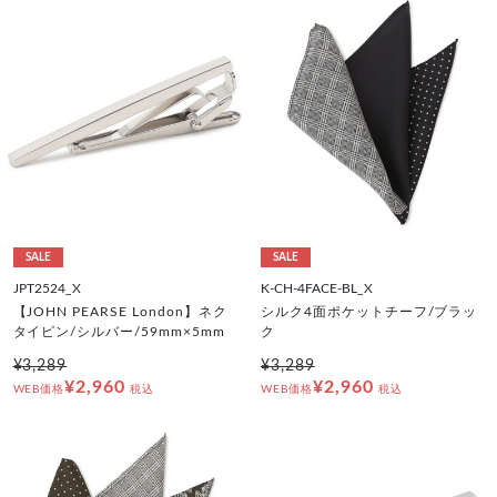
SALE
SALE
JPT2524_X
K-CH-4FACE-BL_X
【JOHN PEARSE London】ネク
シルク4面ポケットチーフ/ブラッ
タイピン/シルバー/59mm×5mm
ク
¥3,289
¥3,289
¥2,960
¥2,960
WEB価格
税込
WEB価格
税込