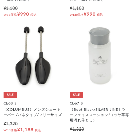
¥1,100
¥1,100
¥990
¥990
WEB価格
税込
WEB価格
税込
SALE
SALE
CL-58_S
CL-67_S
【COLUMBUS】メンズシューキ
【Boot Black/SILVER LINE】ツ
ーパー /バネタイプ/フリーサイズ
ーフェイスローション/（ツヤ革専
用汚れ落とし）
¥1,320
¥1,188
¥1,320
WEB価格
税込