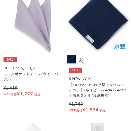
SALE
PT-SL1200A_LPU_S
SALE
シルクポケットチーフ/ライトパー
K-HTW-NV_X
プル
【FREEZETECH 氷撃：タオルハ
¥1,419
ンカチ】/ネイビー/24cm×24cm/
¥1,277
WEB価格
税込
今治産タオル/冷感機能
¥1,749
¥1,574
WEB価格
税込