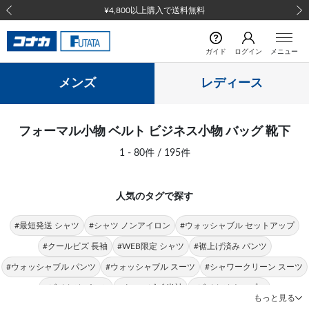
¥4,800以上購入で送料無料
前の画像
次の
ガイド
ログイン
メニュー
メンズ
レディース
フォーマル小物 ベルト ビジネス小物 バッグ 靴下
1 - 80件 / 195件
人気のタグで探す
#最短発送 シャツ
#シャツ ノンアイロン
#ウォッシャブル セットアップ
#クールビズ 長袖
#WEB限定 シャツ
#裾上げ済み パンツ
#ウォッシャブル パンツ
#ウォッシャブル スーツ
#シャワークリーン スーツ
#ビジカジ パンツ
#クールビズ 半袖
#ビジカジ トップス
もっと見る
#クールビズ パンツ
#シャツ 形態安定
#パンツ 春夏
#シャツ ストレッチ