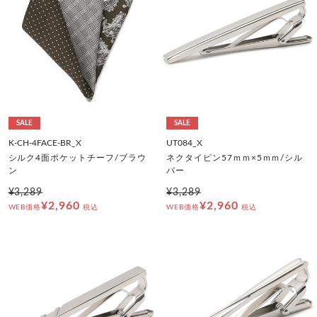
SALE
SALE
K-CH-4FACE-BR_X
UT084_X
シルク4面ポケットチーフ/ブラウ
ネクタイピン57ｍｍ×5ｍｍ/シル
ン
バー
¥3,289
¥3,289
¥2,960
¥2,960
WEB価格
税込
WEB価格
税込