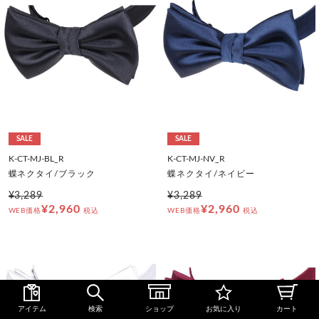
SALE
SALE
K-CT-MJ-BL_R
K-CT-MJ-NV_R
蝶ネクタイ/ブラック
蝶ネクタイ/ネイビー
¥3,289
¥3,289
¥2,960
¥2,960
WEB価格
税込
WEB価格
税込
アイテム
検索
ショップ
お気に入り
カート