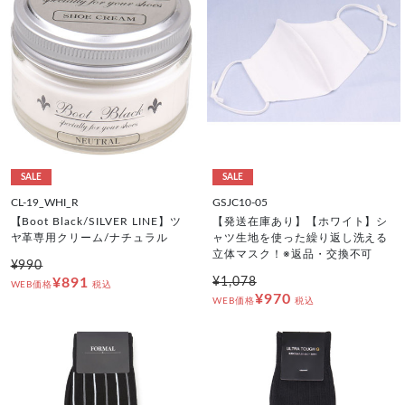
SALE
SALE
CL-19_WHI_R
GSJC10-05
【Boot Black/SILVER LINE】ツ
【発送在庫あり】【ホワイト】シ
ヤ革専用クリーム/ナチュラル
ャツ生地を使った繰り返し洗える
立体マスク！※返品・交換不可
¥990
¥891
¥1,078
WEB価格
税込
¥970
WEB価格
税込