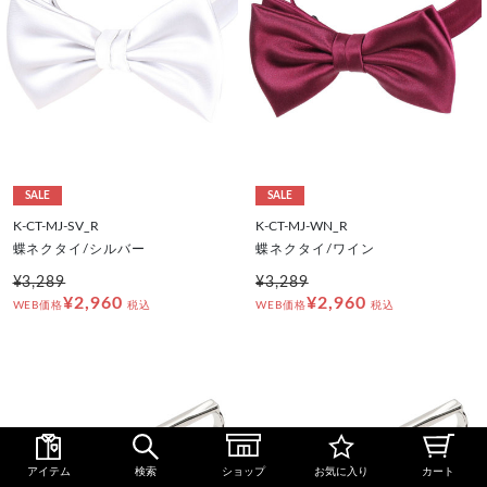
SALE
SALE
K-CT-MJ-SV_R
K-CT-MJ-WN_R
蝶ネクタイ/シルバー
蝶ネクタイ/ワイン
¥3,289
¥3,289
¥2,960
¥2,960
WEB価格
税込
WEB価格
税込
アイテム
検索
ショップ
お気に入り
カート