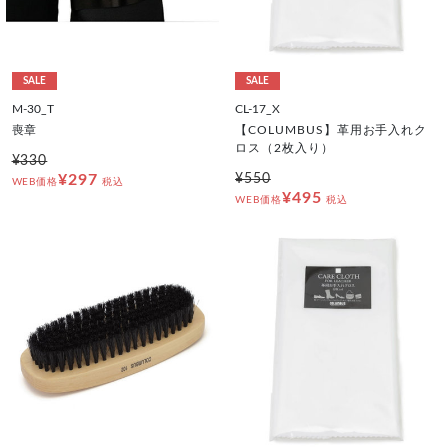
SALE
SALE
M-30_T
CL-17_X
喪章
【COLUMBUS】革用お手入れク
ロス（2枚入り）
¥330
¥297
¥550
WEB価格
税込
¥495
WEB価格
税込