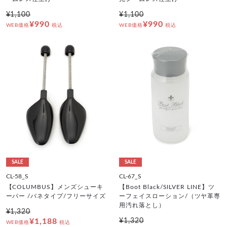
¥1,100
¥1,100
¥990
¥990
WEB価格
税込
WEB価格
税込
SALE
SALE
CL-58_S
CL-67_S
【COLUMBUS】メンズシューキ
【Boot Black/SILVER LINE】ツ
ーパー /バネタイプ/フリーサイズ
ーフェイスローション/（ツヤ革専
用汚れ落とし）
¥1,320
¥1,188
¥1,320
WEB価格
税込