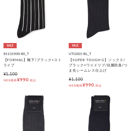
SALE
SALE
81131900-80_T
UTG001-BL_T
【FORMAL】靴下/ブラック×スト
【SUPER TOUGH G】ソックス/
ライプ
ブラック×ワイドリブ/抗菌防臭/つ
ま先シームレス仕上げ
¥1,100
¥990
¥1,100
WEB価格
税込
¥990
WEB価格
税込