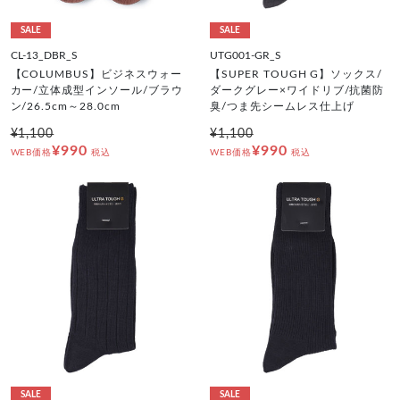
SALE
SALE
CL-13_DBR_S
UTG001-GR_S
【COLUMBUS】ビジネスウォー
【SUPER TOUGH G】ソックス/
カー/立体成型インソール/ブラウ
ダークグレー×ワイドリブ/抗菌防
ン/26.5cm～28.0cm
臭/つま先シームレス仕上げ
¥1,100
¥1,100
¥990
¥990
WEB価格
税込
WEB価格
税込
SALE
SALE