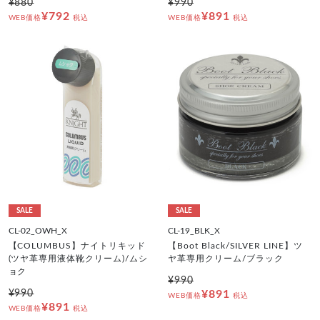
¥880
¥990
¥792
¥891
WEB価格
税込
WEB価格
税込
SALE
SALE
CL-02_OWH_X
CL-19_BLK_X
【COLUMBUS】ナイトリキッド
【Boot Black/SILVER LINE】ツ
(ツヤ革専用液体靴クリーム)/ムシ
ヤ革専用クリーム/ブラック
ョク
¥990
¥990
¥891
WEB価格
税込
¥891
WEB価格
税込