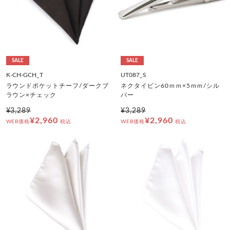
SALE
SALE
K-CH-GCH_T
UT087_S
ラウンドポケットチーフ/ダークブ
ネクタイピン60ｍｍ×5ｍｍ/シル
ラウン×チェック
バー
¥3,289
¥3,289
¥2,960
¥2,960
WEB価格
税込
WEB価格
税込