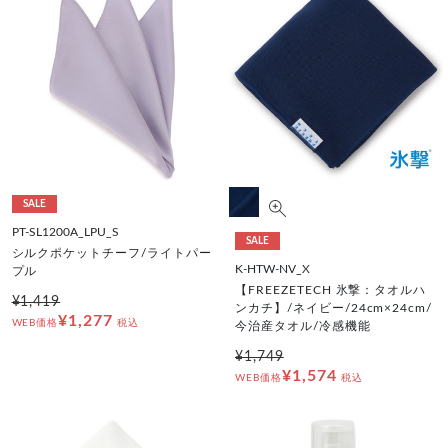
SALE
PT-SL1200A_LPU_S
SALE
シルクポケットチーフ/ライトパー
K-HTW-NV_X
プル
【FREEZETECH 氷撃：タオルハ
¥1,419
ンカチ】/ネイビー/24cm×24cm/
¥1,277
WEB価格
税込
今治産タオル/冷感機能
¥1,749
¥1,574
WEB価格
税込