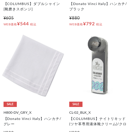
【COLUMBUS】ダブルシャイン
【Donato Vinci Italy】ハンカチ/
[靴磨きスポンジ]
ブラック
¥605
¥880
¥544
¥792
WEB価格
税込
WEB価格
税込
SALE
SALE
H800-DV_GRY_X
CL-02_BLK_X
【Donato Vinci Italy】ハンカチ/
【COLUMBUS】ナイトリキッド
グレー
(ツヤ革専用液体靴クリーム)/クロ