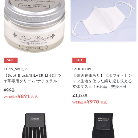
SALE
SALE
CL-19_WHI_R
GSJC10-05
【Boot Black/SILVER LINE】ツ
【発送在庫あり】【ホワイト】シ
ヤ革専用クリーム/ナチュラル
ャツ生地を使った繰り返し洗える
立体マスク！※返品・交換不可
¥990
¥891
¥1,078
WEB価格
税込
¥970
WEB価格
税込