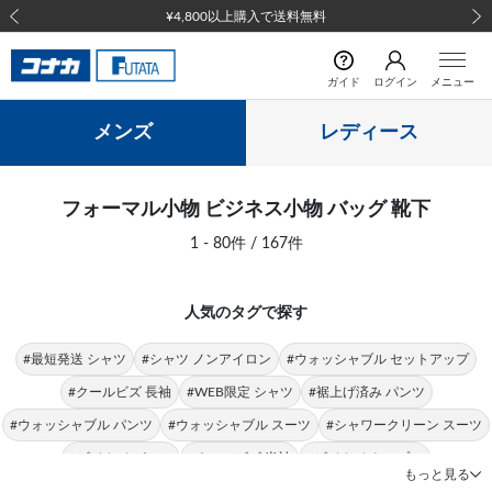
前の画像
次の
ガイド
ログイン
メニュー
メンズ
レディース
フォーマル小物 ビジネス小物 バッグ 靴下
1 - 80件 / 167件
人気のタグで探す
#最短発送 シャツ
#シャツ ノンアイロン
#ウォッシャブル セットアップ
#クールビズ 長袖
#WEB限定 シャツ
#裾上げ済み パンツ
#ウォッシャブル パンツ
#ウォッシャブル スーツ
#シャワークリーン スーツ
#ビジカジ パンツ
#クールビズ 半袖
#ビジカジ トップス
もっと見る
#クールビズ パンツ
#シャツ 形態安定
#パンツ 春夏
#シャツ ストレッチ