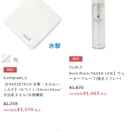
SALE
CL-20_S
SALE
Boot Black/SILVER LINE】ウォ
K-HTW-WH_X
ータープルーフ(撥水スプレー)
【FREEZETECH 氷撃：タオルハ
¥1,870
ンカチ】/ホワイト/24cm×24cm/
¥1,683
WEB価格
税込
今治産タオル/冷感機能
¥1,749
¥1,574
WEB価格
税込