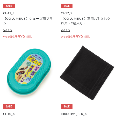
SALE
SALE
CL-11_S
CL-17_S
【COLUMBUS】シューズ用ブラ
【COLUMBUS】革用お手入れク
シ
ロス（2枚入り）
¥550
¥550
¥495
¥495
WEB価格
税込
WEB価格
税込
SALE
SALE
CL-10_X
H800-DV1_BLK_X