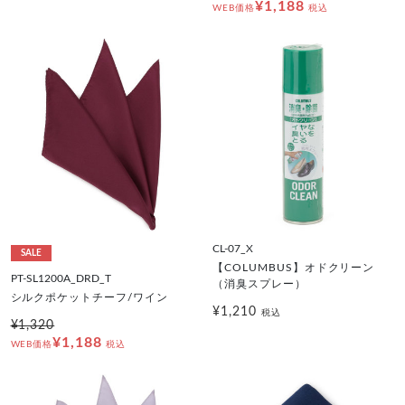
¥1,188
WEB価格
税込
CL-07_X
SALE
【COLUMBUS】オドクリーン
PT-SL1200A_DRD_T
（消臭スプレー）
シルクポケットチーフ/ワイン
¥1,210
税込
¥1,320
¥1,188
WEB価格
税込