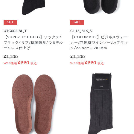
SALE
SALE
UTG002-BL_T
CL-13_BLK_S
【SUPER TOUGH G】ソックス/
【COLUMBUS】ビジネスウォー
ブラック×リブ/抗菌防臭/つま先シ
カー/立体成型インソール/ブラッ
ームレス仕上げ
ク/26.5cm～28.0cm
¥1,100
¥1,100
¥990
¥990
WEB価格
税込
WEB価格
税込